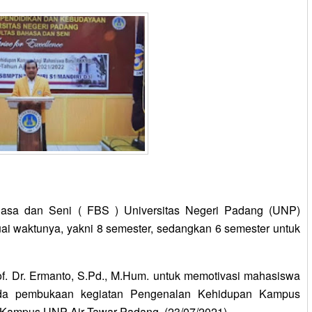
asa dan Seni ( FBS ) Universitas Negeri Padang (UNP)
uai waktunya, yakni 8 semester, sedangkan 6 semester untuk
 Dr. Ermanto, S.Pd., M.Hum. untuk memotivasi mahasiswa
a pembukaan kegiatan Pengenalan Kehidupan Kampus
i Kampus UNP Air Tawar Padang, (23/07/2021)