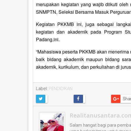
merupakan kegiatan yang wajib diikuti oleh
SNMPTN, Seleksi Bersama Masuk Perguruan T
Kegiatan PKKMB ini, juga sebagai langk
kegiatan dan akademik pada Program Stu
Padang.ini.
“Mahasiswa peserta PKKMB akan menerima 
baik bidang akademik maupun bidang sar
akademik, kurikulum, dan perkuliahan di jur
Label:
PENDIDIKAN
Sha
Realitanusantara.co
Salam hangat bagi para pembac