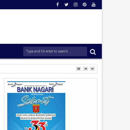
rong Percepatan Penanganan Pascabencana.