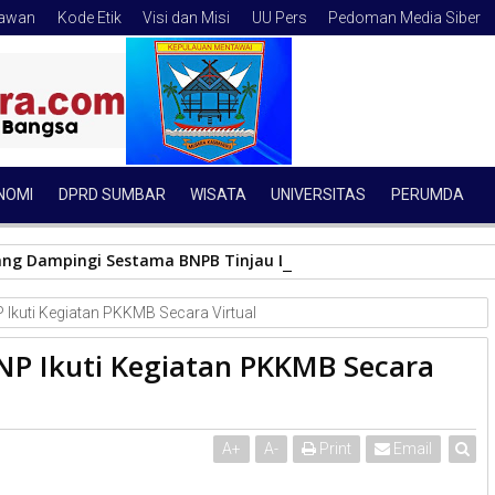
tawan
Kode Etik
Visi dan Misi
UU Pers
Pedoman Media Siber
NOMI
DPRD SUMBAR
WISATA
UNIVERSITAS
PERUMDA
ang Dampingi Sestama BNPB Tinjau Lokasi Banjir Bandang, Do
Ikuti Kegiatan PKKMB Secara Virtual
P Ikuti Kegiatan PKKMB Secara
A
+
A
-
Print
Email