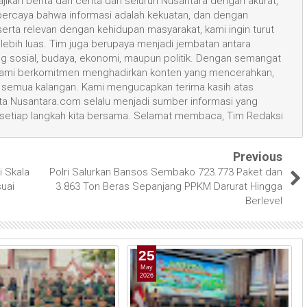
kan berita dan cerita dari seluruh Nusantara dengan akurat,
 percaya bahwa informasi adalah kekuatan, dan dengan
 serta relevan dengan kehidupan masyarakat, kami ingin turut
ih luas. Tim juga berupaya menjadi jembatan antara
ang sosial, budaya, ekonomi, maupun politik. Dengan semangat
, kami berkomitmen menghadirkan konten yang mencerahkan,
semua kalangan. Kami mengucapkan terima kasih atas
 Nusantara.com selalu menjadi sumber informasi yang
 setiap langkah kita bersama. Selamat membaca, Tim Redaksi
Previous
i Skala
Polri Salurkan Bansos Sembako 723.773 Paket dan
uai
3.863 Ton Beras Sepanjang PPKM Darurat Hingga
Berlevel
25
May
2026