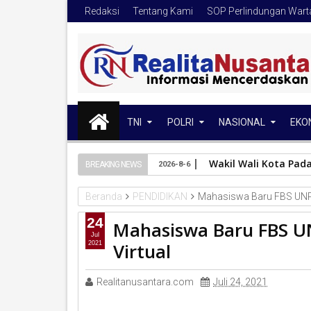
Redaksi
Tentang Kami
SOP Perlindungan War
TNI
POLRI
NASIONAL
EKO
Wakil Wali Kota Pad
BREAKING NEWS
2026-8-6
Beranda
PENDIDIKAN
Mahasiswa Baru FBS UNP 
24
Mahasiswa Baru FBS UN
Jul
Virtual
2021
Realitanusantara.com
Juli 24, 2021