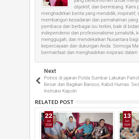
yang berkomitmen untuk menyaji
objektif, dan berimbang. Kami
menghadirkan berita yang mendidik, inspiratif,
membangun kesadaran dan pemahaman yang leb
pembaca dan berbagai isu terkini, baik di bid
independensi dan profesionalisme jurnalistik
menggugah, dan mendekatkan Nusantara bagi 
kepercayaan dan dukungan Anda. Semoga Mata
bermanfaat dan menghadirkan inspirasi dalam
Next
Polres di jajaran Polda Sumbar Lakukan Patrol
Besar dan Bagikan Bansos, Kabid Humas: Ses
Instruksi Kapolri
RELATED POST
22
13
Jul
Jun
2026
2026