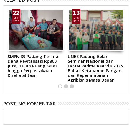
22
13
Jul
Jun
2026
2026
SMPN 39 Padang Terima
UNES Padang Gelar
D
Dana Revitalisasi Rp860
Seminar Nasional dan
L
Juta, Tujuh Ruang Kelas
LKMM Padma Ksatria 2026,
T
hingga Perpustakaan
Bahas Ketahanan Pangan
G
Direhabilitasi.
dan Kepemimpinan
B
Agribisnis Masa Depan.
L
POSTING KOMENTAR