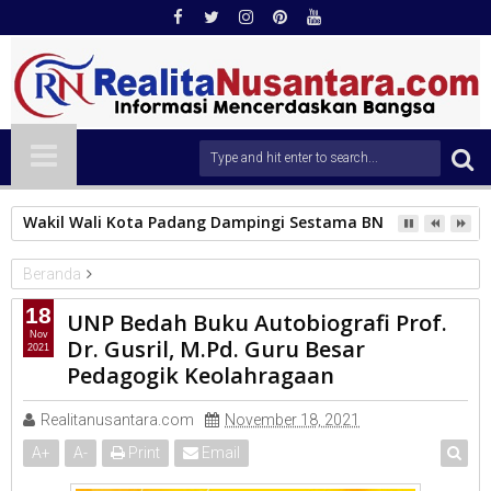
Wakil Wali Kota Padang Dampingi Sestama BNPB Tinjau Lok
Beranda
PENDIDIKAN
18
UNP Bedah Buku Autobiografi Prof.
UNP Bedah Buku Autobiografi Prof. Dr. Gusril, M.Pd. Guru Besar
Nov
Dr. Gusril, M.Pd. Guru Besar
2021
Pedagogik Keolahragaan
Pedagogik Keolahragaan
Realitanusantara.com
November 18, 2021
A
+
A
-
Print
Email