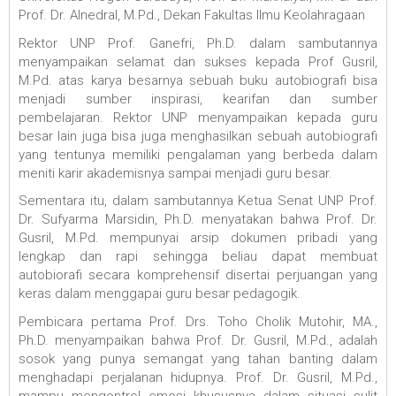
Prof. Dr. Alnedral, M.Pd., Dekan Fakultas Ilmu Keolahragaan
Rektor UNP Prof. Ganefri, Ph.D. dalam sambutannya
menyampaikan selamat dan sukses kepada Prof Gusril,
M.Pd. atas karya besarnya sebuah buku autobiografi bisa
menjadi sumber inspirasi, kearifan dan sumber
pembelajaran. Rektor UNP menyampaikan kepada guru
besar lain juga bisa juga menghasilkan sebuah autobiografi
yang tentunya memiliki pengalaman yang berbeda dalam
meniti karir akademisnya sampai menjadi guru besar.
Sementara itu, dalam sambutannya Ketua Senat UNP Prof.
Dr. Sufyarma Marsidin, Ph.D. menyatakan bahwa Prof. Dr.
Gusril, M.Pd. mempunyai arsip dokumen pribadi yang
lengkap dan rapi sehingga beliau dapat membuat
autobiorafi secara komprehensif disertai perjuangan yang
keras dalam menggapai guru besar pedagogik.
Pembicara pertama Prof. Drs. Toho Cholik Mutohir, MA.,
Ph.D. menyampaikan bahwa Prof. Dr. Gusril, M.Pd., adalah
sosok yang punya semangat yang tahan banting dalam
menghadapi perjalanan hidupnya. Prof. Dr. Gusril, M.Pd.,
mampu mengontrol emosi khususnya dalam situasi sulit