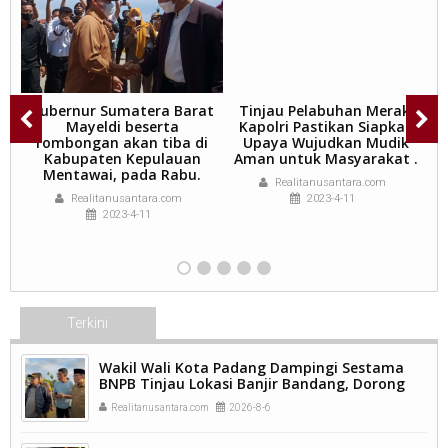
Gubernur Sumatera Barat
Tinjau Pelabuhan Merak,
G
a
Mayeldi beserta
Kapolri Pastikan Siapkan
M
rombongan akan tiba di
Upaya Wujudkan Mudik
Kabupaten Kepulauan
Aman untuk Masyarakat .
S
g
Mentawai, pada Rabu.
Realitanusantara.com
Realitanusantara.com
2023-4-11
2023-4-11
Terkini
Wakil Wali Kota Padang Dampingi Sestama
BNPB Tinjau Lokasi Banjir Bandang, Dorong
Percepatan Penanganan Pascabencana.
Realitanusantara.com
2026-8-6