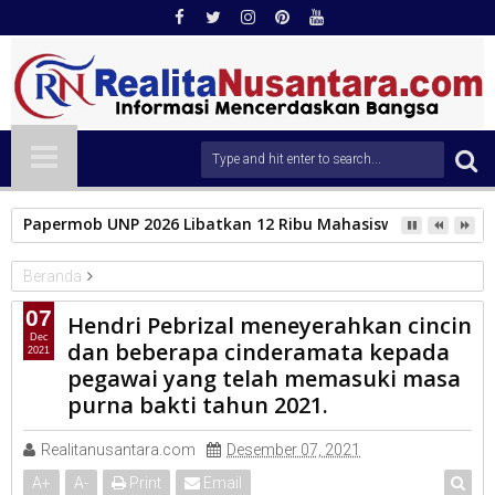
Papermob UNP 2026 Libatkan 12 Ribu Mahasiswa Baru, Tampil
Beranda
PERUMDA
07
Hendri Pebrizal meneyerahkan cincin
Hendri Pebrizal meneyerahkan cincin dan beberapa cinderamata
Dec
dan beberapa cinderamata kepada
2021
kepada pegawai yang telah memasuki masa purna bakti tahun
pegawai yang telah memasuki masa
2021.
purna bakti tahun 2021.
Realitanusantara.com
Desember 07, 2021
A
+
A
-
Print
Email