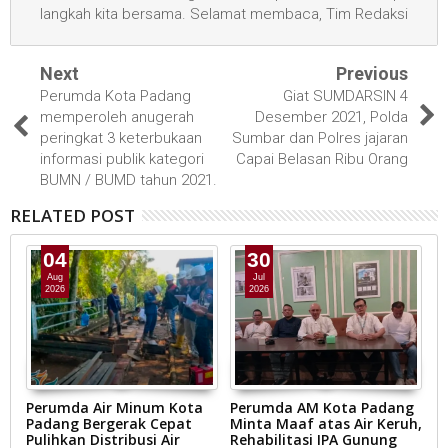
langkah kita bersama. Selamat membaca, Tim Redaksi
Next
Previous
Perumda Kota Padang
Giat SUMDARSIN 4
memperoleh anugerah
Desember 2021, Polda
peringkat 3 keterbukaan
Sumbar dan Polres jajaran
informasi publik kategori
Capai Belasan Ribu Orang
BUMN / BUMD tahun 2021.
RELATED POST
04
30
Aug
Jul
2026
2026
Perumda Air Minum Kota
Perumda AM Kota Padang
S
Padang Bergerak Cepat
Minta Maaf atas Air Keruh,
P
Pulihkan Distribusi Air
Rehabilitasi IPA Gunung
P