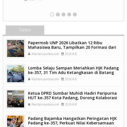
Terkini
Papermob UNP 2026 Libatkan 12 Ribu
Mahasiswa Baru, Tampilkan 20 Formasi dari
9.250 Kavling.
Realitanusantara.com
2026-8-8
Lomba Selaju Sampan Meriahkan HJK Padang
ke-357, 31 Tim Adu Ketangkasan di Batang
Arau.
Realitanusantara.com
2026-8-8
Ketua DPRD Sumbar Muhidi Hadiri Paripurna
HUT ke-357 Kota Padang, Dorong Kolaborasi
dan Inovasi Berkelanjutan.
Realitanusantara.com
2026-8-8
Padang Bajamba Hangatkan Peringatan HJK
Padang ke-357, Perkuat Nilai Kebersamaan