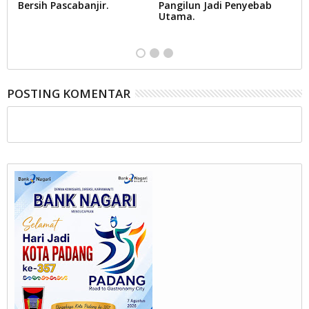
Bersih Pascabanjir.
Pangilun Jadi Penyebab
R
Utama.
S
P
POSTING KOMENTAR