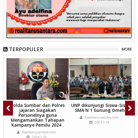
TERPOPULER
MORE
i
Polda Sumbar dan Polres
UNP dikunjungi Siswa-Siswi
jajaran Siagakan
SMA N 1 Gunung Omeh.
P
am
Personelnya guna
Realitanusantara.com
.
Mengamankan Tahapan
2024-1-19
Kampanye Pemilu 2024 .
Realitanusantara.com
2024-1-19