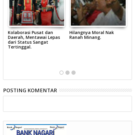
Kolaborasi Pusat dan
Hilangnya Moral Nak
R
,
Daerah, Mentawai Lepas
Ranah Minang.
Yu
dari Status Sangat
p
Tertinggal.
S
B
D
at
POSTING KOMENTAR