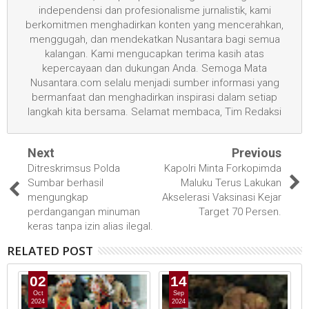
independensi dan profesionalisme jurnalistik, kami
berkomitmen menghadirkan konten yang mencerahkan,
menggugah, dan mendekatkan Nusantara bagi semua
kalangan. Kami mengucapkan terima kasih atas
kepercayaan dan dukungan Anda. Semoga Mata
Nusantara.com selalu menjadi sumber informasi yang
bermanfaat dan menghadirkan inspirasi dalam setiap
langkah kita bersama. Selamat membaca, Tim Redaksi
Next
Previous
Ditreskrimsus Polda
Kapolri Minta Forkopimda
Sumbar berhasil
Maluku Terus Lakukan
mengungkap
Akselerasi Vaksinasi Kejar
perdangangan minuman
Target 70 Persen.
keras tanpa izin alias ilegal.
RELATED POST
02
14
Oct
Sep
2024
2024