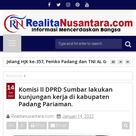
Zigo Rolanda Tinjau Jembatan Kalawi dan Infrastruktur Ter
Beranda
DPRD Sumbar
14
Komisi ll DPRD Sumbar lakukan
Komisi ll DPRD Sumbar lakukan kunjungan kerja di kabupaten
Jan
kunjungan kerja di kabupaten
2022
Padang Pariaman.
Padang Pariaman.
Realitanusantara.com
Januari 14, 2022
A
+
A
-
Print
Email