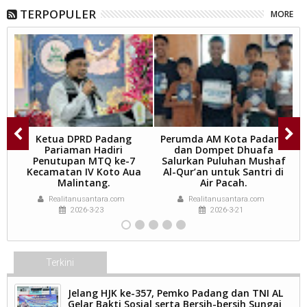
TERPOPULER
MORE
n
Ketua DPRD Padang
Perumda AM Kota Padang
Pariaman Hadiri
dan Dompet Dhuafa
Penutupan MTQ ke-7
Salurkan Puluhan Mushaf
Kecamatan IV Koto Aua
Al-Qur’an untuk Santri di
Malintang.
Air Pacah.
K
Realitanusantara.com
Realitanusantara.com
2026-3-23
2026-3-21
Terkini
Jelang HJK ke-357, Pemko Padang dan TNI AL
Gelar Bakti Sosial serta Bersih-bersih Sungai