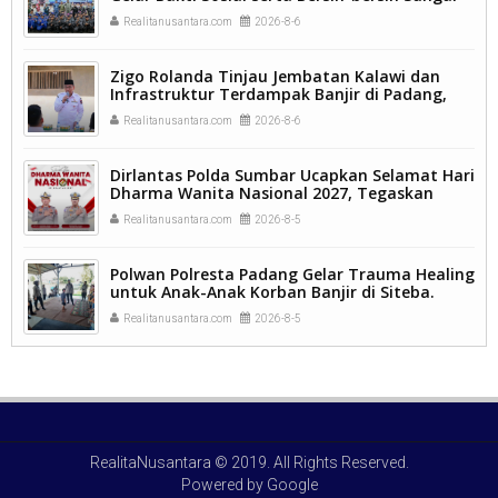
Batang Arau.
Realitanusantara.com
2026-8-6
Zigo Rolanda Tinjau Jembatan Kalawi dan
Infrastruktur Terdampak Banjir di Padang,
Pemulihan Pascabencana Jadi Prioritas.
Realitanusantara.com
2026-8-6
Dirlantas Polda Sumbar Ucapkan Selamat Hari
Dharma Wanita Nasional 2027, Tegaskan
Peran Perempuan sebagai Pilar Bangsa
Realitanusantara.com
2026-8-5
Polwan Polresta Padang Gelar Trauma Healing
untuk Anak-Anak Korban Banjir di Siteba.
Realitanusantara.com
2026-8-5
RealitaNusantara
© 2019. All Rights Reserved.
Powered by
Google