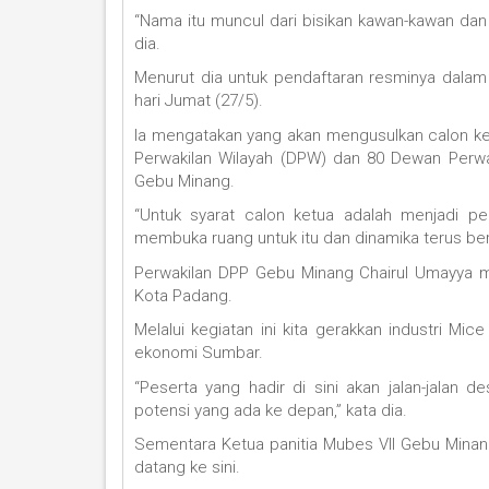
“Nama itu muncul dari bisikan kawan-kawan da
dia.
Menurut dia untuk pendaftaran resminya dala
hari Jumat (27/5).
Ia mengatakan yang akan mengusulkan calon ketu
Perwakilan Wilayah (DPW) dan 80 Dewan Perwa
Gebu Minang.
“Untuk syarat calon ketua adalah menjadi p
membuka ruang untuk itu dan dinamika terus berja
Perwakilan DPP Gebu Minang Chairul Umayya me
Kota Padang.
Melalui kegiatan ini kita gerakkan industri
ekonomi Sumbar.
“Peserta yang hadir di sini akan jalan-jalan
potensi yang ada ke depan,” kata dia.
Sementara Ketua panitia Mubes VII Gebu Minan
datang ke sini.