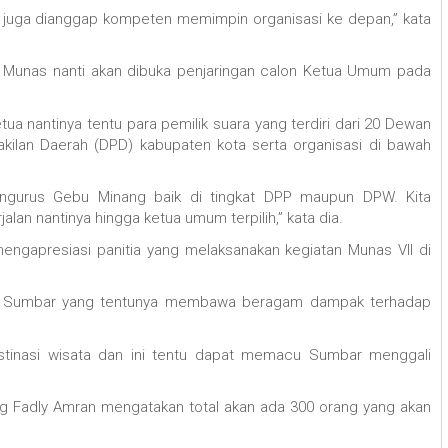
n juga dianggap kompeten memimpin organisasi ke depan,” kata
m Munas nanti akan dibuka penjaringan calon Ketua Umum pada
a nantinya tentu para pemilik suara yang terdiri dari 20 Dewan
kilan Daerah (DPD) kabupaten kota serta organisasi di bawah
engurus Gebu Minang baik di tingkat DPP maupun DPW. Kita
lan nantinya hingga ketua umum terpilih,” kata dia.
ngapresiasi panitia yang melaksanakan kegiatan Munas VII di
 Mice Sumbar yang tentunya membawa beragam dampak terhadap
 destinasi wisata dan ini tentu dapat memacu Sumbar menggali
g Fadly Amran mengatakan total akan ada 300 orang yang akan