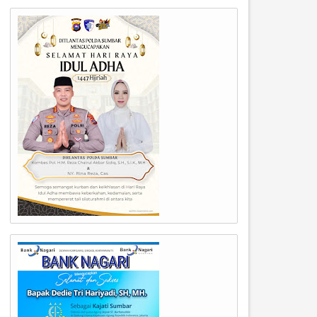
25
27
May
May
2022
2022
umbar dipercaya menjadi tuan
Musyawarah Nasional ke-VII
umah pelaksana Munas Gebu
Gerakan Ekonomi dan Buday
inang ke-Vll
Minangkabau (Munas VII Ge
Minang)