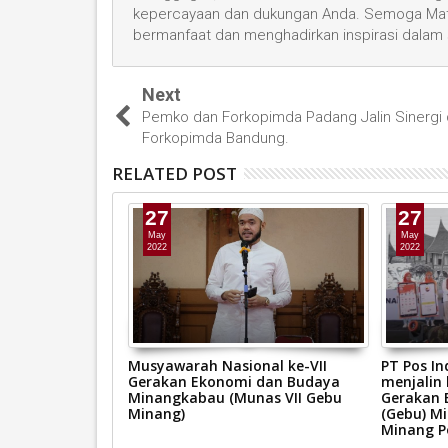
kepercayaan dan dukungan Anda. Semoga Mata
bermanfaat dan menghadirkan inspirasi dalam
Next
Pemko dan Forkopimda Padang Jalin Sinergi
Forkopimda Bandung.
RELATED POST
27
27
May
May
2022
2022
a menjadi tuan
Musyawarah Nasional ke-VII
PT Pos In
 Munas Gebu
Gerakan Ekonomi dan Budaya
menjalin
Minangkabau (Munas VII Gebu
Gerakan 
Minang)
(Gebu) M
Minang P