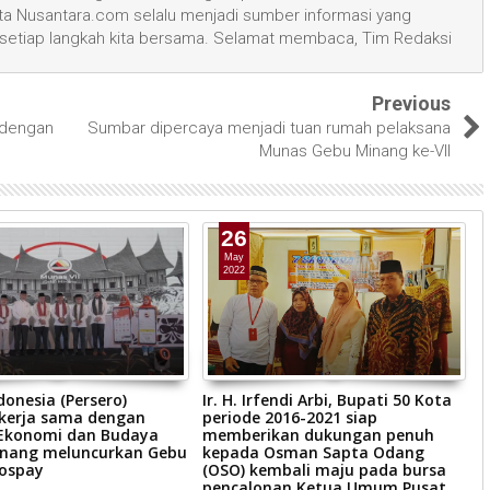
 Nusantara.com selalu menjadi sumber informasi yang
 setiap langkah kita bersama. Selamat membaca, Tim Redaksi
Previous
 dengan
Sumbar dipercaya menjadi tuan rumah pelaksana
Munas Gebu Minang ke-Vll
26
May
2022
donesia (Persero)
Ir. H. Irfendi Arbi, Bupati 50 Kota
S
 kerja sama dengan
periode 2016-2021 siap
r
Ekonomi dan Budaya
memberikan dukungan penuh
M
inang meluncurkan Gebu
kepada Osman Sapta Odang
ospay
(OSO) kembali maju pada bursa
pencalonan Ketua Umum Pusat