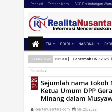
Redaksi
Tentang Kami
SOP Perlindungan War
TNI
POLRI
NASIONAL
EKO
Papermob UNP 2026 Li
BREAKING NEWS
2026-8-8
Beranda
PORUM GEBU MINANG
25
Sejumlah nama tokoh 
Sejumlah nama tokoh Minangkabau diapungkan me
May
Ketua Umum DPP Gera
2022
Minang dalam Musyawarah Nasional (Munas) VII.
Minang dalam Musyawa
Realitanusantara.com
Mei 25, 2022