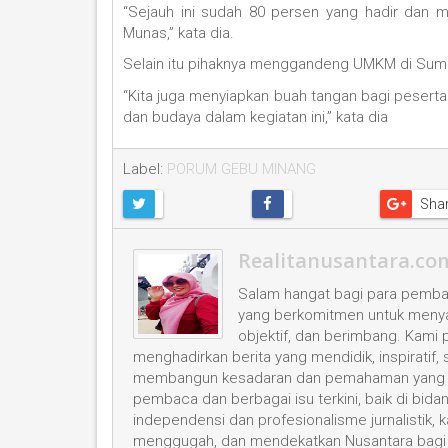
“Sejauh ini sudah 80 persen yang hadir dan m
Munas,” kata dia.
Selain itu pihaknya menggandeng UMKM di Sumb
“Kita juga menyiapkan buah tangan bagi pesert
dan budaya dalam kegiatan ini,” kata dia
Label:
PORUM GEBU MINANG
Sha
Realitanusantara.co
Salam hangat bagi para pembac
yang berkomitmen untuk menyaji
objektif, dan berimbang. Kami
menghadirkan berita yang mendidik, inspiratif,
membangun kesadaran dan pemahaman yang leb
pembaca dan berbagai isu terkini, baik di bid
independensi dan profesionalisme jurnalistik
menggugah, dan mendekatkan Nusantara bagi 