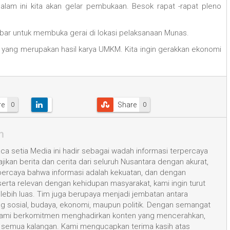
alam ini kita akan gelar pembukaan. Besok rapat -rapat pleno
ar untuk membuka gerai di lokasi pelaksanaan Munas.
a yang merupakan hasil karya UMKM. Kita ingin gerakkan ekonomi
re
Share
0
0
m
a setia Media ini hadir sebagai wadah informasi terpercaya
kan berita dan cerita dari seluruh Nusantara dengan akurat,
 percaya bahwa informasi adalah kekuatan, dan dengan
 serta relevan dengan kehidupan masyarakat, kami ingin turut
ih luas. Tim juga berupaya menjadi jembatan antara
ang sosial, budaya, ekonomi, maupun politik. Dengan semangat
, kami berkomitmen menghadirkan konten yang mencerahkan,
semua kalangan. Kami mengucapkan terima kasih atas