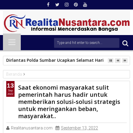
Dirlantas Polda Sumbar Ucapkan Selamat Hari Dharma Wani
Beranda
DPRD Sumbar
13
Saat ekonomi masyarakat sulit
Saat ekonomi masyarakat sulit pemerintah harus hadir untuk
Sep
pemerintah harus hadir untuk
2022
memberikan solusi-solusi strategis untuk meringankan beban,
memberikan solusi-solusi strategis
masyarakat..
untuk meringankan beban,
masyarakat..
Realitanusantara.com
September 13, 2022