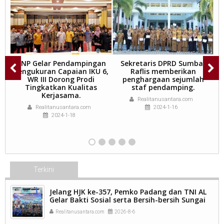
an
UNP Gelar Pendampingan
Sekretaris DPRD Sumbar
W
Pengukuran Capaian IKU 6,
Raflis memberikan
S
WR III Dorong Prodi
penghargaan sejumlah
S
Tingkatkan Kualitas
staf pendamping.
Kerjasama.
Realitanusantara.com
m
Realitanusantara.com
2024-1-16
2024-1-18
Terkini
Jelang HJK ke-357, Pemko Padang dan TNI AL
Gelar Bakti Sosial serta Bersih-bersih Sungai
Batang Arau.
Realitanusantara.com
2026-8-6