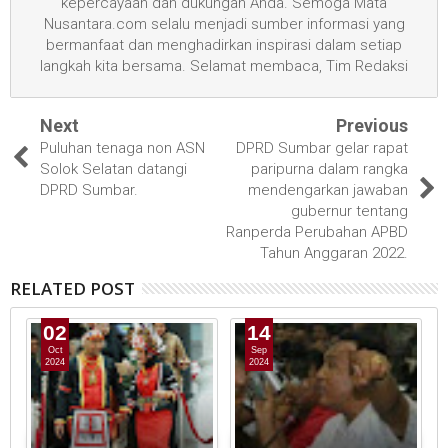
kepercayaan dan dukungan Anda. Semoga Mata
Nusantara.com selalu menjadi sumber informasi yang
bermanfaat dan menghadirkan inspirasi dalam setiap
langkah kita bersama. Selamat membaca, Tim Redaksi
Next
Previous
Puluhan tenaga non ASN
DPRD Sumbar gelar rapat
Solok Selatan datangi
paripurna dalam rangka
DPRD Sumbar.
mendengarkan jawaban
gubernur tentang
Ranperda Perubahan APBD
Tahun Anggaran 2022.
RELATED POST
02
14
Oct
Sep
2024
2024