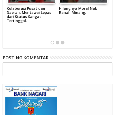
Kolaborasi Pusat dan
Hilangnya Moral Nak
R
,
Daerah, Mentawai Lepas
Ranah Minang.
Yu
dari Status Sangat
p
Tertinggal.
S
B
D
at
POSTING KOMENTAR