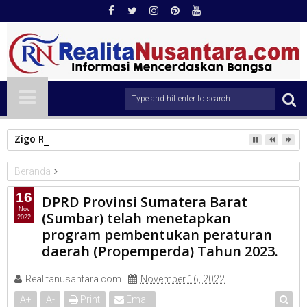
Zigo Rolanda Tinjau Jembatan Kalawi dan Infrastruktur Ter
Beranda
DPRD Sumbar
16
DPRD Provinsi Sumatera Barat
DPRD Provinsi Sumatera Barat (Sumbar) telah menetapkan
Nov
(Sumbar) telah menetapkan
2022
program pembentukan peraturan daerah (Propemperda) Tahun
program pembentukan peraturan
2023.
daerah (Propemperda) Tahun 2023.
Realitanusantara.com
November 16, 2022
A
+
A
-
Print
Email