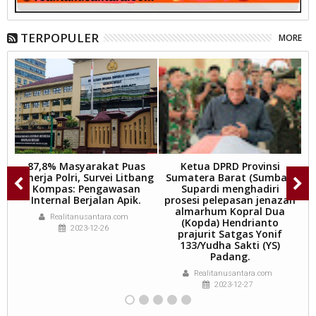
TERPOPULER
MORE
a
87,8% Masyarakat Puas
Ketua DPRD Provinsi
K
Kinerja Polri, Survei Litbang
Sumatera Barat (Sumbar)
a
Kompas: Pengawasan
Supardi menghadiri
M
h
Internal Berjalan Apik.
prosesi pelepasan jenazah
almarhum Kopral Dua
Realitanusantara.com
(Kopda) Hendrianto
2023-12-26
prajurit Satgas Yonif
133/Yudha Sakti (YS)
Padang.
Realitanusantara.com
2023-12-27