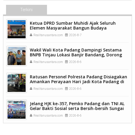
Terkini
Ketua DPRD Sumbar Muhidi Ajak Seluruh
Elemen Masyarakat Bangun Budaya
Kewaspadaan Dini Demi Menjaga Kamtibmas.
Realitanusantara.com
2026-8-7
Wakil Wali Kota Padang Dampingi Sestama
BNPB Tinjau Lokasi Banjir Bandang, Dorong
Percepatan Penanganan Pascabencana.
Realitanusantara.com
2026-8-6
Ratusan Personel Polresta Padang Disiagakan
Amankan Perayaan Hari Jadi Kota Padang di
Kawasan Pantai Padang.
Realitanusantara.com
2026-8-6
Jelang HJK ke-357, Pemko Padang dan TNI AL
Gelar Bakti Sosial serta Bersih-bersih Sungai
Batang Arau.
Realitanusantara.com
2026-8-6