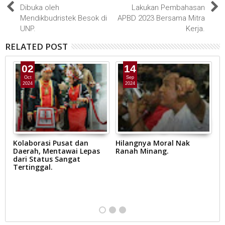
Dibuka oleh
Lakukan Pembahasan
Mendikbudristek Besok di
APBD 2023 Bersama Mitra
UNP.
Kerja.
RELATED POST
02
14
Oct
Sep
2024
2024
Kolaborasi Pusat dan
Hilangnya Moral Nak
R
,
Daerah, Mentawai Lepas
Ranah Minang.
Yu
dari Status Sangat
p
Tertinggal.
S
B
D
at