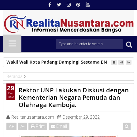
Wakil Wali Kota Padang Dampingi Sestama BNPB Tinjau Lok
Beranda
Universitas
29
Rektor UNP Lakukan Diskusi dengan
Rektor UNP Lakukan Diskusi dengan Kementerian Negara
Dec
Kementerian Negara Pemuda dan
2022
Pemuda dan Olahraga Kamboja.
Olahraga Kamboja.
Realitanusantara.com
Desember 29, 2022
A
+
A
-
Print
Email