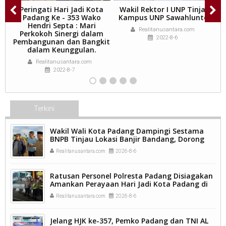
n
Peringati Hari Jadi Kota
Wakil Rektor I UNP Tinjau
ai
Padang Ke - 353 Wako
Kampus UNP Sawahlunto.
Hendri Septa : Mari
Realitanusantara.com
Perkokoh Sinergi dalam
2022-8-6
Pembangunan dan Bangkit
dalam Keunggulan.
Realitanusantara.com
2022-8-7
Terkini
Wakil Wali Kota Padang Dampingi Sestama
BNPB Tinjau Lokasi Banjir Bandang, Dorong
Percepatan Penanganan Pascabencana.
Realitanusantara.com
2026-8-6
Ratusan Personel Polresta Padang Disiagakan
Amankan Perayaan Hari Jadi Kota Padang di
Kawasan Pantai Padang.
Realitanusantara.com
2026-8-6
Jelang HJK ke-357, Pemko Padang dan TNI AL