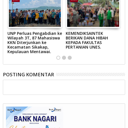
A’
UNP Perluas Pengabdian ke
KEMENDIKSAINTEK
B
Wilayah 3T, 87 Mahasiswa
BERIKAN DANA HIBAH
B
KKN Diterjunkan ke
KEPADA FAKULTAS
M
Kecamatan Sikakap,
PERTANIAN UNES.
E
Kepulauan Mentawai.
POSTING KOMENTAR