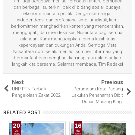
Tim juga berupaya menjadi jembatan antara pembaca
dan berbagai isu terkini, baik di bidang sosial, budaya,
ekonomi, maupun politik. Dengan semangat
independensi dan profesionalisme jurnalistik, kami
berkomitmen menghadirkan konten yang mencerahkan,
menggugah, dan mendekatkan Nusantara bagi semua
kalangan. Kami mengucapkan terima kasih atas
kepercayaan dan dukungan Anda. Semoga Mata
Nusantara.com selalu menjadi sumber informasi yang
bermanfaat dan menghadirkan inspirasi dalam setiap
langkah kita bersama. Selamat membaca, Tim Redaksi
Next
Previous
UNP PTN Terbaik
Perumdam Kota Padang
Pengelolaan Zakat 2022.
Lakukan Penanaman Bibit
Durian Musang King.
RELATED POST
20
16
Jul
Mar
2026
2026