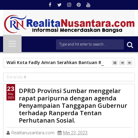
Wali Kota Fadly Amran Serahkan Bantuan Rp540 Juta untuk
Beranda
DPRD Sumbar
23
DPRD Provinsi Sumbar menggelar
DPRD Provinsi Sumbar menggelar rapat paripurna dengan
May
rapat paripurna dengan agenda
2023
agenda Penyampaian Tanggapan Gubernur terhadap Ranperda
Penyampaian Tanggapan Gubernur
Tentan Perhutanan Sosial.
terhadap Ranperda Tentan
Perhutanan Sosial.
Realitanusantara.com
Mei 23, 2023