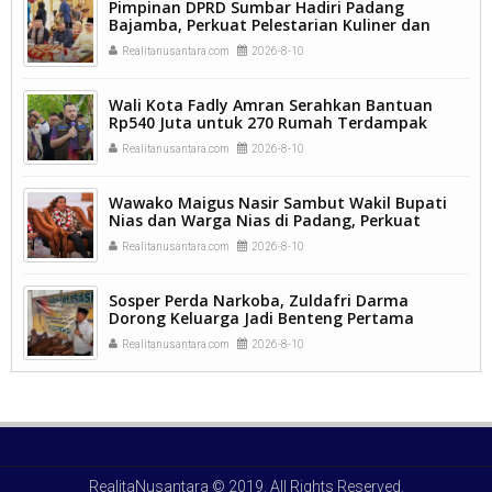
Pimpinan DPRD Sumbar Hadiri Padang
Bajamba, Perkuat Pelestarian Kuliner dan
Semangat Kemanusiaan.
Realitanusantara.com
2026-8-10
Wali Kota Fadly Amran Serahkan Bantuan
Rp540 Juta untuk 270 Rumah Terdampak
Banjir Padang.
Realitanusantara.com
2026-8-10
Wawako Maigus Nasir Sambut Wakil Bupati
Nias dan Warga Nias di Padang, Perkuat
Persaudaraan dalam Keberagaman
Realitanusantara.com
2026-8-10
Sosper Perda Narkoba, Zuldafri Darma
Dorong Keluarga Jadi Benteng Pertama
Lindungi Generasi Muda
Realitanusantara.com
2026-8-10
RealitaNusantara
© 2019. All Rights Reserved.