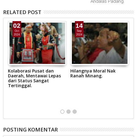
Andalas Padang.
RELATED POST
02
14
Oct
Sep
2024
2024
Kolaborasi Pusat dan
Hilangnya Moral Nak
R
,
Daerah, Mentawai Lepas
Ranah Minang.
Yu
dari Status Sangat
p
Tertinggal.
S
B
D
at
POSTING KOMENTAR