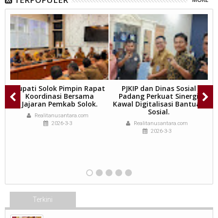
Bupati Solok Pimpin Rapat
PJKIP dan Dinas Sosial
ng
Koordinasi Bersama
Padang Perkuat Sinergi
n
Jajaran Pemkab Solok.
Kawal Digitalisasi Bantuan
Sosial.
Realitanusantara.com
2026-3-3
Realitanusantara.com
an
2026-3-3
Terkini