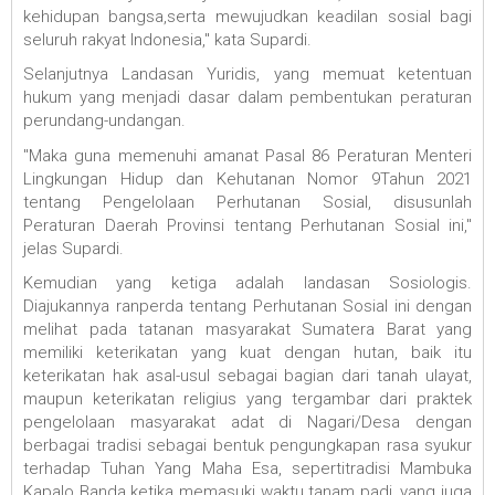
kehidupan bangsa,serta mewujudkan keadilan sosial bagi
seluruh rakyat Indonesia," kata Supardi.
Selanjutnya Landasan Yuridis, yang memuat ketentuan
hukum yang menjadi dasar dalam pembentukan peraturan
perundang-undangan.
"Maka guna memenuhi amanat Pasal 86 Peraturan Menteri
Lingkungan Hidup dan Kehutanan Nomor 9Tahun 2021
tentang Pengelolaan Perhutanan Sosial, disusunlah
Peraturan Daerah Provinsi tentang Perhutanan Sosial ini,"
jelas Supardi.
Kemudian yang ketiga adalah landasan Sosiologis.
Diajukannya ranperda tentang Perhutanan Sosial ini dengan
melihat pada tatanan masyarakat Sumatera Barat yang
memiliki keterikatan yang kuat dengan hutan, baik itu
keterikatan hak asal-usul sebagai bagian dari tanah ulayat,
maupun keterikatan religius yang tergambar dari praktek
pengelolaan masyarakat adat di Nagari/Desa dengan
berbagai tradisi sebagai bentuk pengungkapan rasa syukur
terhadap Tuhan Yang Maha Esa, sepertitradisi Mambuka
Kapalo Banda ketika memasuki waktu tanam padi, yang juga