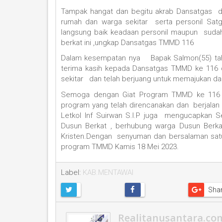
Tampak hangat dan begitu akrab Dansatgas d
rumah dan warga sekitar serta personil Sat
langsung baik keadaan personil maupun suda
berkat ini ,ungkap Dansatgas TMMD 116
Dalam kesempatan nya Bapak Salmon(55) tahu
terima kasih kepada Dansatgas TMMD ke 116 
sekitar dan telah berjuang untuk memajukan d
Semoga dengan Giat Program TMMD ke 116 di
program yang telah direncanakan dan berjalan 
Letkol Inf Suirwan S.I.P juga mengucapkan S
Dusun Berkat , berhubung warga Dusun Berk
Kristen.Dengan senyuman dan bersalaman sat
program TMMD Kamis 18 Mei 2023.
Label:
KAB.MENTAWAI
Sha
Realitanusantara.co