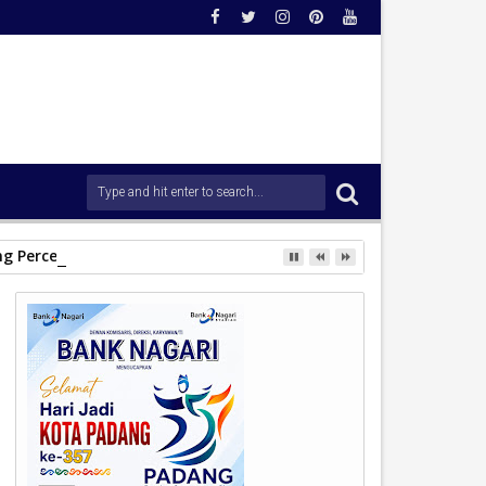
ong Percepatan Penanganan Pascabencana.