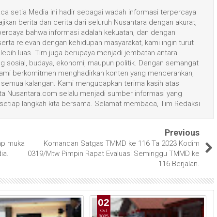
a setia Media ini hadir sebagai wadah informasi terpercaya
kan berita dan cerita dari seluruh Nusantara dengan akurat,
 percaya bahwa informasi adalah kekuatan, dan dengan
 serta relevan dengan kehidupan masyarakat, kami ingin turut
ih luas. Tim juga berupaya menjadi jembatan antara
ang sosial, budaya, ekonomi, maupun politik. Dengan semangat
, kami berkomitmen menghadirkan konten yang mencerahkan,
semua kalangan. Kami mengucapkan terima kasih atas
 Nusantara.com selalu menjadi sumber informasi yang
 setiap langkah kita bersama. Selamat membaca, Tim Redaksi
Previous
ap muka
Komandan Satgas TMMD ke 116 Ta 2023 Kodim
ia.
0319/Mtw Pimpin Rapat Evaluasi Seminggu TMMD ke
116 Berjalan.
02
Oct
2025