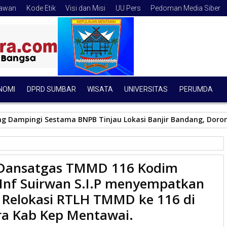
tawan
Kode Etik
Visi dan Misi
UU Pers
Pedoman Media Siber
NOMI
DPRD SUMBAR
WISATA
UNIVERSITAS
PERUMDA
ng Dampingi Sestama BNPB Tinjau Lokasi Banjir Bandang, Dor
r Dansatgas TMMD 116 Kodim
0319/Mentawai Letkol Inf Suirwan S.I.P menyempatkan waktu untuk
Inf Suirwan S.I.P menyempatkan
kat Kec Sipora Kab Kep Mentawai.
 Relokasi RTLH TMMD ke 116 di
ra Kab Kep Mentawai.