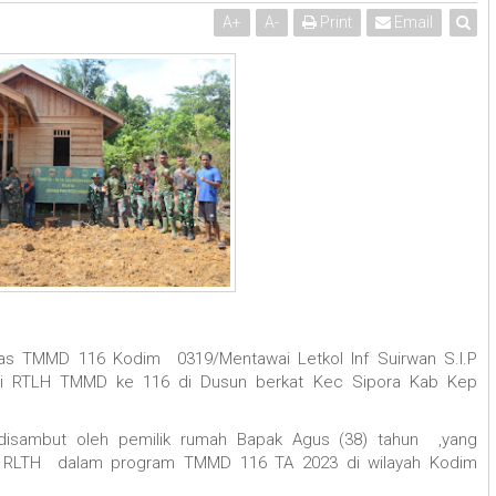
A
+
A
-
Print
Email
tgas TMMD 116 Kodim 0319/Mentawai Letkol Inf Suirwan S.I.P
si RTLH TMMD ke 116 di Dusun berkat Kec Sipora Kab Kep
isambut oleh pemilik rumah Bapak Agus (38) tahun ,yang
i RLTH dalam program TMMD 116 TA 2023 di wilayah Kodim