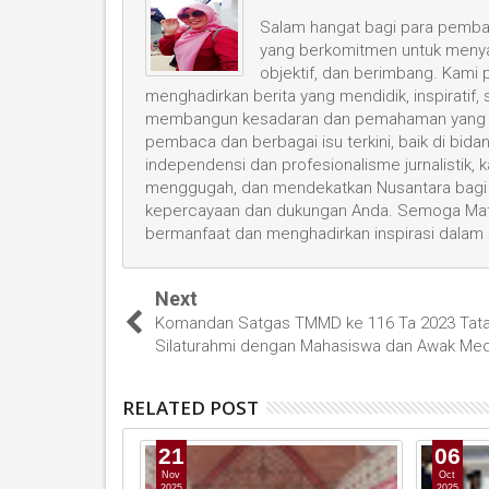
Salam hangat bagi para pembac
yang berkomitmen untuk menyaji
objektif, dan berimbang. Kami
menghadirkan berita yang mendidik, inspiratif,
membangun kesadaran dan pemahaman yang leb
pembaca dan berbagai isu terkini, baik di bid
independensi dan profesionalisme jurnalistik
menggugah, dan mendekatkan Nusantara bagi 
kepercayaan dan dukungan Anda. Semoga Mata
bermanfaat dan menghadirkan inspirasi dalam
Next
Komandan Satgas TMMD ke 116 Ta 2023 Tat
Silaturahmi dengan Mahasiswa dan Awak Med
RELATED POST
21
06
Nov
Oct
2025
2025