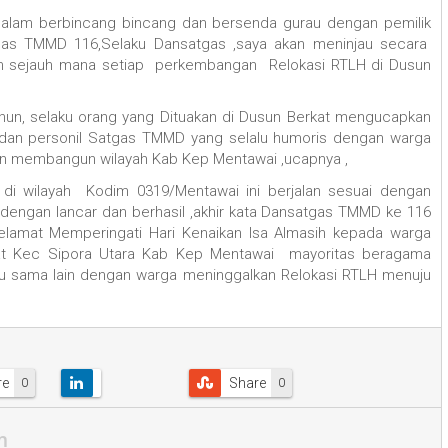
alam berbincang bincang dan bersenda gurau dengan pemilik
gas TMMD 116,Selaku Dansatgas ,saya akan meninjau secara
h sejauh mana setiap perkembangan Relokasi RTLH di Dusun
n, selaku orang yang Dituakan di Dusun Berkat mengucapkan
dan personil Satgas TMMD yang selalu humoris dengan warga
an membangun wilayah Kab Kep Mentawai ,ucapnya ,
 wilayah Kodim 0319/Mentawai ini berjalan sesuai dengan
dengan lancar dan berhasil ,akhir kata Dansatgas TMMD ke 116
elamat Memperingati Hari Kenaikan Isa Almasih kepada warga
at Kec Sipora Utara Kab Kep Mentawai mayoritas beragama
u sama lain dengan warga meninggalkan Relokasi RTLH menuju
re
Share
0
0
m