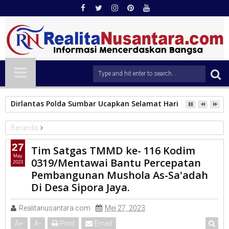
Dirlantas Polda Sumbar Ucapkan Selamat Hari Dharma Wani
Beranda
KAB.MENTAWAI
27
Tim Satgas TMMD ke- 116 Kodim
Tim Satgas TMMD ke- 116 Kodim 0319/Mentawai Bantu
May
0319/Mentawai Bantu Percepatan
2023
Percepatan Pembangunan Mushola As-Sa'adah Di Desa Sipora
Pembangunan Mushola As-Sa'adah
Jaya.
Di Desa Sipora Jaya.
Realitanusantara.com
Mei 27, 2023
A
+
A
-
Print
Email