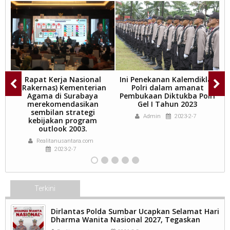
Rapat Kerja Nasional
Ini Penekanan Kalemdiklat
(Rakernas) Kementerian
Polri dalam amanat
D
Agama di Surabaya
Pembukaan Diktukba Polri
merekomendasikan
Gel I Tahun 2023
sembilan strategi
Admin
2023-2-7
kebijakan program
outlook 2003.
Realitanusantara.com
2023-2-7
Terkini
Dirlantas Polda Sumbar Ucapkan Selamat Hari
Dharma Wanita Nasional 2027, Tegaskan
Peran Perempuan sebagai Pilar Bangsa