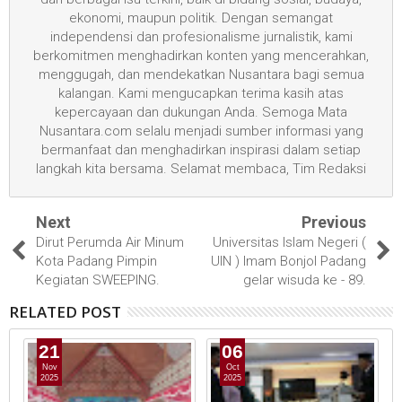
ekonomi, maupun politik. Dengan semangat
independensi dan profesionalisme jurnalistik, kami
berkomitmen menghadirkan konten yang mencerahkan,
menggugah, dan mendekatkan Nusantara bagi semua
kalangan. Kami mengucapkan terima kasih atas
kepercayaan dan dukungan Anda. Semoga Mata
Nusantara.com selalu menjadi sumber informasi yang
bermanfaat dan menghadirkan inspirasi dalam setiap
langkah kita bersama. Selamat membaca, Tim Redaksi
Next
Previous
Dirut Perumda Air Minum
Universitas Islam Negeri (
Kota Padang Pimpin
UIN ) Imam Bonjol Padang
Kegiatan SWEEPING.
gelar wisuda ke - 89.
RELATED POST
21
06
Nov
Oct
2025
2025