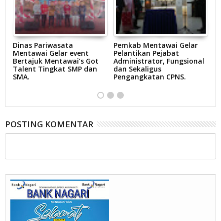
Dinas Pariwasata
Pemkab Mentawai Gelar
P
ar
Mentawai Gelar event
Pelantikan Pejabat
J
Bertajuk Mentawai’s Got
Administrator, Fungsional
H
i
Talent Tingkat SMP dan
dan Sekaligus
K
SMA.
Pengangkatan CPNS.
POSTING KOMENTAR