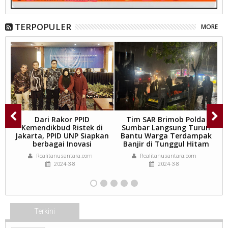
TERPOPULER
MORE
Dari Rakor PPID
Tim SAR Brimob Polda
Kemendikbud Ristek di
Sumbar Langsung Turun
AK
Jakarta, PPID UNP Siapkan
Bantu Warga Terdampak
M
berbagai Inovasi
Banjir di Tunggul Hitam
B
Realitanusantara.com
Realitanusantara.com
2024-3-8
2024-3-8
Terkini