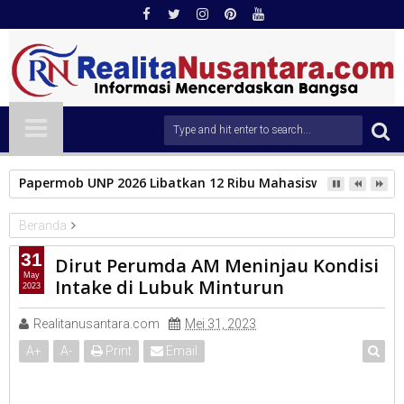
Papermob UNP 2026 Libatkan 12 Ribu Mahasiswa Baru, Tampil
Beranda
PERUMDA
31
Dirut Perumda AM Meninjau Kondisi
Dirut Perumda AM Meninjau Kondisi Intake di Lubuk Minturun
May
Intake di Lubuk Minturun
2023
Realitanusantara.com
Mei 31, 2023
A
+
A
-
Print
Email