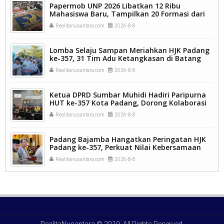
Papermob UNP 2026 Libatkan 12 Ribu
Mahasiswa Baru, Tampilkan 20 Formasi dari
9.250 Kavling.
Realitanusantara.com
2026-8-8
Lomba Selaju Sampan Meriahkan HJK Padang
ke-357, 31 Tim Adu Ketangkasan di Batang
Arau.
Realitanusantara.com
2026-8-8
Ketua DPRD Sumbar Muhidi Hadiri Paripurna
HUT ke-357 Kota Padang, Dorong Kolaborasi
dan Inovasi Berkelanjutan.
Realitanusantara.com
2026-8-8
Padang Bajamba Hangatkan Peringatan HJK
Padang ke-357, Perkuat Nilai Kebersamaan
dan Identitas Kuliner Minangkabau.
Realitanusantara.com
2026-8-8