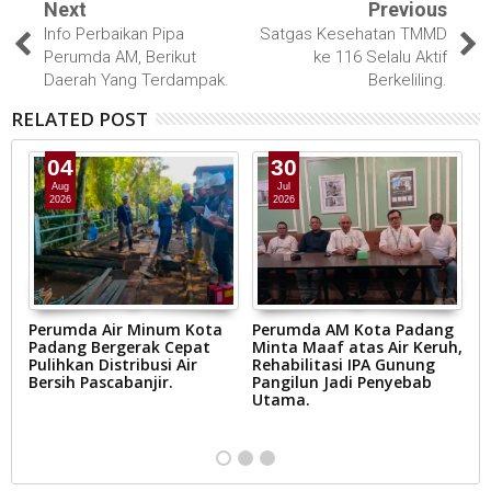
Next
Previous
Info Perbaikan Pipa
Satgas Kesehatan TMMD
Perumda AM, Berikut
ke 116 Selalu Aktif
Daerah Yang Terdampak.
Berkeliling.
RELATED POST
04
30
Aug
Jul
2026
2026
Perumda Air Minum Kota
Perumda AM Kota Padang
S
Padang Bergerak Cepat
Minta Maaf atas Air Keruh,
P
Pulihkan Distribusi Air
Rehabilitasi IPA Gunung
P
Bersih Pascabanjir.
Pangilun Jadi Penyebab
R
Utama.
S
P