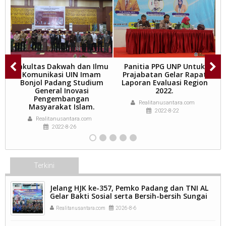
a
Fakultas Dakwah dan Ilmu
Panitia PPG UNP Untuk
4,
Komunikasi UIN Imam
Prajabatan Gelar Rapat
an
Bonjol Padang Studium
Laporan Evaluasi Region
l
General Inovasi
2022.
Pengembangan
Realitanusantara.com
Masyarakat Islam.
2022-8-22
Realitanusantara.com
2022-8-26
Terkini
Jelang HJK ke-357, Pemko Padang dan TNI AL
Gelar Bakti Sosial serta Bersih-bersih Sungai
Batang Arau.
Realitanusantara.com
2026-8-6