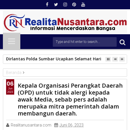
Dirlantas Polda Sumbar Ucapkan Selamat Hari Dharma Wani
Beranda
KAB.MENTAWAI
06
Kepala Organisasi Perangkat Daerah
Kepala Organisasi Perangkat Daerah (OPD) untuk tidak alergi
Jun
(OPD) untuk tidak alergi kepada
2023
kepada awak Media, sebab pers adalah merupaka mitra
awak Media, sebab pers adalah
pemerintah dalam membangun daerah.
merupaka mitra pemerintah dalam
membangun daerah.
Realitanusantara.com
Juni 06, 2023