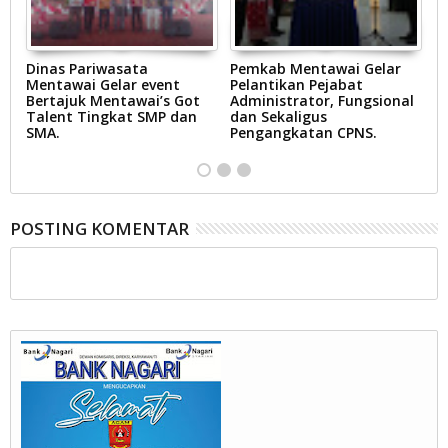
Dinas Pariwasata
Pemkab Mentawai Gelar
P
ar
Mentawai Gelar event
Pelantikan Pejabat
J
Bertajuk Mentawai’s Got
Administrator, Fungsional
H
i
Talent Tingkat SMP dan
dan Sekaligus
K
SMA.
Pengangkatan CPNS.
POSTING KOMENTAR