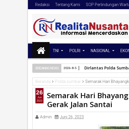
Redaksi
Tentang Kami
SOP Perlindungan War
TNI
POLRI
NASIONAL
EKO
Dirlantas Polda Sumb
BREAKING NEWS
2026-8-5
Beranda
Polda sumbar
Semarak Hari Bhayangka
26
Semarak Hari Bhayang
Jun
Gerak Jalan Santai
2023
Admin
Juni 26, 2023