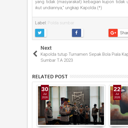
yang tidak (masyarakat) kebagian kupon tidak 
ikut undiannya," ungkap Kapolda.(*)
Label:
Polda sumbar
Sha
Next
Kapolda tutup Turnamen Sepak Bola Piala Ka
Sumbar T.A 2023
RELATED POST
30
22
Jul
Jul
2026
2026