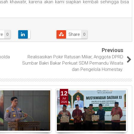
usah khawatir, karena akan kami siapkan kembali sehingga bisa
re
Share
0
0
Previous
polda
Realisasikan Pokir Ratusan Miliar, Anggota DPRD
Sumbar Bakri Bakar Perkuat SDM Pemandu Wisata
dan Pengelola Homestay.
12
Jul
2026