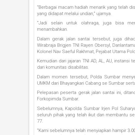
"Berbagai macam hadiah menarik yang telah di
yang didapat melalui undian," ujarnya.
"Jadi selain untuk olahraga, juga bisa m
menambahkan.
Dalam gerak jalan santai tersebut, juga dih
Wirabraja Brigjen TNI Rayen Obersyl, Danlantam
Kolonel Nav Saeful Rakhmat, Pejabat Utama Pol
Kemudian dari jajaran TNI AD, AL, AU, instansi te
dari komunitas disabilitas.
Dalam momen tersebut, Polda Sumbar menyed
UMKM dari Bhayangkari Cabang se Sumbar sert
Pelepasan peserta gerak jalan santai ini, dit
Forkopimda Sumbar.
Sebelumnya, Kapolda Sumbar Irjen Pol Suhary
seluruh pihak yang telah ikut dan membantu 
77.
"Kami sebelumnya telah menyiapkan hampir 3.000