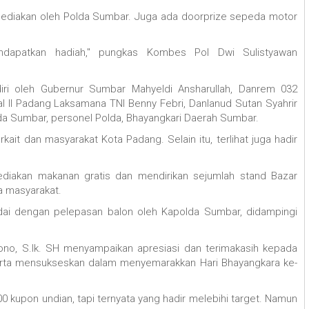
sediakan oleh Polda Sumbar. Juga ada doorprize sepeda motor
endapatkan hadiah," pungkas Kombes Pol Dwi Sulistyawan
adiri oleh Gubernur Sumbar Mahyeldi Ansharullah, Danrem 032
al II Padang Laksamana TNI Benny Febri, Danlanud Sutan Syahrir
da Sumbar, personel Polda, Bhayangkari Daerah Sumbar.
rkait dan masyarakat Kota Padang. Selain itu, terlihat juga hadir
iakan makanan gratis dan mendirikan sejumlah stand Bazar
a masyarakat.
andai dengan pelepasan balon oleh Kapolda Sumbar, didampingi
ono, S.Ik. SH menyampaikan apresiasi dan terimakasih kepada
serta mensukseskan dalam menyemarakkan Hari Bhayangkara ke-
 kupon undian, tapi ternyata yang hadir melebihi target. Namun