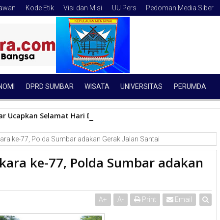
tawan
Kode Etik
Visi dan Misi
UU Pers
Pedoman Media Siber
NOMI
DPRD SUMBAR
WISATA
UNIVERSITAS
PERUMDA
ar Ucapkan Selamat Hari Dharma Wanita Nasional 2027, Tegas
ra ke-77, Polda Sumbar adakan Gerak Jalan Santai
kara ke-77, Polda Sumbar adakan
A
+
A
-
Print
Email