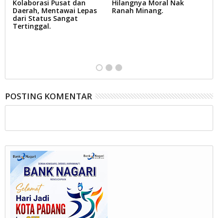
Kolaborasi Pusat dan
Hilangnya Moral Nak
R
,
Daerah, Mentawai Lepas
Ranah Minang.
Yu
dari Status Sangat
p
Tertinggal.
S
B
D
at
POSTING KOMENTAR