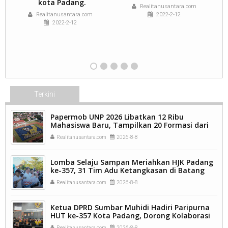
kota Padang.
Realitanusantara.com
Realitanusantara.com
2022-2-12
2022-2-12
Terkini
Papermob UNP 2026 Libatkan 12 Ribu
Mahasiswa Baru, Tampilkan 20 Formasi dari
9.250 Kavling.
Realitanusantara.com
2026-8-8
Lomba Selaju Sampan Meriahkan HJK Padang
ke-357, 31 Tim Adu Ketangkasan di Batang
Arau.
Realitanusantara.com
2026-8-8
Ketua DPRD Sumbar Muhidi Hadiri Paripurna
HUT ke-357 Kota Padang, Dorong Kolaborasi
dan Inovasi Berkelanjutan.
Realitanusantara.com
2026-8-8