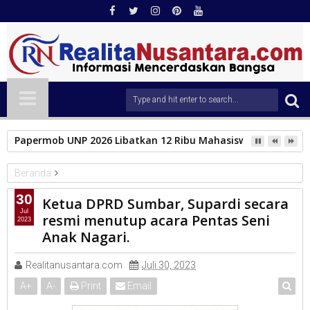
Papermob UNP 2026 Libatkan 12 Ribu Mahasiswa Baru, Tampil
Beranda
DPRD Sumbar
30
Ketua DPRD Sumbar, Supardi secara
Ketua DPRD Sumbar, Supardi secara resmi menutup acara
Jul
resmi menutup acara Pentas Seni
2023
Pentas Seni Anak Nagari.
Anak Nagari.
Realitanusantara.com
Juli 30, 2023
A
+
A
-
Print
Email