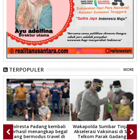
TERPOPULER
MORE
Polresta Padang kembali
Wakapolda Sumbar Tinjau
o
berhasil menangkap begal
Akselerasi Vaksinasi di SD
n
yang bermodus travel di
Telkom Parak Gadang