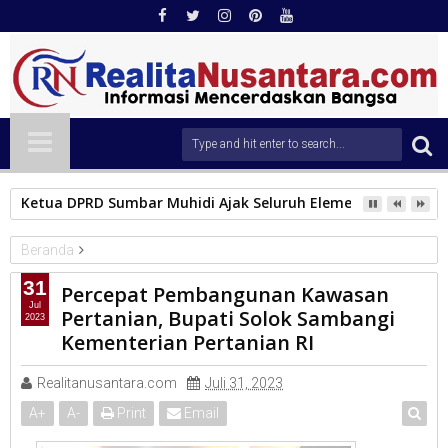
Ketua DPRD Sumbar Muhidi Ajak Seluruh Elemen Masyarak
Beranda
KAB.SOLOK
31
Percepat Pembangunan Kawasan
Percepat Pembangunan Kawasan Pertanian, Bupati Solok
Jul
Pertanian, Bupati Solok Sambangi
2023
Sambangi Kementerian Pertanian RI
Kementerian Pertanian RI
Realitanusantara.com
Juli 31, 2023
A
+
A
-
Print
Email