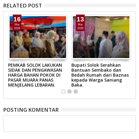
RELATED POST
16
13
Mar
Mar
2026
2026
AB
PEMKAB SOLOK LAKUKAN
Bupati Solok Serahkan
B
SIDAK DAN PENGAWASAN
Bantuan Sembako dan
S
N
HARGA BAHAN POKOK DI
Bedah Rumah dari Baznas
K
A
PASAR MUARA PANAS
kepada Warga Saniang
M
MENJELANG LEBARAN.
Baka.
B
POSTING KOMENTAR