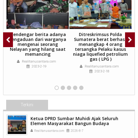
Mendengar berita adanya
Ditreskrimsus Polda
pengaduan dari warganya
Sumatera berat berhasil
an
mengenai seorang
menangkap 4 orang
Nelayan yang hilang saat
tersangka Pelaku kasus
an
memancing
niaga liquefied petrolium
an
gas ( LPG )
Realitanusantara.com
2023-2-19
Realitanusantara.com
2023-2-18
Terkini
Ketua DPRD Sumbar Muhidi Ajak Seluruh
Elemen Masyarakat Bangun Budaya
Kewaspadaan Dini Demi Menjaga Kamtibmas.
Realitanusantara.com
2026-8-7