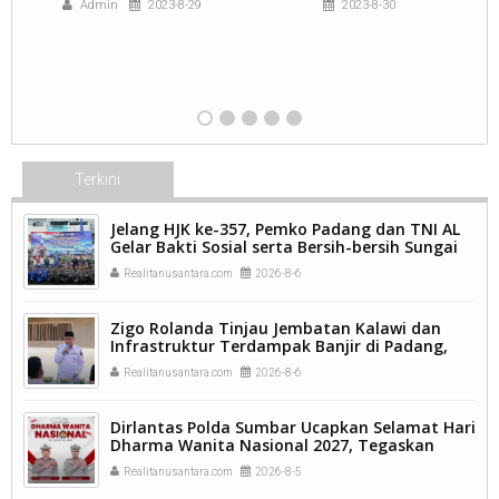
Admin
2023-8-29
2023-8-30
Terkini
Jelang HJK ke-357, Pemko Padang dan TNI AL
Gelar Bakti Sosial serta Bersih-bersih Sungai
Batang Arau.
Realitanusantara.com
2026-8-6
Zigo Rolanda Tinjau Jembatan Kalawi dan
Infrastruktur Terdampak Banjir di Padang,
Pemulihan Pascabencana Jadi Prioritas.
Realitanusantara.com
2026-8-6
Dirlantas Polda Sumbar Ucapkan Selamat Hari
Dharma Wanita Nasional 2027, Tegaskan
Peran Perempuan sebagai Pilar Bangsa
Realitanusantara.com
2026-8-5