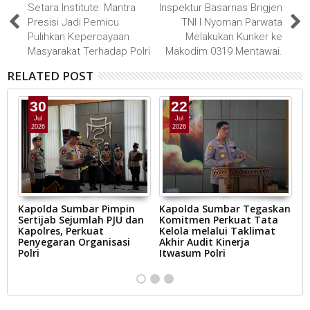
Setara Institute: Mantra
Inspektur Basarnas Brigjen
Presisi Jadi Pemicu
TNI I Nyoman Parwata
Pulihkan Kepercayaan
Melakukan Kunker ke
Masyarakat Terhadap Polri
Makodim 0319 Mentawai.
RELATED POST
30
22
Jul
Jul
2026
2026
in
Kapolda Sumbar Pimpin
Kapolda Sumbar Tegaskan
H
Sertijab Sejumlah PJU dan
Komitmen Perkuat Tata
S
,
Kapolres, Perkuat
Kelola melalui Taklimat
K
Penyegaran Organisasi
Akhir Audit Kinerja
U
Polri
Itwasum Polri
S