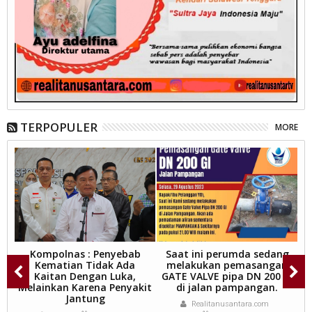
TERPOPULER
MORE
l
Kompolnas : Penyebab
Saat ini perumda sedang
D
Kematian Tidak Ada
melakukan pemasangan
Kaitan Dengan Luka,
GATE VALVE pipa DN 200 GI
Melainkan Karena Penyakit
di jalan pampangan.
Jantung
Realitanusantara.com
n