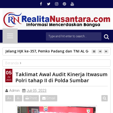
Jelang HJK ke-357, Pemko Padang dan TNI AL Gelar Bakti Sosi
Beranda
Polda sumbar
05
Taklimat Awal Audit Kinerja Itwasum
Taklimat Awal Audit Kinerja Itwasum Polri tahap II di Polda
Jul
Polri tahap II di Polda Sumbar
2023
Sumbar
Admin
Juli 05, 2023
A
+
A
-
Print
Email