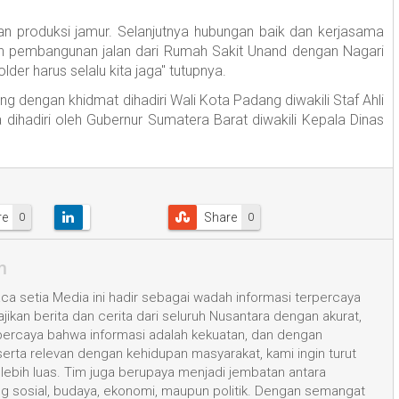
an produksi jamur. Selanjutnya hubungan baik dan kerjasama
lah pembangunan jalan dari Rumah Sakit Unand dengan Nagari
lder harus selalu kita jaga" tutupnya.
 dengan khidmat dihadiri Wali Kota Padang diwakili Staf Ahli
 dihadiri oleh Gubernur Sumatera Barat diwakili Kepala Dinas
re
Share
0
0
m
a setia Media ini hadir sebagai wadah informasi terpercaya
kan berita dan cerita dari seluruh Nusantara dengan akurat,
 percaya bahwa informasi adalah kekuatan, dan dengan
 serta relevan dengan kehidupan masyarakat, kami ingin turut
ih luas. Tim juga berupaya menjadi jembatan antara
ang sosial, budaya, ekonomi, maupun politik. Dengan semangat