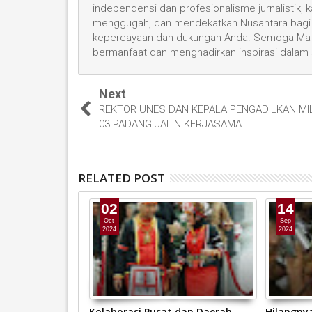
independensi dan profesionalisme jurnalistik
menggugah, dan mendekatkan Nusantara bagi 
kepercayaan dan dukungan Anda. Semoga Mata
bermanfaat dan menghadirkan inspirasi dalam
Next
REKTOR UNES DAN KEPALA PENGADILKAN MILI
03 PADANG JALIN KERJASAMA.
RELATED POST
02
14
Oct
Sep
2024
2024
rovinsi
Kolaborasi Pusat dan Daerah,
Hilangny