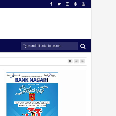
rong Percepatan Penanganan Pascabencana.