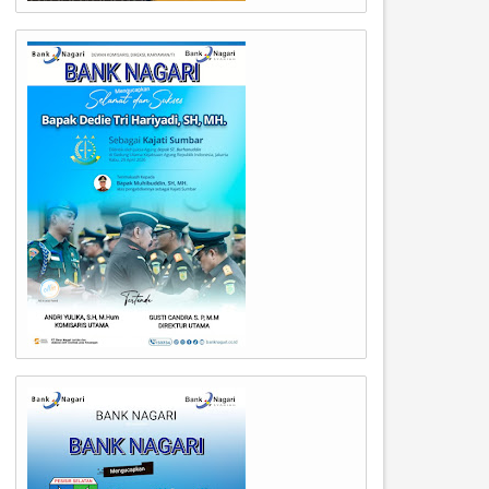
22
21
May
May
2024
2024
PRD Sumbar Gelar Rapat
Badan Kehormatan (BK) Dew