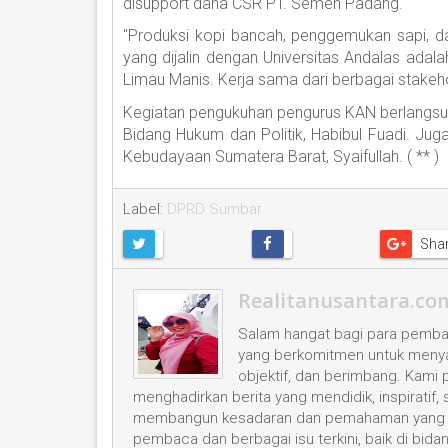
disupport dana CSR PT. Semen Padang.
"Produksi kopi bancah, penggemukan sapi, d
yang dijalin dengan Universitas Andalas ada
Limau Manis. Kerja sama dari berbagai stakeho
Kegiatan pengukuhan pengurus KAN berlangsung
Bidang Hukum dan Politik, Habibul Fuadi. Juga
Kebudayaan Sumatera Barat, Syaifullah. ( ** )
Label:
DPRD Sumbar
Sha
Realitanusantara.co
Salam hangat bagi para pembac
yang berkomitmen untuk menyaji
objektif, dan berimbang. Kami
menghadirkan berita yang mendidik, inspiratif,
membangun kesadaran dan pemahaman yang leb
pembaca dan berbagai isu terkini, baik di bid