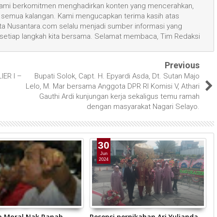
, kami berkomitmen menghadirkan konten yang mencerahkan,
semua kalangan. Kami mengucapkan terima kasih atas
 Nusantara.com selalu menjadi sumber informasi yang
 setiap langkah kita bersama. Selamat membaca, Tim Redaksi
Previous
ER I –
Bupati Solok, Capt. H. Epyardi Asda, Dt. Sutan Majo
Lelo, M. Mar bersama Anggota DPR RI Komisi V, Athari
Gauthi Ardi kunjungan kerja sekaligus temu ramah
dengan masyarakat Nagari Selayo.
30
Jun
2024
a Moral Nak Ranah
Resepsi pernikahan Ari Yulianda
D