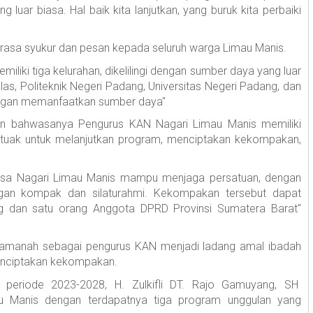
uar biasa. Hal baik kita lanjutkan, yang buruk kita perbaiki
asa syukur dan pesan kepada seluruh warga Limau Manis.
liki tiga kelurahan, dikelilingi dengan sumber daya yang luar
as, Politeknik Negeri Padang, Universitas Negeri Padang, dan
ngan memanfaatkan sumber daya"
an bahwasanya Pengurus KAN Nagari Limau Manis memiliki
tuak untuk melanjutkan program, menciptakan kekompakan,
biasa Nagari Limau Manis mampu menjaga persatuan, dengan
ngan kompak dan silaturahmi. Kekompakan tersebut dapat
 dan satu orang Anggota DPRD Provinsi Sumatera Barat"
amanah sebagai pengurus KAN menjadi ladang amal ibadah
nciptakan kekompakan.
 periode 2023-2028, H. Zulkifli DT. Rajo Gamuyang, SH
 Manis dengan terdapatnya tiga program unggulan yang