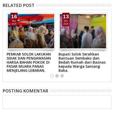
RELATED POST
16
13
Mar
Mar
2026
2026
AB
PEMKAB SOLOK LAKUKAN
Bupati Solok Serahkan
B
SIDAK DAN PENGAWASAN
Bantuan Sembako dan
S
N
HARGA BAHAN POKOK DI
Bedah Rumah dari Baznas
K
A
PASAR MUARA PANAS
kepada Warga Saniang
M
MENJELANG LEBARAN.
Baka.
B
POSTING KOMENTAR