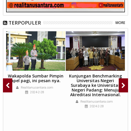
TERPOPULER
MORE
a,
Wakapolda Sumbar Pimpin
Kunjungan Benchmarking
n
apel pagi, ini pesan nya.
Universitas Negeri
Surabaya ke Universitas
Realitanusantara.com
wa
Negeri Padang: Menuju
2024-2-28
Akreditasi Internasional.
Realitanusantara.com
U
2024-2-28