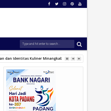
n dan Identitas Kuliner Minangkabau.