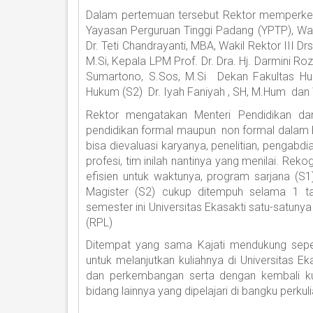
Dalam pertemuan tersebut Rektor memperke
Yayasan Perguruan Tinggi Padang (YPTP), Wakil
Dr. Teti Chandrayanti, MBA, Wakil Rektor III Drs
M.Si, Kepala LPM Prof. Dr. Dra. Hj. Darmini 
Sumartono, S.Sos, M.Si Dekan Fakultas Huk
Hukum (S2) Dr. Iyah Faniyah , SH, M.Hum dan
Rektor mengatakan Menteri Pendidikan da
pendidikan formal maupun non formal dalam bi
bisa dievaluasi karyanya, penelitian, pengabdia
profesi, tim inilah nantinya yang menilai. Re
efisien untuk waktunya, program sarjana (S
Magister (S2) cukup ditempuh selama 1 t
semester ini Universitas Ekasakti satu-sat
(RPL)
Ditempat yang sama Kajati mendukung sepe
untuk melanjutkan kuliahnya di Universitas 
dan perkembangan serta dengan kembali k
bidang lainnya yang dipelajari di bangku perkulia