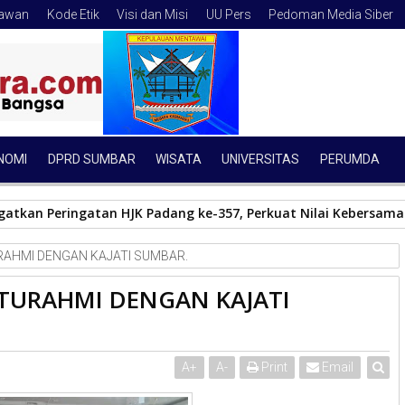
tawan
Kode Etik
Visi dan Misi
UU Pers
Pedoman Media Siber
NOMI
DPRD SUMBAR
WISATA
UNIVERSITAS
PERUMDA
tkan Peringatan HJK Padang ke-357, Perkuat Nilai Kebersamaa
RAHMI DENGAN KAJATI SUMBAR.
ATURAHMI DENGAN KAJATI
A
+
A
-
Print
Email