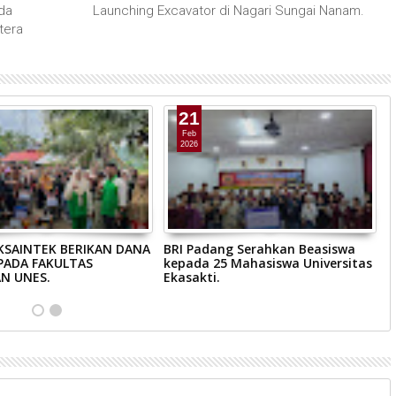
da
Launching Excavator di Nagari Sungai Nanam.
tera
21
Feb
2026
KSAINTEK BERIKAN DANA
BRI Padang Serahkan Beasiswa
K
PADA FAKULTAS
kepada 25 Mahasiswa Universitas
B
N UNES.
Ekasakti.
E