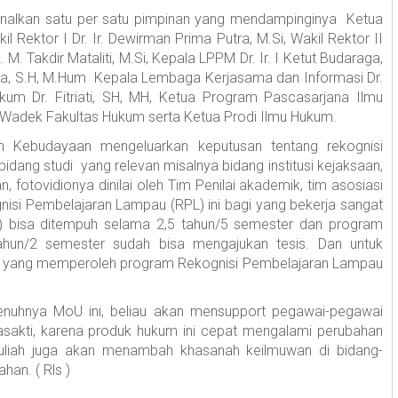
nalkan satu per satu pimpinan yang mendampinginya Ketua
 Rektor I Dr. Ir. Dewirman Prima Putra, M.Si, Wakil Rektor II
. M. Takdir Mataliti, M.Si, Kepala LPPM Dr. Ir. I Ketut Budaraga,
Roza, S.H, M.Hum Kepala Lembaga Kerjasama dan Informasi Dr.
um Dr. Fitriati, SH, MH, Ketua Program Pascasarjana Ilmu
 Wadek Fakultas Hukum serta Ketua Prodi Ilmu Hukum.
n Kebudayaan mengeluarkan keputusan tentang rekognisi
dang studi yang relevan misalnya bidang institusi kejaksaan,
n, fotovidionya dinilai oleh Tim Penilai akademik, tim asosiasi
kognisi Pembelajaran Lampau (RPL) ini bagi yang bekerja sangat
1) bisa ditempuh selama 2,5 tahun/5 semester dan program
ahun/2 semester sudah bisa mengajukan tesis. Dan untuk
unya yang memperoleh program Rekognisi Pembelajaran Lampau
nuhnya MoU ini, beliau akan mensupport pegawai-pegawai
Ekasakti, karena produk hukum ini cepat mengalami perubahan
uliah juga akan menambah khasanah keilmuwan di bidang-
han. ( Rls )