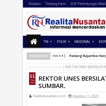
Redaksi
Tentang Kami
SOP Perlindungan War
TNI
POLRI
NASIONAL
EKO
Padang Bajamba Hanga
BREAKING NEWS
2026-8-8
Beranda
Universitas
REKTOR UNES BERSILATU
11
REKTOR UNES BERSIL
Aug
SUMBAR.
2023
Realitanusantara.com
Agustus 11, 2023