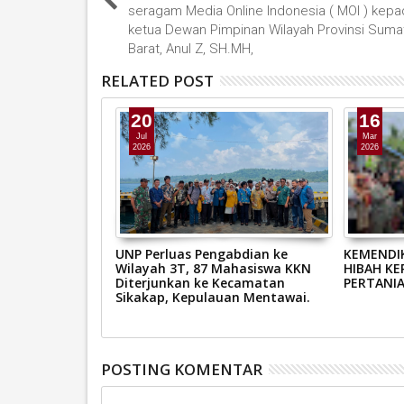
seragam Media Online Indonesia ( MOI ) kepa
ketua Dewan Pimpinan Wilayah Provinsi Suma
Barat, Anul Z, SH.MH,
RELATED POST
20
16
Jul
Mar
2026
2026
RI ISRA’ MI’RAJ
UNP Perluas Pengabdian ke
KEMENDI
SAW 1447 H /
Wilayah 3T, 87 Mahasiswa KKN
HIBAH KE
Diterjunkan ke Kecamatan
PERTANIA
Sikakap, Kepulauan Mentawai.
POSTING KOMENTAR