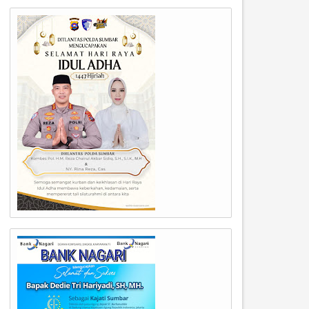
11
08
Feb
Feb
2026
2026
ETUA DPRD KOTA PADANG
UNAND Gelar Workshop
ERKUNJUNG KE UNIVERSITAS
Kehumasan, Dorong
KASAKTI.
Transformasi dari Informasi
Reputasi.