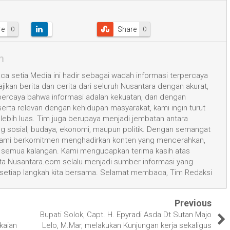
re
Share
0
0
m
a setia Media ini hadir sebagai wadah informasi terpercaya
kan berita dan cerita dari seluruh Nusantara dengan akurat,
 percaya bahwa informasi adalah kekuatan, dan dengan
 serta relevan dengan kehidupan masyarakat, kami ingin turut
ih luas. Tim juga berupaya menjadi jembatan antara
ang sosial, budaya, ekonomi, maupun politik. Dengan semangat
, kami berkomitmen menghadirkan konten yang mencerahkan,
semua kalangan. Kami mengucapkan terima kasih atas
 Nusantara.com selalu menjadi sumber informasi yang
 setiap langkah kita bersama. Selamat membaca, Tim Redaksi
Previous
Bupati Solok, Capt. H. Epyradi Asda Dt Sutan Majo
kaian
Lelo, M.Mar, melakukan Kunjungan kerja sekaligus