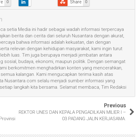
re
Share
0
0
m
a setia Media ini hadir sebagai wadah informasi terpercaya
kan berita dan cerita dari seluruh Nusantara dengan akurat,
 percaya bahwa informasi adalah kekuatan, dan dengan
 serta relevan dengan kehidupan masyarakat, kami ingin turut
ih luas. Tim juga berupaya menjadi jembatan antara
ang sosial, budaya, ekonomi, maupun politik. Dengan semangat
, kami berkomitmen menghadirkan konten yang mencerahkan,
semua kalangan. Kami mengucapkan terima kasih atas
 Nusantara.com selalu menjadi sumber informasi yang
 setiap langkah kita bersama. Selamat membaca, Tim Redaksi
Previous
REKTOR UNES DAN KEPALA PENGADILKAN MILIER I –
rovinsi
03 PADANG JALIN KERJASAMA.