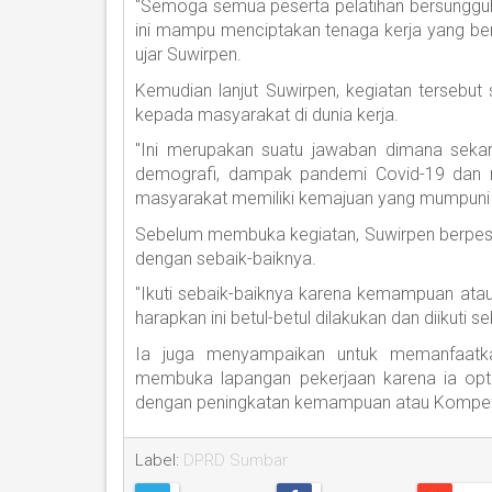
"Semoga semua peserta pelatihan bersungguh-
ini mampu menciptakan tenaga kerja yang berku
ujar Suwirpen.
Kemudian lanjut Suwirpen, kegiatan tersebu
kepada masyarakat di dunia kerja.
"Ini merupakan suatu jawaban dimana sekara
demografi, dampak pandemi Covid-19 dan re
masyarakat memiliki kemajuan yang mumpuni unt
Sebelum membuka kegiatan, Suwirpen berpesa
dengan sebaik-baiknya.
"Ikuti sebaik-baiknya karena kemampuan atau s
harapkan ini betul-betul dilakukan dan diikuti se
Ia juga menyampaikan untuk memanfaatkan
membuka lapangan pekerjaan karena ia opt
dengan peningkatan kemampuan atau Kompete
Label:
DPRD Sumbar