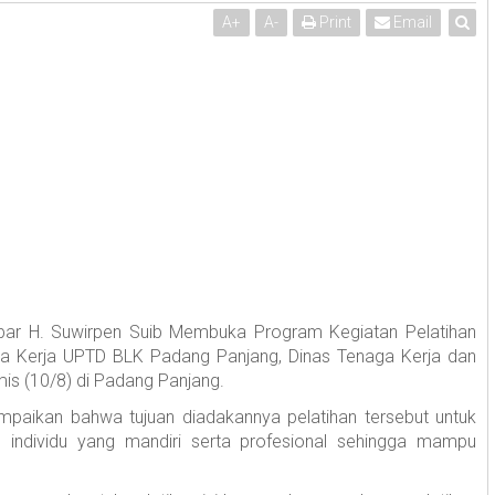
A
+
A
-
Print
Email
bar H. Suwirpen Suib Membuka Program Kegiatan Pelatihan
aga Kerja UPTD BLK Padang Panjang, Dinas Tenaga Kerja dan
is (10/8) di Padang Panjang.
paikan bahwa tujuan diadakannya pelatihan tersebut untuk
individu yang mandiri serta profesional sehingga mampu