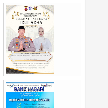
22
21
May
May
2024
2024
PRD Sumbar Gelar Rapat
Badan Kehormatan (BK) Dew
aripurna Penetapan
Perwakilan Rakyat Daerah (D
ekomendasi DPRD terhadap LKPJ
Provinsi Sumatera Utara
epala Daerah Provinsi Sumatera
melakukan kunjungan kerja 
arat Tahun 2023.
DPRD Provinsi Sumatera Bara