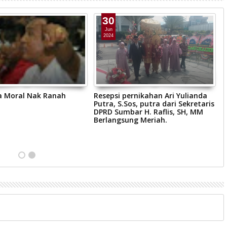
30
Jun
2024
a Moral Nak Ranah
Resepsi pernikahan Ari Yulianda
D
Putra, S.Sos, putra dari Sekretaris
P
DPRD Sumbar H. Raflis, SH, MM
R
Berlangsung Meriah.
K
B