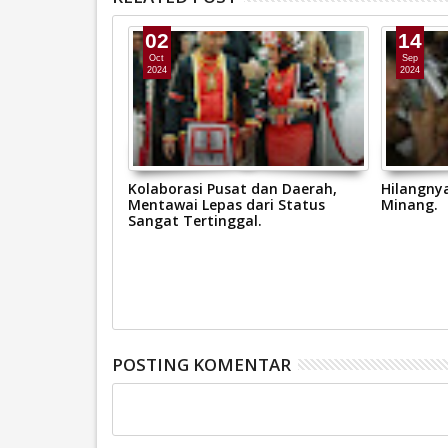
02
14
Oct
Sep
2024
2024
rovinsi
Kolaborasi Pusat dan Daerah,
Hilangny
. Raflis, SH.MH
Mentawai Lepas dari Status
Minang.
g Persidangan
Sangat Tertinggal.
ndangan Zardi
a Kunjungan
abupaten
POSTING KOMENTAR