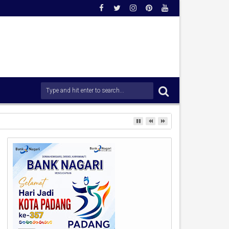
ong Percepatan Penanganan Pascabencana.