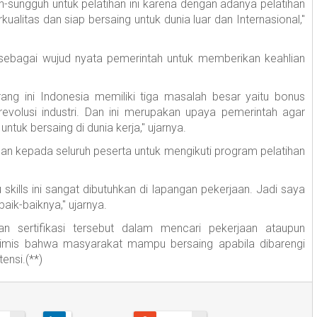
sungguh untuk pelatihan ini karena dengan adanya pelatihan
alitas dan siap bersaing untuk dunia luar dan Internasional,"
t sebagai wujud nyata pemerintah untuk memberikan keahlian
ng ini Indonesia memiliki tiga masalah besar yaitu bonus
volusi industri. Dan ini merupakan upaya pemerintah agar
uk bersaing di dunia kerja," ujarnya.
n kepada seluruh peserta untuk mengikuti program pelatihan
kills ini sangat dibutuhkan di lapangan pekerjaan. Jadi saya
baik-baiknya," ujarnya.
 sertifikasi tersebut dalam mencari pekerjaan ataupun
imis bahwa masyarakat mampu bersaing apabila dibarengi
nsi.(**)