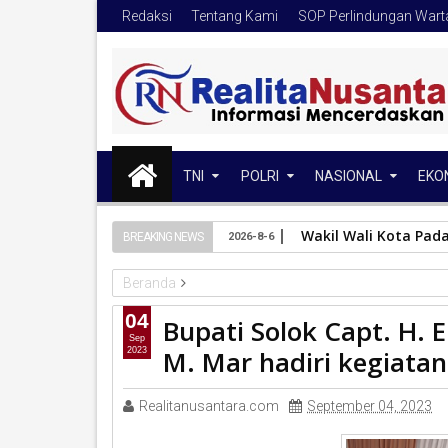
Redaksi
Tentang Kami
SOP Perlindungan War
TNI
POLRI
NASIONAL
EKO
Wakil Wali Kota Pad
BREAKING NEWS
2026-8-6
Beranda
KAB.SOLOK
Bupati Solok Capt. H. Epyardi Asda, D
04
Bupati Solok Capt. H. E
Sep
M. Mar hadiri kegiatan
2023
Realitanusantara.com
September 04, 2023