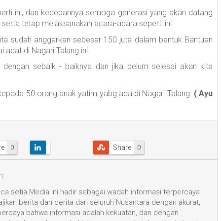
erti ini, dan kedepannya semoga generasi yang akan datang
serta tetap melaksanakan acara-acara seperti ini.
 kita sudah anggarkan sebesar 150 juta dalam bentuk Bantuan
adat di Nagari Talang ini.
 dengan sebaik - baiknya dan jika belum selesai akan kita
 kepada 50 orang anak yatim yabg ada di Nagari Talang.
( Ayu
re
Share
0
0
m
a setia Media ini hadir sebagai wadah informasi terpercaya
kan berita dan cerita dari seluruh Nusantara dengan akurat,
 percaya bahwa informasi adalah kekuatan, dan dengan