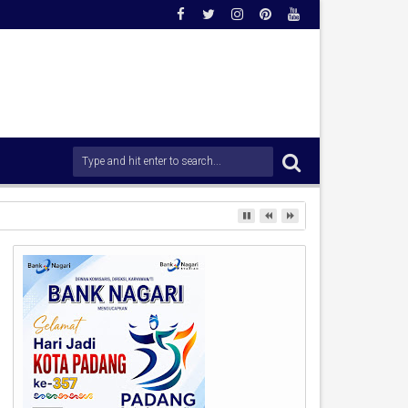
rong Percepatan Penanganan Pascabencana.