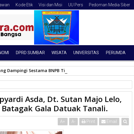
tawan
Kode Etik
Visi dan Misi
UU Pers
Pedoman Media Siber
NOMI
DPRD SUMBAR
WISATA
UNIVERSITAS
PERUMDA
ang Dampingi Sestama BNPB Tinjau Lokasi Banjir Bandang, Do
t. Sutan Majo Lelo, M. Mar hadiri kegiatan Batagak Gala Datuak Tanali.
pyardi Asda, Dt. Sutan Majo Lelo,
 Batagak Gala Datuak Tanali.
A
+
A
-
Print
Email