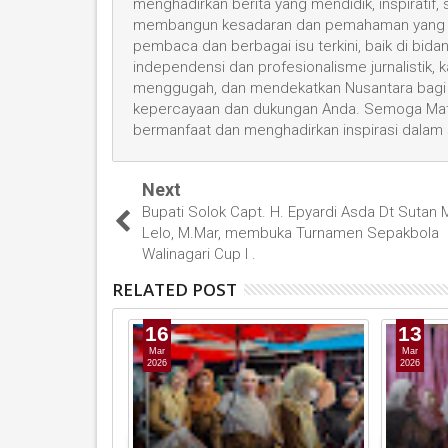
menghadirkan berita yang mendidik, inspiratif,
membangun kesadaran dan pemahaman yang leb
pembaca dan berbagai isu terkini, baik di bid
independensi dan profesionalisme jurnalistik
menggugah, dan mendekatkan Nusantara bagi 
kepercayaan dan dukungan Anda. Semoga Mata
bermanfaat dan menghadirkan inspirasi dalam
Next
Bupati Solok Capt. H. Epyardi Asda Dt Sutan 
Lelo, M.Mar, membuka Turnamen Sepakbola
Walinagari Cup I .
RELATED POST
16
13
Mar
Mar
2026
2026