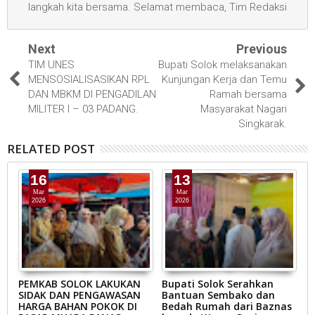
langkah kita bersama. Selamat membaca, Tim Redaksi
Next
Previous
TIM UNES
Bupati Solok melaksanakan
MENSOSIALISASIKAN RPL
Kunjungan Kerja dan Temu
DAN MBKM DI PENGADILAN
Ramah bersama
MILITER I – 03 PADANG.
Masyarakat Nagari
Singkarak.
RELATED POST
16
13
Mar
Mar
2026
2026
AB
PEMKAB SOLOK LAKUKAN
Bupati Solok Serahkan
B
SIDAK DAN PENGAWASAN
Bantuan Sembako dan
S
N
HARGA BAHAN POKOK DI
Bedah Rumah dari Baznas
K