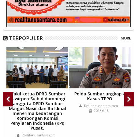
TERPOPULER
MORE
on
Wakil ketua DPRD Sumbar
Polda Sumbar ungkap 4
Suwirpen Suib didampingi
Kasus TPPO
s
anggota DPRD Sumbar
Realitanusantara.com
h
Maigus Nasir dan Rafdinal
2023-6-18
menerima kedatangan
Rombongan Komisi
Penyiaran Indonesia (KPI)
Pusat.
Realitanusantara.com