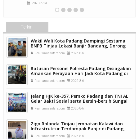
2023-6-19
Terkini
Wakil Wali Kota Padang Dampingi Sestama
BNPB Tinjau Lokasi Banjir Bandang, Dorong
Percepatan Penanganan Pascabencana.
Realitanusantara.com
2026-8-6
Ratusan Personel Polresta Padang Disiagakan
Amankan Perayaan Hari Jadi Kota Padang di
Kawasan Pantai Padang.
Realitanusantara.com
2026-8-6
Jelang HJK ke-357, Pemko Padang dan TNI AL
Gelar Bakti Sosial serta Bersih-bersih Sungai
Batang Arau.
Realitanusantara.com
2026-8-6
Zigo Rolanda Tinjau Jembatan Kalawi dan
Infrastruktur Terdampak Banjir di Padang,
Pemulihan Pascabencana Jadi Prioritas.
Realitanusantara.com
2026-8-6