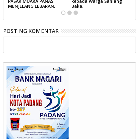
A
PASAR MUARA PANAS
kepada Warga Saniang
M
MENJELANG LEBARAN.
Baka.
B
POSTING KOMENTAR