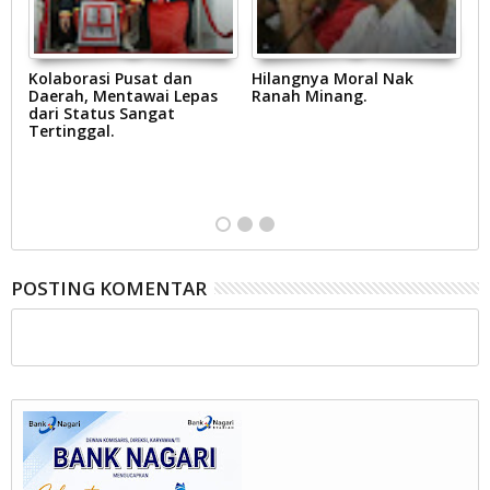
Kolaborasi Pusat dan
Hilangnya Moral Nak
R
,
Daerah, Mentawai Lepas
Ranah Minang.
Yu
dari Status Sangat
p
Tertinggal.
S
B
D
at
POSTING KOMENTAR