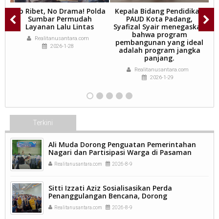
No Ribet, No Drama! Polda
Kepala Bidang Pendidikan
n
Sumbar Permudah
PAUD Kota Padang,
Layanan Lalu Lintas
Syafizal Syair menegaskan
bahwa program
S
Realitanusantara.com
pembangunan yang ideal
2026-1-28
adalah program jangka
panjang.
Realitanusantara.com
2026-1-29
Terkini
Ali Muda Dorong Penguatan Pemerintahan
Nagari dan Partisipasi Warga di Pasaman
Barat.
Realitanusantara.com
2026-8-9
Sitti Izzati Aziz Sosialisasikan Perda
Penanggulangan Bencana, Dorong
Masyarakat Ketaping Perkuat Kesiapsiagaan.
Realitanusantara.com
2026-8-9