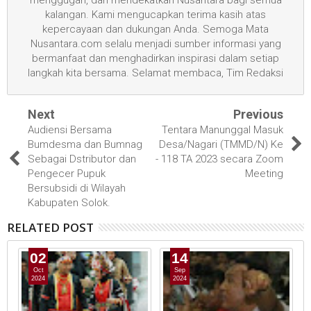
menggugah, dan mendekatkan Nusantara bagi semua
kalangan. Kami mengucapkan terima kasih atas
kepercayaan dan dukungan Anda. Semoga Mata
Nusantara.com selalu menjadi sumber informasi yang
bermanfaat dan menghadirkan inspirasi dalam setiap
langkah kita bersama. Selamat membaca, Tim Redaksi
Next
Previous
Audiensi Bersama
Tentara Manunggal Masuk
Bumdesma dan Bumnag
Desa/Nagari (TMMD/N) Ke
Sebagai Dstributor dan
- 118 TA 2023 secara Zoom
Pengecer Pupuk
Meeting
Bersubsidi di Wilayah
Kabupaten Solok.
RELATED POST
02
14
Oct
Sep
2024
2024