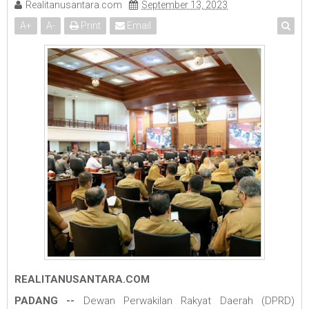
Realitanusantara.com
September 13, 2023
A
+
A
-
Print
Email
REALITANUSANTARA.COM
PADANG --
Dewan Perwakilan Rakyat Daerah (DPRD)