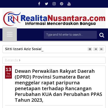
Sitti Izzati Aziz Sosialisasikan Perda Penanggulangan Ben
Beranda
DPRD Sumbar
13
Dewan Perwakilan Rakyat Daerah
Dewan Perwakilan Rakyat Daerah (DPRD) Provinsi Sumatera
Sep
(DPRD) Provinsi Sumatera Barat
2023
Barat menggelar rapat paripurna penetapan terhadap
menggelar rapat paripurna
Rancangan Perubahan KUA dan Perubahan PPAS Tahun 2023,
penetapan terhadap Rancangan
Perubahan KUA dan Perubahan PPAS
Tahun 2023,