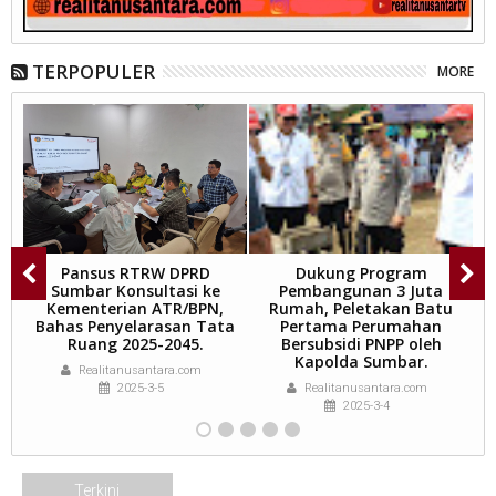
TERPOPULER
MORE
Pansus RTRW DPRD
Dukung Program
B
Sumbar Konsultasi ke
Pembangunan 3 Juta
Kementerian ATR/BPN,
Rumah, Peletakan Batu
Bahas Penyelarasan Tata
Pertama Perumahan
Ruang 2025-2045.
Bersubsidi PNPP oleh
G
Kapolda Sumbar.
T
Realitanusantara.com
2025-3-5
Realitanusantara.com
2025-3-4
Terkini