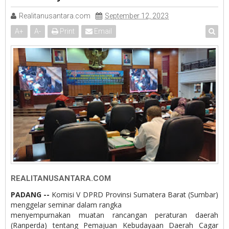
Realitanusantara.com
September 12, 2023
A
+
A
-
Print
Email
REALITANUSANTARA.COM
PADANG --
Komisi V DPRD Provinsi Sumatera Barat (Sumbar)
menggelar seminar dalam rangka
menyempurnakan muatan rancangan peraturan daerah
(Ranperda) tentang Pemajuan Kebudayaan Daerah Cagar