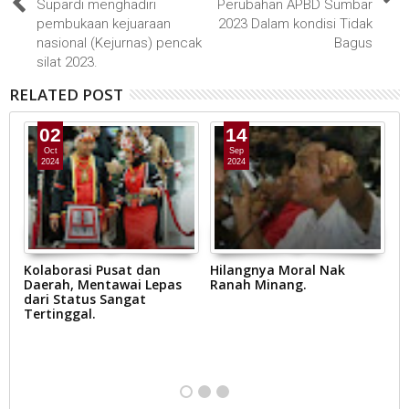
Supardi menghadiri
Perubahan APBD Sumbar
pembukaan kejuaraan
2023 Dalam kondisi Tidak
nasional (Kejurnas) pencak
Bagus
silat 2023.
RELATED POST
02
14
Oct
Sep
2024
2024
Kolaborasi Pusat dan
Hilangnya Moral Nak
R
,
Daerah, Mentawai Lepas
Ranah Minang.
Yu
dari Status Sangat
p
Tertinggal.
S
B
D
at