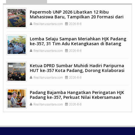
Papermob UNP 2026 Libatkan 12 Ribu
Mahasiswa Baru, Tampilkan 20 Formasi dari
9.250 Kavling.
Realitanusantara.com
2026-8-8
Lomba Selaju Sampan Meriahkan HJK Padang
ke-357, 31 Tim Adu Ketangkasan di Batang
Arau.
Realitanusantara.com
2026-8-8
Ketua DPRD Sumbar Muhidi Hadiri Paripurna
HUT ke-357 Kota Padang, Dorong Kolaborasi
dan Inovasi Berkelanjutan.
Realitanusantara.com
2026-8-8
Padang Bajamba Hangatkan Peringatan HJK
Padang ke-357, Perkuat Nilai Kebersamaan
dan Identitas Kuliner Minangkabau.
Realitanusantara.com
2026-8-8