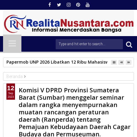
Papermob UNP 2026 Libatkan 12 Ribu Mahasiswa Baru, Tampil
Beranda
DPRD Sumbar
12
Komisi V DPRD Provinsi Sumatera
Komisi V DPRD Provinsi Sumatera Barat (Sumbar) menggelar
Sep
Barat (Sumbar) menggelar seminar
2023
seminar dalam rangka menyempurnakan muatan rancangan
dalam rangka menyempurnakan
peraturan daerah (Ranperda) tentang Pemajuan Kebudayaan
muatan rancangan peraturan
Daerah Cagar Budaya dan Permuseuman.
daerah (Ranperda) tentang
Pemajuan Kebudayaan Daerah Cagar
Budaya dan Permuseuman.