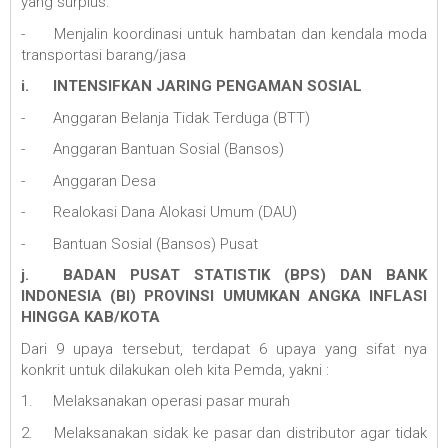
yang surplus.
-
Menjalin koordinasi untuk hambatan dan kendala moda
transportasi barang/jasa
i.
INTENSIFKAN JARING PENGAMAN SOSIAL
-
Anggaran Belanja Tidak Terduga (BTT)
-
Anggaran Bantuan Sosial (Bansos)
-
Anggaran Desa
-
Realokasi Dana Alokasi Umum (DAU)
-
Bantuan Sosial (Bansos) Pusat
j.
BADAN PUSAT STATISTIK (BPS) DAN BANK
INDONESIA (BI) PROVINSI UMUMKAN ANGKA INFLASI
HINGGA KAB/KOTA
Dari 9 upaya tersebut, terdapat 6 upaya yang sifat nya
konkrit untuk dilakukan oleh kita Pemda, yakni :
1.
Melaksanakan operasi pasar murah
2.
Melaksanakan sidak ke pasar dan distributor agar tidak