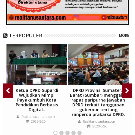
TERPOPULER
MORE
 (
Ketua DPRD Supardi
DPRD Provinsi Sumatera
ng
Wujudkan Mimpi
Barat (Sumbar) menggelar
A
Payakumbuh Kota
rapat paripurna jawaban
1
Pendidikan Berbasis
DPRD terkait tanggapan
Digital..
gubernur tentang
ranperda prakarsa DPRD.
Realitanusantara.com
2023-5-26
Realitanusantara.com
2023-5-26