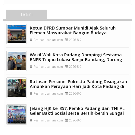
Terkini
Ketua DPRD Sumbar Muhidi Ajak Seluruh
Elemen Masyarakat Bangun Budaya
Kewaspadaan Dini Demi Menjaga Kamtibmas.
Realitanusantara.com
2026-8-7
Wakil Wali Kota Padang Dampingi Sestama
BNPB Tinjau Lokasi Banjir Bandang, Dorong
Percepatan Penanganan Pascabencana.
Realitanusantara.com
2026-8-6
Ratusan Personel Polresta Padang Disiagakan
Amankan Perayaan Hari Jadi Kota Padang di
Kawasan Pantai Padang.
Realitanusantara.com
2026-8-6
Jelang HJK ke-357, Pemko Padang dan TNI AL
Gelar Bakti Sosial serta Bersih-bersih Sungai
Batang Arau.
Realitanusantara.com
2026-8-6