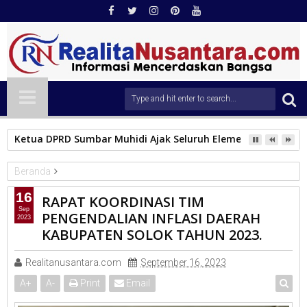
Ketua DPRD Sumbar Muhidi Ajak Seluruh Elemen Masyarak
Beranda
KAB.SOLOK
16
RAPAT KOORDINASI TIM
RAPAT KOORDINASI TIM PENGENDALIAN INFLASI DAERAH
Sep
PENGENDALIAN INFLASI DAERAH
2023
KABUPATEN SOLOK TAHUN 2023.
KABUPATEN SOLOK TAHUN 2023.
Realitanusantara.com
September 16, 2023
A
+
A
-
Print
Email