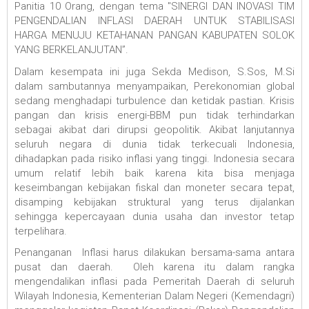
Panitia 10 Orang, dengan tema "SINERGI DAN INOVASI TIM
PENGENDALIAN INFLASI DAERAH UNTUK STABILISASI
HARGA MENUJU KETAHANAN PANGAN KABUPATEN SOLOK
YANG BERKELANJUTAN”.
Dalam kesempata ini juga Sekda Medison, S.Sos, M.Si
dalam sambutannya menyampaikan, Perekonomian global
sedang menghadapi turbulence dan ketidak pastian. Krisis
pangan dan krisis energi-BBM pun tidak terhindarkan
sebagai akibat dari dirupsi geopolitik. Akibat lanjutannya
seluruh negara di dunia tidak terkecuali Indonesia,
dihadapkan pada risiko inflasi yang tinggi. Indonesia secara
umum relatif lebih baik karena kita bisa menjaga
keseimbangan kebijakan fiskal dan moneter secara tepat,
disamping kebijakan struktural yang terus dijalankan
sehingga kepercayaan dunia usaha dan investor tetap
terpelihara.
Penanganan Inflasi harus dilakukan bersama-sama antara
pusat dan daerah. Oleh karena itu dalam rangka
mengendalikan inflasi pada Pemeritah Daerah di seluruh
Wilayah Indonesia, Kementerian Dalam Negeri (Kemendagri)