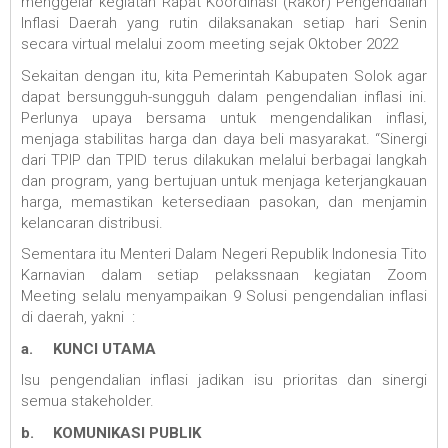
menggelar kegiatan Rapat Koordinasi (Rakor) Pengendalian
Inflasi Daerah yang rutin dilaksanakan setiap hari Senin
secara virtual melalui zoom meeting sejak Oktober 2022
Sekaitan dengan itu, kita Pemerintah Kabupaten Solok agar
dapat bersungguh-sungguh dalam pengendalian inflasi ini.
Perlunya upaya bersama untuk mengendalikan inflasi,
menjaga stabilitas harga dan daya beli masyarakat. “Sinergi
dari TPIP dan TPID terus dilakukan melalui berbagai langkah
dan program, yang bertujuan untuk menjaga keterjangkauan
harga, memastikan ketersediaan pasokan, dan menjamin
kelancaran distribusi.
Sementara itu Menteri Dalam Negeri Republik Indonesia Tito
Karnavian dalam setiap pelakssnaan kegiatan Zoom
Meeting selalu menyampaikan 9 Solusi pengendalian inflasi
di daerah, yakni :
a.
KUNCI UTAMA
Isu pengendalian inflasi jadikan isu prioritas dan sinergi
semua stakeholder.
b.
KOMUNIKASI PUBLIK