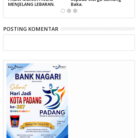
MENJELANG LEBARAN.
Baka.
B
POSTING KOMENTAR