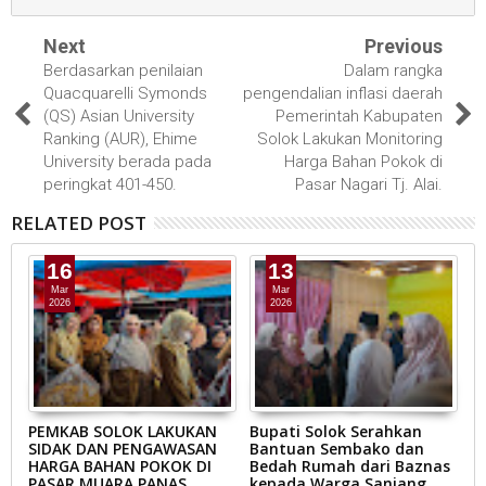
Next
Previous
Berdasarkan penilaian
Dalam rangka
Quacquarelli Symonds
pengendalian inflasi daerah
(QS) Asian University
Pemerintah Kabupaten
Ranking (AUR), Ehime
Solok Lakukan Monitoring
University berada pada
Harga Bahan Pokok di
peringkat 401-450.
Pasar Nagari Tj. Alai.
RELATED POST
16
13
Mar
Mar
2026
2026
AB
PEMKAB SOLOK LAKUKAN
Bupati Solok Serahkan
B
SIDAK DAN PENGAWASAN
Bantuan Sembako dan
S
N
HARGA BAHAN POKOK DI
Bedah Rumah dari Baznas
K
A
PASAR MUARA PANAS
kepada Warga Saniang
M