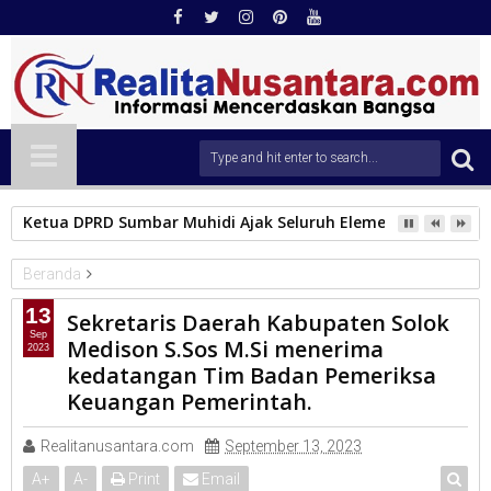
Ketua DPRD Sumbar Muhidi Ajak Seluruh Elemen Masyarak
Beranda
KAB.SOLOK
13
Sekretaris Daerah Kabupaten Solok
Sekretaris Daerah Kabupaten Solok Medison S.Sos M.Si
Sep
Medison S.Sos M.Si menerima
2023
menerima kedatangan Tim Badan Pemeriksa Keuangan
kedatangan Tim Badan Pemeriksa
Pemerintah.
Keuangan Pemerintah.
Realitanusantara.com
September 13, 2023
A
+
A
-
Print
Email