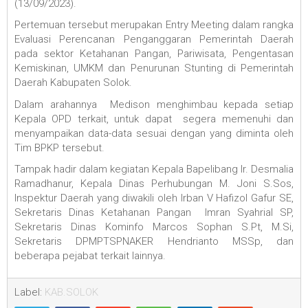
(13/09/2023).
Pertemuan tersebut merupakan Entry Meeting dalam rangka
Evaluasi Perencanan Penganggaran Pemerintah Daerah
pada sektor Ketahanan Pangan, Pariwisata, Pengentasan
Kemiskinan, UMKM dan Penurunan Stunting di Pemerintah
Daerah Kabupaten Solok.
Dalam arahannya Medison menghimbau kepada setiap
Kepala OPD terkait, untuk dapat segera memenuhi dan
menyampaikan data-data sesuai dengan yang diminta oleh
Tim BPKP tersebut.
Tampak hadir dalam kegiatan Kepala Bapelibang Ir. Desmalia
Ramadhanur, Kepala Dinas Perhubungan M. Joni S.Sos,
Inspektur Daerah yang diwakili oleh Irban V Hafizol Gafur SE,
Sekretaris Dinas Ketahanan Pangan Imran Syahrial SP,
Sekretaris Dinas Kominfo Marcos Sophan S.Pt, M.Si,
Sekretaris DPMPTSPNAKER Hendrianto MSSp, dan
beberapa pejabat terkait lainnya.
Label:
KAB.SOLOK