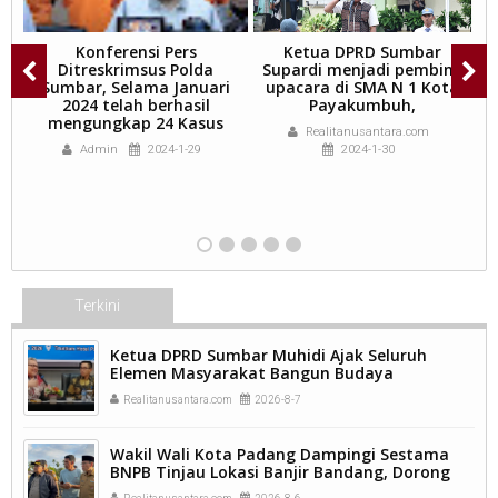
Konferensi Pers
Ketua DPRD Sumbar
k
Ditreskrimsus Polda
Supardi menjadi pembina
S
00
Sumbar, Selama Januari
upacara di SMA N 1 Kota
2024 telah berhasil
Payakumbuh,
mengungkap 24 Kasus
Realitanusantara.com
k
Admin
2024-1-29
2024-1-30
M
Terkini
Ketua DPRD Sumbar Muhidi Ajak Seluruh
Elemen Masyarakat Bangun Budaya
Kewaspadaan Dini Demi Menjaga Kamtibmas.
Realitanusantara.com
2026-8-7
Wakil Wali Kota Padang Dampingi Sestama
BNPB Tinjau Lokasi Banjir Bandang, Dorong
Percepatan Penanganan Pascabencana.