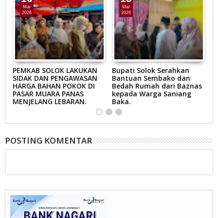
Mar
Mar
2026
2026
AB
PEMKAB SOLOK LAKUKAN
Bupati Solok Serahkan
B
SIDAK DAN PENGAWASAN
Bantuan Sembako dan
S
N
HARGA BAHAN POKOK DI
Bedah Rumah dari Baznas
K
A
PASAR MUARA PANAS
kepada Warga Saniang
M
MENJELANG LEBARAN.
Baka.
B
POSTING KOMENTAR