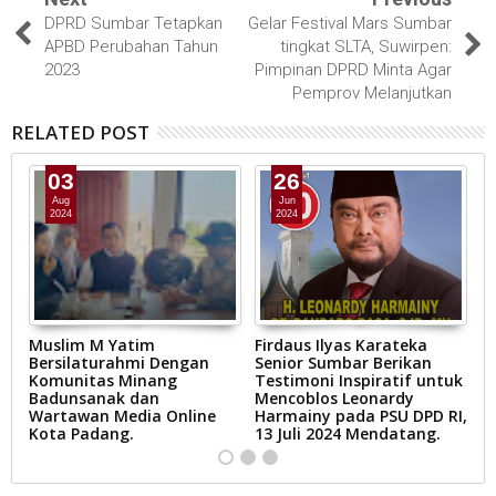
DPRD Sumbar Tetapkan
Gelar Festival Mars Sumbar
APBD Perubahan Tahun
tingkat SLTA, Suwirpen:
2023
Pimpinan DPRD Minta Agar
Pemprov Melanjutkan
RELATED POST
03
26
Aug
Jun
2024
2024
ya
Muslim M Yatim
Firdaus Ilyas Karateka
L
Bersilaturahmi Dengan
Senior Sumbar Berikan
P
Komunitas Minang
Testimoni Inspiratif untuk
P
n
Badunsanak dan
Mencoblos Leonardy
Wartawan Media Online
Harmainy pada PSU DPD RI,
Kota Padang.
13 Juli 2024 Mendatang.