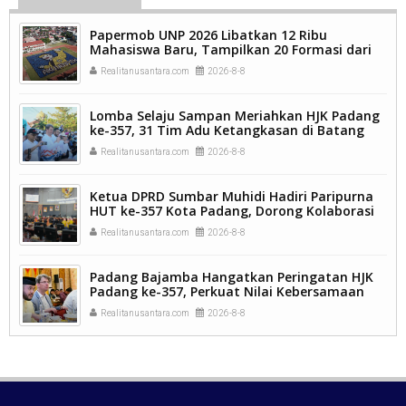
Papermob UNP 2026 Libatkan 12 Ribu
Mahasiswa Baru, Tampilkan 20 Formasi dari
9.250 Kavling.
Realitanusantara.com
2026-8-8
Lomba Selaju Sampan Meriahkan HJK Padang
ke-357, 31 Tim Adu Ketangkasan di Batang
Arau.
Realitanusantara.com
2026-8-8
Ketua DPRD Sumbar Muhidi Hadiri Paripurna
HUT ke-357 Kota Padang, Dorong Kolaborasi
dan Inovasi Berkelanjutan.
Realitanusantara.com
2026-8-8
Padang Bajamba Hangatkan Peringatan HJK
Padang ke-357, Perkuat Nilai Kebersamaan
dan Identitas Kuliner Minangkabau.
Realitanusantara.com
2026-8-8