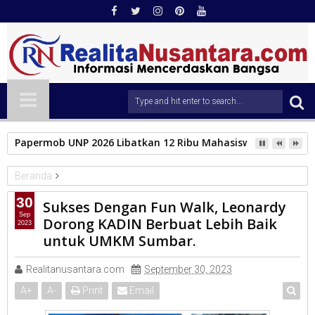
Papermob UNP 2026 Libatkan 12 Ribu Mahasiswa Baru, Tampil
Beranda
DPD RI
30
Sukses Dengan Fun Walk, Leonardy
Sukses Dengan Fun Walk, Leonardy Dorong KADIN Berbuat Lebih
Sep
Dorong KADIN Berbuat Lebih Baik
2023
Baik untuk UMKM Sumbar.
untuk UMKM Sumbar.
Realitanusantara.com
September 30, 2023
A
+
A
-
Print
Email