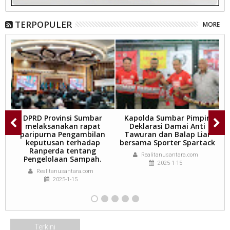
TERPOPULER
MORE
KE
DPRD Provinsi Sumbar
Kapolda Sumbar Pimpin
.
melaksanakan rapat
Deklarasi Damai Anti
paripurna Pengambilan
Tawuran dan Balap Liar
keputusan terhadap
bersama Sporter Spartack
p
Ranperda tentang
w
Realitanusantara.com
Pengelolaan Sampah.
2025-1-15
Realitanusantara.com
2025-1-15
Terkini