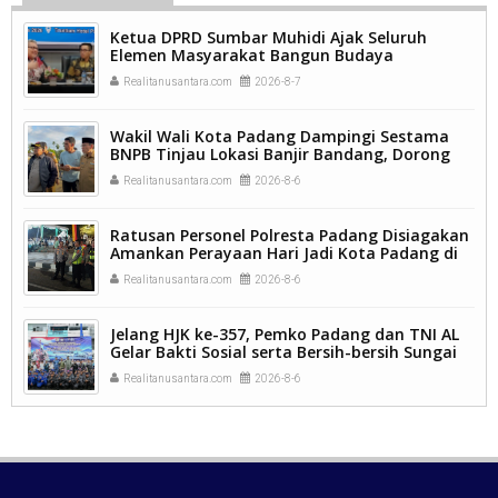
Ketua DPRD Sumbar Muhidi Ajak Seluruh
Elemen Masyarakat Bangun Budaya
Kewaspadaan Dini Demi Menjaga Kamtibmas.
Realitanusantara.com
2026-8-7
Wakil Wali Kota Padang Dampingi Sestama
BNPB Tinjau Lokasi Banjir Bandang, Dorong
Percepatan Penanganan Pascabencana.
Realitanusantara.com
2026-8-6
Ratusan Personel Polresta Padang Disiagakan
Amankan Perayaan Hari Jadi Kota Padang di
Kawasan Pantai Padang.
Realitanusantara.com
2026-8-6
Jelang HJK ke-357, Pemko Padang dan TNI AL
Gelar Bakti Sosial serta Bersih-bersih Sungai
Batang Arau.
Realitanusantara.com
2026-8-6