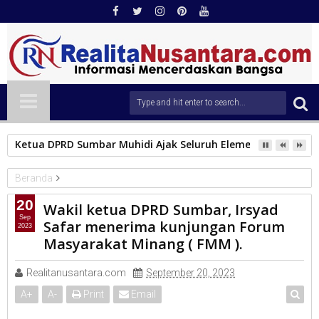
Ketua DPRD Sumbar Muhidi Ajak Seluruh Elemen Masyarak
Beranda
DPRD Sumbar
20
Wakil ketua DPRD Sumbar, Irsyad
Wakil ketua DPRD Sumbar, Irsyad Safar menerima kunjungan
Sep
Safar menerima kunjungan Forum
2023
Forum Masyarakat Minang ( FMM ).
Masyarakat Minang ( FMM ).
Realitanusantara.com
September 20, 2023
A
+
A
-
Print
Email