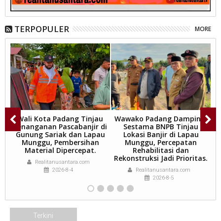
TERPOPULER
MORE
ta
Wali Kota Padang Tinjau
Wawako Padang Dampingi
Penanganan Pascabanjir di
Sestama BNPB Tinjau
i
Gunung Sariak dan Lapau
Lokasi Banjir di Lapau
Munggu, Pembersihan
Munggu, Percepatan
.
Material Dipercepat.
Rehabilitasi dan
Rekonstruksi Jadi Prioritas.
Realitanusantara.com
2026-8-4
Realitanusantara.com
2026-8-5
Terkini