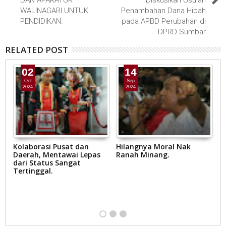
WALINAGARI UNTUK
Penambahan Dana Hibah
PENDIDIKAN.
pada APBD Perubahan di
DPRD Sumbar
RELATED POST
02
14
Oct
Sep
2024
2024
Kolaborasi Pusat dan
Hilangnya Moral Nak
R
,
Daerah, Mentawai Lepas
Ranah Minang.
Yu
dari Status Sangat
p
Tertinggal.
S
B
D
at