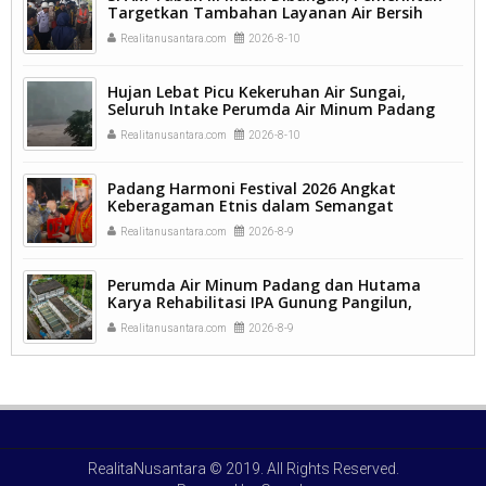
Targetkan Tambahan Layanan Air Bersih
untuk 20 Ribu Pelanggan di Padang.
Realitanusantara.com
2026-8-10
Hujan Lebat Picu Kekeruhan Air Sungai,
Seluruh Intake Perumda Air Minum Padang
Dihentikan Sementara.
Realitanusantara.com
2026-8-10
Padang Harmoni Festival 2026 Angkat
Keberagaman Etnis dalam Semangat
Persatuan
Realitanusantara.com
2026-8-9
Perumda Air Minum Padang dan Hutama
Karya Rehabilitasi IPA Gunung Pangilun,
Distribusi Air Bersih Terdampak.
Realitanusantara.com
2026-8-9
RealitaNusantara
© 2019. All Rights Reserved.