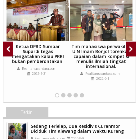
Ketua DPRD Sumbar
Tim mahasiswa perwakilan
Supardi tegas
UIN Imam Bonjol torehkan
g
mengatakan kalau PRRI
capaian dalam kompetisi
P
.
bukan pemberontakan.
menulis ilmiah tingkat
k
internasional.
Realitanusantara.com
2022-5-31
Realitanusantara.com
2022-6-1
Terkini
Sedang Terlelap, Dua Residivis Curanmor
Diciduk Tim Klewang dalam Waktu Kurang
dari 24 Jam, Pelat Motor Dibuang ke Septic
Realitanusantara.com
2026-8-9