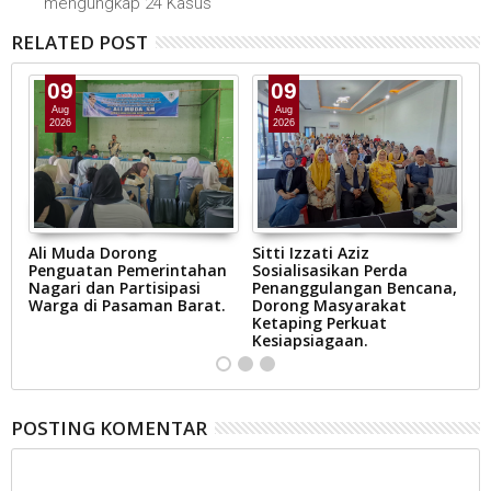
mengungkap 24 Kasus
RELATED POST
09
09
Aug
Aug
2026
2026
r
Ali Muda Dorong
Sitti Izzati Aziz
G
Penguatan Pemerintahan
Sosialisasikan Perda
K
n
Nagari dan Partisipasi
Penanggulangan Bencana,
K
Warga di Pasaman Barat.
Dorong Masyarakat
T
Ketaping Perkuat
P
Kesiapsiagaan.
M
POSTING KOMENTAR