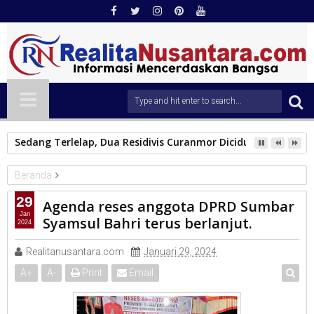
Sedang Terlelap, Dua Residivis Curanmor Diciduk Tim Klewa
Beranda
PARLEMEN
29
Agenda reses anggota DPRD Sumbar
Agenda reses anggota DPRD Sumbar Syamsul Bahri terus
Jan
Syamsul Bahri terus berlanjut.
2024
berlanjut.
Realitanusantara.com
Januari 29, 2024
A
+
A
-
Print
Email