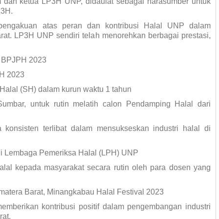
m dan ketua LP3H UNP, didaulat sebagai narasumber untuk
P3H.
 pengakuan atas peran dan kontribusi Halal UNP dalam
rat. LP3H UNP sendiri telah menorehkan berbagai prestasi,
if BPJPH 2023
PH 2023
 Halal (SH) dalam kurun waktu 1 tahun
umbar, untuk rutin melatih calon Pendamping Halal dari
 konsisten terlibat dalam mensukseskan industri halal di
alui Lembaga Pemeriksa Halal (LPH) UNP
alal kepada masyarakat secara rutin oleh para dosen yang
umatera Barat, Minangkabau Halal Festival 2023
memberikan kontribusi positif dalam pengembangan industri
rat.