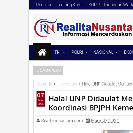
Redaksi
Tentang Kami
SOP Perlindungan War
TNI
POLRI
NASIONAL
EKO
Ratusan Personel Pol
BREAKING NEWS
2026-8-6
Beranda
Universitas
Halal UNP Didaulat Menjad
07
Halal UNP Didaulat M
Mar
Koordinasi BPJPH Keme
2024
Realitanusantara.com
Maret 07, 2024