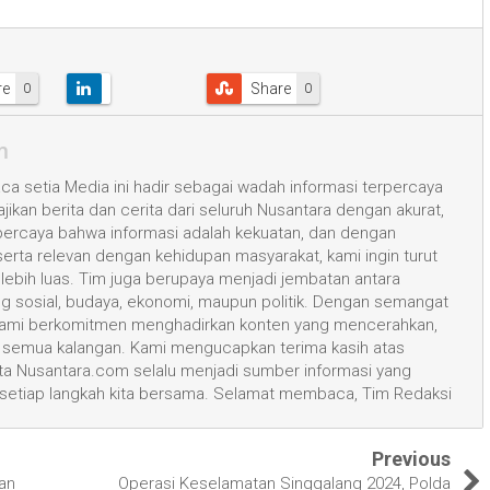
re
Share
0
0
m
a setia Media ini hadir sebagai wadah informasi terpercaya
kan berita dan cerita dari seluruh Nusantara dengan akurat,
 percaya bahwa informasi adalah kekuatan, dan dengan
 serta relevan dengan kehidupan masyarakat, kami ingin turut
ih luas. Tim juga berupaya menjadi jembatan antara
ang sosial, budaya, ekonomi, maupun politik. Dengan semangat
, kami berkomitmen menghadirkan konten yang mencerahkan,
semua kalangan. Kami mengucapkan terima kasih atas
 Nusantara.com selalu menjadi sumber informasi yang
 setiap langkah kita bersama. Selamat membaca, Tim Redaksi
Previous
an
Operasi Keselamatan Singgalang 2024, Polda