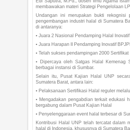
Edi Saputra, M.Pd., dosen Ilmu Agama Isla
membawakan materi Strategi Pengelolaan L
Undangan ini merupakan bukti rekognisi
pengembangan industri halal di Sumatera Ba
di antaranya:
• Juara 2 Nasional Pendamping Halal Inovat
• Juara Harapan II Pendamping Inovatif BPJ
• Telah sukses pendampingan 2000 Sertifikat
• Dipercaya oleh Satgas Halal Kemenag S
berbagai instansi di Sumbar.
Selain itu, Pusat Kajian Halal UNP secara
Sumatera Barat, antara lain:
• Pelaksanaan Sertifikasi Halal reguler mel
• Mengadakan pengabdian terkait edukasi h
bergabung dalam Pusat Kajian Halal
• Penyelenggaraan event halal terbesar di S
Kontribusi Halal UNP telah tercatat dalam 
halal di Indonesia, khususnya di Sumatera Ba