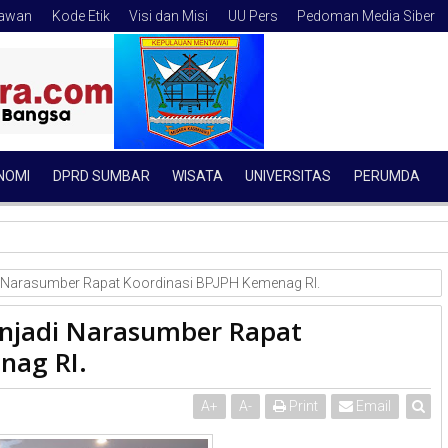
tawan
Kode Etik
Visi dan Misi
UU Pers
Pedoman Media Siber
NOMI
DPRD SUMBAR
WISATA
UNIVERSITAS
PERUMDA
resta Padang Disiagakan Amankan Perayaan Hari Jadi Kota Pad
i Narasumber Rapat Koordinasi BPJPH Kemenag RI.
enjadi Narasumber Rapat
nag RI.
A
+
A
-
Print
Email