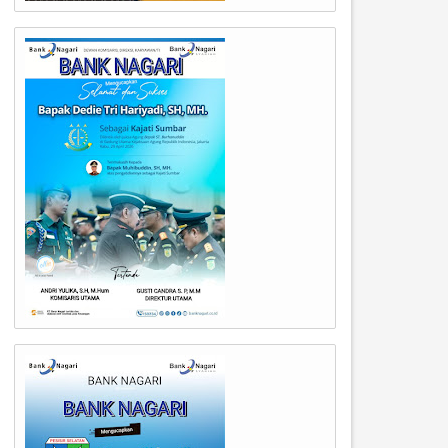
11
08
Feb
Feb
2026
2026
ETUA DPRD KOTA PADANG
UNAND Gelar Workshop
ERKUNJUNG KE UNIVERSITAS
Kehumasan, Dorong
KASAKTI.
Transformasi dari Informasi
Reputasi.