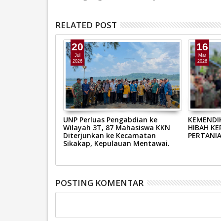
RELATED POST
20
16
Jul
Mar
2026
2026
RI ISRA’ MI’RAJ
UNP Perluas Pengabdian ke
KEMENDI
SAW 1447 H /
Wilayah 3T, 87 Mahasiswa KKN
HIBAH KE
Diterjunkan ke Kecamatan
PERTANIA
Sikakap, Kepulauan Mentawai.
POSTING KOMENTAR