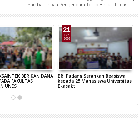
Sumbar Imbau Pengendara Tertib Berlalu Lintas.
21
Feb
2026
KSAINTEK BERIKAN DANA
BRI Padang Serahkan Beasiswa
K
PADA FAKULTAS
kepada 25 Mahasiswa Universitas
B
N UNES.
Ekasakti.
E