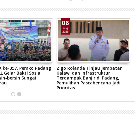
06
Aug
2026
JK ke-357, Pemko Padang
Zigo Rolanda Tinjau Jembatan
W
L Gelar Bakti Sosial
Kalawi dan Infrastruktur
S
sih-bersih Sungai
Terdampak Banjir di Padang,
B
rau.
Pemulihan Pascabencana Jadi
P
Prioritas.
R