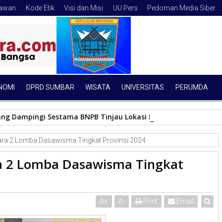
tawan
Kode Etik
Visi dan Misi
UU Pers
Pedoman Media Siber
NOMI
DPRD SUMBAR
WISATA
UNIVERSITAS
PERUMDA
ang Dampingi Sestama BNPB Tinjau Lokasi Banjir Bandang, Do
ara 2 Lomba Dasawisma Tingkat Provinsi 2024
ra 2 Lomba Dasawisma Tingkat
A
+
A
-
Print
Email