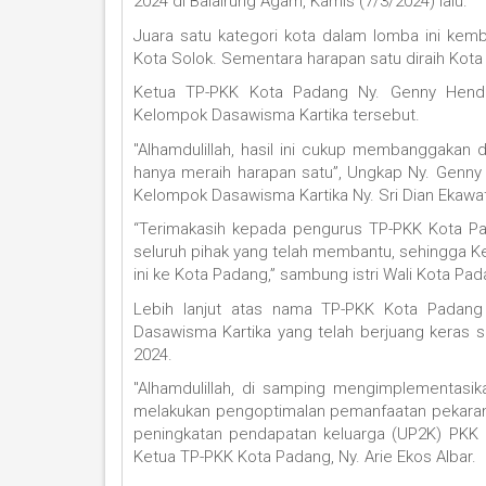
2024 di Balairung Agam, Kamis (7/3/2024) lalu.
Juara satu kategori kota dalam lomba ini kemb
Kota Solok. Sementara harapan satu diraih Kot
Ketua TP-PKK Kota Padang Ny. Genny Hendr
Kelompok Dasawisma Kartika tersebut.
"Alhamdulillah, hasil ini cukup membanggakan 
hanya meraih harapan satu”, Ungkap Ny. Genn
Kelompok Dasawisma Kartika Ny. Sri Dian Ekawat
“Terimakasih kepada pengurus TP-PKK Kota P
seluruh pihak yang telah membantu, sehingg
ini ke Kota Padang,” sambung istri Wali Kota Pad
Lebih lanjut atas nama TP-PKK Kota Padan
Dasawisma Kartika yang telah berjuang kera
2024.
"Alhamdulillah, di samping mengimplementas
melakukan pengoptimalan pemanfaatan pekaran
peningkatan pendapatan keluarga (UP2K) PKK di
Ketua TP-PKK Kota Padang, Ny. Arie Ekos Albar.