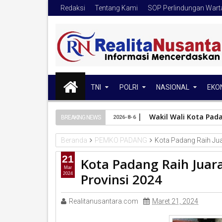
Redaksi
Tentang Kami
SOP Perlindungan War
TNI
POLRI
NASIONAL
EKO
Wakil Wali Kota Pad
BREAKING NEWS
2026-8-6
Beranda
PEMKO PADANG
Kota Padang Raih Ju
21
Kota Padang Raih Jua
Mar
Provinsi 2024
2024
Realitanusantara.com
Maret 21, 2024