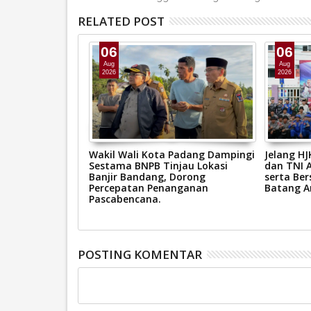
RELATED POST
06
06
Aug
Aug
2026
2026
g Kerahkan
Wakil Wali Kota Padang Dampingi
Jelang H
ni Banjir,
Sestama BNPB Tinjau Lokasi
dan TNI A
an Dapur Umum
Banjir Bandang, Dorong
serta Ber
Percepatan Penanganan
Batang A
Pascabencana.
POSTING KOMENTAR