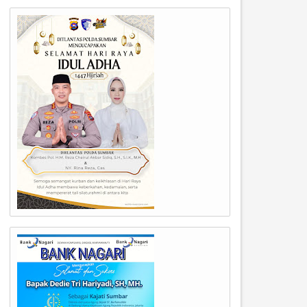
05
04
Aug
Aug
2026
2026
awako Padang Dampingi
Wali Kota Padang Tinjau
estama BNPB Tinjau Lokasi
Penanganan Pascabanjir di
anjir di Lapau Munggu,
Gunung Sariak dan Lapau
ercepatan Rehabilitasi dan
Munggu, Pembersihan Materi
ekonstruksi Jadi Prioritas.
Dipercepat.