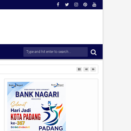
rong Percepatan Penanganan Pascabencana.