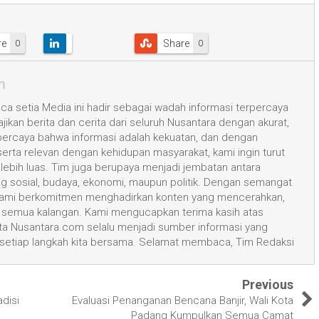
re
Share
0
0
m
a setia Media ini hadir sebagai wadah informasi terpercaya
kan berita dan cerita dari seluruh Nusantara dengan akurat,
 percaya bahwa informasi adalah kekuatan, dan dengan
 serta relevan dengan kehidupan masyarakat, kami ingin turut
ih luas. Tim juga berupaya menjadi jembatan antara
ang sosial, budaya, ekonomi, maupun politik. Dengan semangat
, kami berkomitmen menghadirkan konten yang mencerahkan,
semua kalangan. Kami mengucapkan terima kasih atas
 Nusantara.com selalu menjadi sumber informasi yang
 setiap langkah kita bersama. Selamat membaca, Tim Redaksi
Previous
disi
Evaluasi Penanganan Bencana Banjir, Wali Kota
Padang Kumpulkan Semua Camat