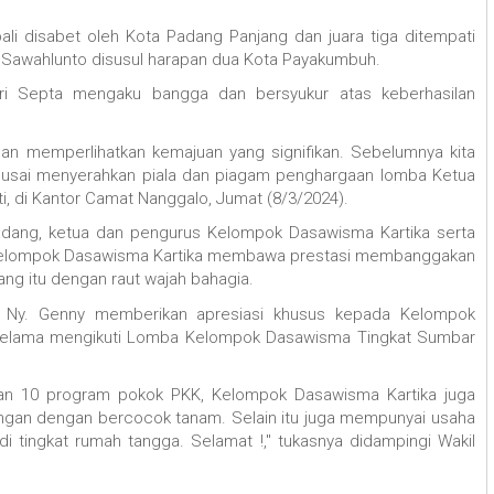
ali disabet oleh Kota Padang Panjang dan juara tiga ditempati
a Sawahlunto disusul harapan dua Kota Payakumbuh.
i Septa mengaku bangga dan bersyukur atas keberhasilan
dan memperlihatkan kemajuan yang signifikan. Sebelumnya kita
y usai menyerahkan piala dan piagam penghargaan lomba Ketua
i, di Kantor Camat Nanggalo, Jumat (8/3/2024).
adang, ketua dan pengurus Kelompok Dasawisma Kartika serta
a Kelompok Dasawisma Kartika membawa prestasi membanggakan
ang itu dengan raut wajah bahagia.
g Ny. Genny memberikan apresiasi khusus kepada Kelompok
s selama mengikuti Lomba Kelompok Dasawisma Tingkat Sumbar
ikan 10 program pokok PKK, Kelompok Dasawisma Kartika juga
gan dengan bercocok tanam. Selain itu juga mempunyai usaha
 tingkat rumah tangga. Selamat !," tukasnya didampingi Wakil