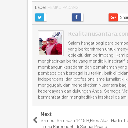
Label:
PEMKO PADANG
Sha
Realitanusantara.co
Salam hangat bagi para pembac
yang berkomitmen untuk menyaji
objektif, dan berimbang. Kami
menghadirkan berita yang mendidik, inspiratif,
membangun kesadaran dan pemahaman yang leb
pembaca dan berbagai isu terkini, baik di bid
independensi dan profesionalisme jurnalistik
menggugah, dan mendekatkan Nusantara bagi 
kepercayaan dan dukungan Anda. Semoga Mata
bermanfaat dan menghadirkan inspirasi dalam
Next
Sambut Ramadan 1445 H,Ekos Albar Hadiri Tra
Limau Baronggeh di Sungai Pisang