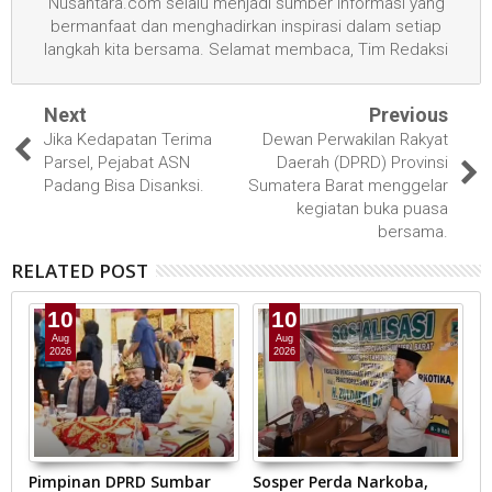
Nusantara.com selalu menjadi sumber informasi yang
bermanfaat dan menghadirkan inspirasi dalam setiap
langkah kita bersama. Selamat membaca, Tim Redaksi
Next
Previous
Jika Kedapatan Terima
Dewan Perwakilan Rakyat
Parsel, Pejabat ASN
Daerah (DPRD) Provinsi
Padang Bisa Disanksi.
Sumatera Barat menggelar
kegiatan buka puasa
bersama.
RELATED POST
10
10
Aug
Aug
2026
2026
Pimpinan DPRD Sumbar
Sosper Perda Narkoba,
In