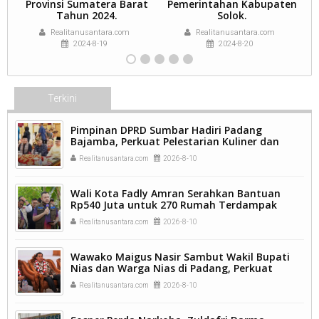
Provinsi Sumatera Barat
Pemerintahan Kabupaten
Tahun 2024.
Solok.
Realitanusantara.com
Realitanusantara.com
2024-8-19
2024-8-20
Terkini
Pimpinan DPRD Sumbar Hadiri Padang
Bajamba, Perkuat Pelestarian Kuliner dan
Semangat Kemanusiaan.
Realitanusantara.com
2026-8-10
Wali Kota Fadly Amran Serahkan Bantuan
Rp540 Juta untuk 270 Rumah Terdampak
Banjir Padang.
Realitanusantara.com
2026-8-10
Wawako Maigus Nasir Sambut Wakil Bupati
Nias dan Warga Nias di Padang, Perkuat
Persaudaraan dalam Keberagaman
Realitanusantara.com
2026-8-10