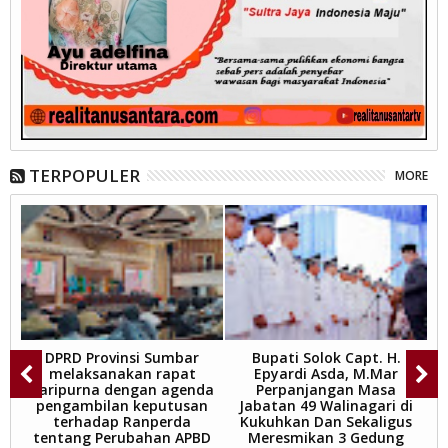
TERPOPULER
MORE
sa
DPRD Provinsi Sumbar
Bupati Solok Capt. H.
S
at
melaksanakan rapat
Epyardi Asda, M.Mar
S
paripurna dengan agenda
Perpanjangan Masa
pengambilan keputusan
Jabatan 49 Walinagari di
terhadap Ranperda
Kukuhkan Dan Sekaligus
tentang Perubahan APBD
Meresmikan 3 Gedung