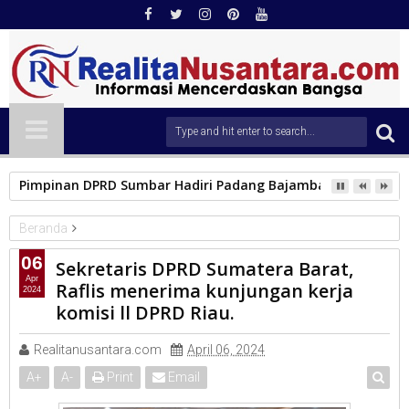
Pimpinan DPRD Sumbar Hadiri Padang Bajamba, Perkuat Pel
Beranda
PARLEMEN
06
Sekretaris DPRD Sumatera Barat,
Sekretaris DPRD Sumatera Barat, Raflis menerima kunjungan
Apr
Raflis menerima kunjungan kerja
2024
kerja komisi ll DPRD Riau.
komisi ll DPRD Riau.
Realitanusantara.com
April 06, 2024
A
+
A
-
Print
Email