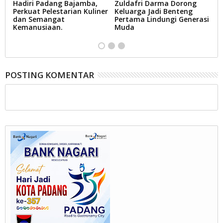
Hadiri Padang Bajamba,
Zuldafri Darma Dorong
P
Perkuat Pelestarian Kuliner
Keluarga Jadi Benteng
W
dan Semangat
Pertama Lindungi Generasi
B
Kemanusiaan.
Muda
G
POSTING KOMENTAR