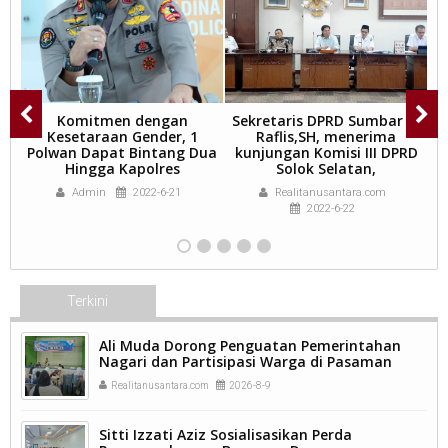
,
Komitmen dengan
Sekretaris DPRD Sumbar H.
D
Kesetaraan Gender, 1
Raflis,SH, menerima
Polwan Dapat Bintang Dua
kunjungan Komisi III DPRD
Hingga Kapolres
Solok Selatan,
Admin
2022-6-21
Realitanusantara.com
2022-6-22
Terkini
Ali Muda Dorong Penguatan Pemerintahan
Nagari dan Partisipasi Warga di Pasaman
Barat.
Realitanusantara.com
2026-8-9
Sitti Izzati Aziz Sosialisasikan Perda