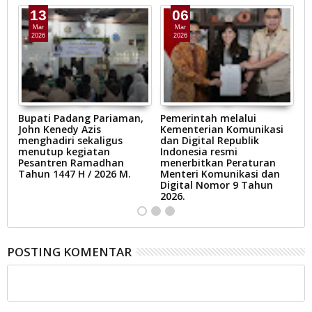
13
06
Mar
Mar
2026
2026
Bupati Padang Pariaman,
Pemerintah melalui
B
John Kenedy Azis
Kementerian Komunikasi
B
menghadiri sekaligus
dan Digital Republik
P
menutup kegiatan
Indonesia resmi
K
Pesantren Ramadhan
menerbitkan Peraturan
Tahun 1447 H / 2026 M.
Menteri Komunikasi dan
Digital Nomor 9 Tahun
2026.
POSTING KOMENTAR