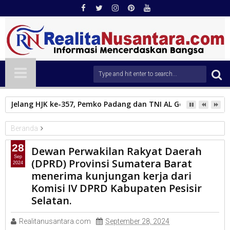
Jelang HJK ke-357, Pemko Padang dan TNI AL Gelar Bakti Sosi
Beranda
PARLEMEN
28
Dewan Perwakilan Rakyat Daerah
Dewan Perwakilan Rakyat Daerah (DPRD) Provinsi Sumatera
Sep
(DPRD) Provinsi Sumatera Barat
2024
Barat menerima kunjungan kerja dari Komisi IV DPRD Kabupaten
menerima kunjungan kerja dari
Pesisir Selatan.
Komisi IV DPRD Kabupaten Pesisir
Selatan.
Realitanusantara.com
September 28, 2024