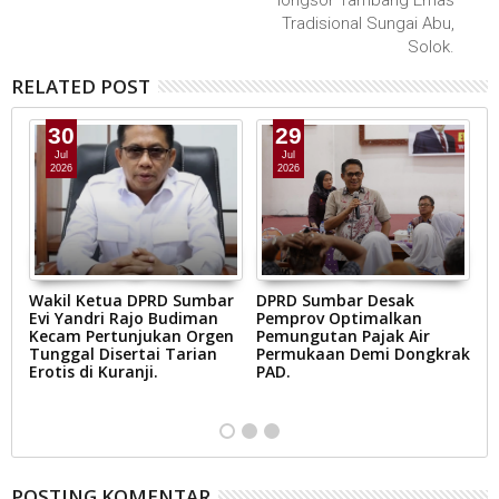
Tradisional Sungai Abu,
Solok.
RELATED POST
30
29
Jul
Jul
2026
2026
Wakil Ketua DPRD Sumbar
DPRD Sumbar Desak
D
is
Evi Yandri Rajo Budiman
Pemprov Optimalkan
P
Kecam Pertunjukan Orgen
Pemungutan Pajak Air
2
v
Tunggal Disertai Tarian
Permukaan Demi Dongkrak
P
Erotis di Kuranji.
PAD.
P
i.
POSTING KOMENTAR