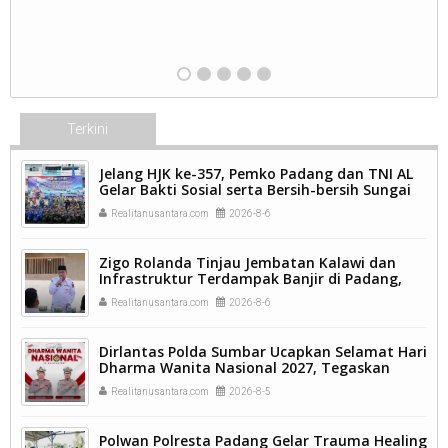
Terkini
Jelang HJK ke-357, Pemko Padang dan TNI AL
Gelar Bakti Sosial serta Bersih-bersih Sungai
Batang Arau.
Realitanusantara.com
2026-8-6
Zigo Rolanda Tinjau Jembatan Kalawi dan
Infrastruktur Terdampak Banjir di Padang,
Pemulihan Pascabencana Jadi Prioritas.
Realitanusantara.com
2026-8-6
Dirlantas Polda Sumbar Ucapkan Selamat Hari
Dharma Wanita Nasional 2027, Tegaskan
Peran Perempuan sebagai Pilar Bangsa
Realitanusantara.com
2026-8-5
Polwan Polresta Padang Gelar Trauma Healing