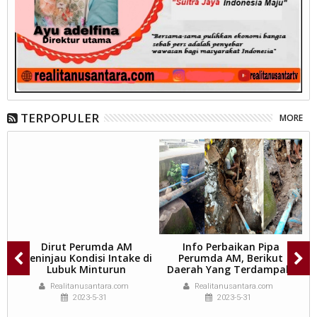
TERPOPULER
MORE
Dirut Perumda AM
Info Perbaikan Pipa
r)
Meninjau Kondisi Intake di
Perumda AM, Berikut
a
Lubuk Minturun
Daerah Yang Terdampak.
Realitanusantara.com
Realitanusantara.com
2023-5-31
2023-5-31