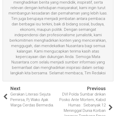
menghadirkan berita yang mendidik, inspiratif, serta
relevan dengan kehidupan masyarakat, kami ingin turut
membangun kesadaran dan pemahaman yang lebih luas.
Tim juga berupaya menjadi jembatan antara pembaca
dan berbagai isu terkini, baik di bidang sosial, budaya,
ekonomi, maupun politik. Dengan semangat
independensi dan profesionalisme jurnalistik, kami
berkomitmen menghadirkan konten yang mencerahkan,
menggugah, dan mendekatkan Nusantara bagi semua
kalangan. Kami mengucapkan terima kasih atas
kepercayaan dan dukungan Anda. Semoga Mata
Nusantara.com selalu menjadi sumber informasi yang
bermanfaat dan menghadirkan inspirasi dalam setiap
langkah kita bersama. Selamat membaca, Tim Redaksi
Next
Previous
Gerakan Literasi Sejuta
DVI Polda Sumbar dirikan
Pemirsa, Pj Wako Ajak
Posko Ante Mortem, Kabid
Warga Cerdas Bermedia.
Humas : Sebanyak 12
Meninggal Dunia Korban
longsor Tambang Emas