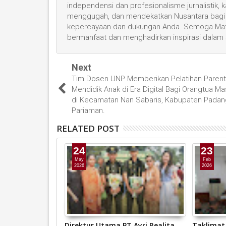
independensi dan profesionalisme jurnalistik
menggugah, dan mendekatkan Nusantara bagi 
kepercayaan dan dukungan Anda. Semoga Mata
bermanfaat dan menghadirkan inspirasi dalam
Next
Tim Dosen UNP Memberikan Pelatihan Parenti
Mendidik Anak di Era Digital Bagi Orangtua Ma
di Kecamatan Nan Sabaris, Kabupaten Padan
Pariaman.
RELATED POST
24
23
May
Feb
2026
2026
raja Pastikan
Direktur Utama PT Ayri Realita
Taklimat 