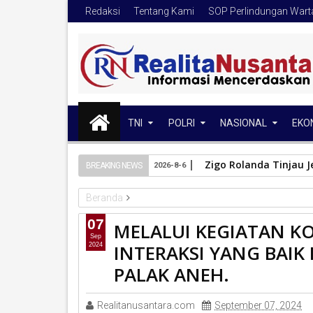
Redaksi
Tentang Kami
SOP Perlindungan War
TNI
POLRI
NASIONAL
EKO
Zigo Rolanda Tinjau J
BREAKING NEWS
2026-8-6
Beranda
TNI
07
MELALUI KEGIATAN K
MELALUI KEGIATAN KOMSOS BABINSA CIPTAKAN 
Sep
INTERAKSI YANG BAI
2024
PALAK ANEH.
Realitanusantara.com
September 07, 2024