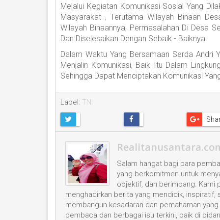
Melalui Kegiatan Komunikasi Sosial Yang Dil
Masyarakat , Terutama Wilayah Binaan De
Wilayah Binaannya, Permasalahan Di Desa S
Dan Diselesaikan Dengan Sebaik - Baiknya.
Dalam Waktu Yang Bersamaan Serda Andri 
Menjalin Komunikasi, Baik Itu Dalam Lingk
Sehingga Dapat Menciptakan Komunikasi Yang 
Label:
TNI
Sha
Realitanusantara.co
Salam hangat bagi para pembac
yang berkomitmen untuk menyaji
objektif, dan berimbang. Kami
menghadirkan berita yang mendidik, inspiratif,
membangun kesadaran dan pemahaman yang leb
pembaca dan berbagai isu terkini, baik di bid