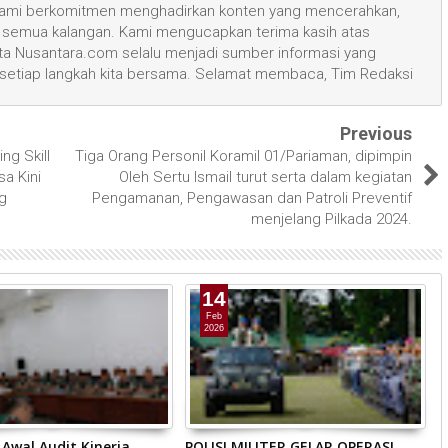
, kami berkomitmen menghadirkan konten yang mencerahkan,
semua kalangan. Kami mengucapkan terima kasih atas
 Nusantara.com selalu menjadi sumber informasi yang
 setiap langkah kita bersama. Selamat membaca, Tim Redaksi
Previous
ng Skill
Tiga Orang Personil Koramil 01/Pariaman, dipimpin
sa Kini
Oleh Sertu Ismail turut serta dalam kegiatan
g
Pengamanan, Pengawasan dan Patroli Preventif
menjelang Pilkada 2024.
14
Feb
2026
Awal Audit Kinerja
POLISI MILITER GELAR OPERASI
D