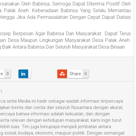
aksanakan Oleh Babinsa, Semoga Dapat Diterima Positif Oleh
sa Palak Aneh. Keberadaan Babinsa Yang Selalu Memantau
ehingga Jika Ada Permasalahan Dengan Cepat Dapat Diatasi
Yosep Berpesan Agar Babinsa Dan Masyarakat Dapat Terus
ungan Desa Maupun Lingkungan Masyarakat Desa Palak Aneh.
Baik Antara Babinsa Dan Seluruh Masyarakat Desa Binaan.
re
Share
0
0
m
a setia Media ini hadir sebagai wadah informasi terpercaya
kan berita dan cerita dari seluruh Nusantara dengan akurat,
 percaya bahwa informasi adalah kekuatan, dan dengan
 serta relevan dengan kehidupan masyarakat, kami ingin turut
ih luas. Tim juga berupaya menjadi jembatan antara
ang sosial, budaya, ekonomi, maupun politik. Dengan semangat