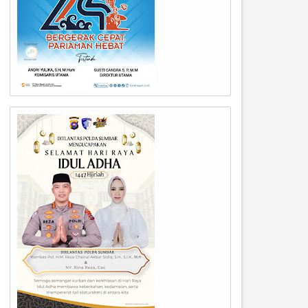
17
14
Jan
Jan
2026
2026
anrem 032/Wbr: Pembangunan
Kodim 0312/Padang Dorong