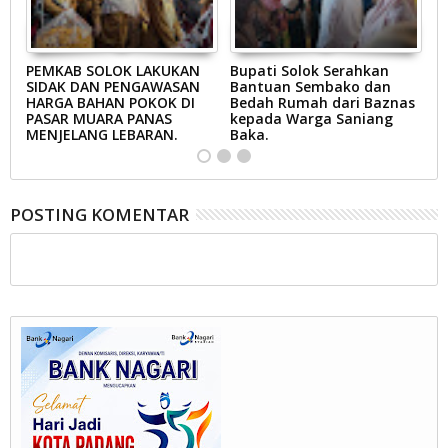
AB
PEMKAB SOLOK LAKUKAN
Bupati Solok Serahkan
B
SIDAK DAN PENGAWASAN
Bantuan Sembako dan
S
N
HARGA BAHAN POKOK DI
Bedah Rumah dari Baznas
K
A
PASAR MUARA PANAS
kepada Warga Saniang
M
MENJELANG LEBARAN.
Baka.
B
POSTING KOMENTAR