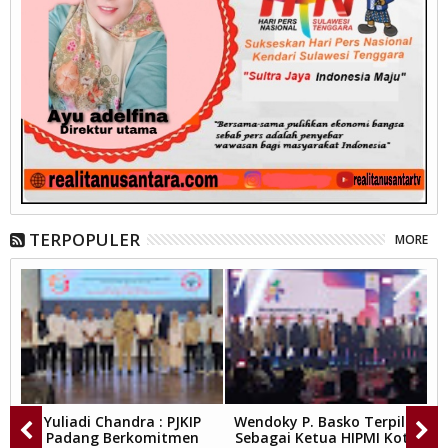
TERPOPULER
MORE
y
Yuliadi Chandra : PJKIP
Wendoky P. Basko Terpilih
a
Padang Berkomitmen
Sebagai Ketua HIPMI Kota