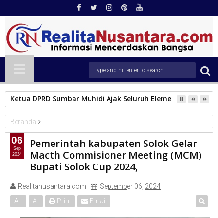
Ketua DPRD Sumbar Muhidi Ajak Seluruh Elemen Masyarak
Beranda
KAB.SOLOK
06
Pemerintah kabupaten Solok Gelar
Pemerintah kabupaten Solok Gelar Macth Commisioner Meeting
Sep
Macth Commisioner Meeting (MCM)
2024
(MCM) Bupati Solok Cup 2024,
Bupati Solok Cup 2024,
Realitanusantara.com
September 06, 2024
A
+
A
-
Print
Email