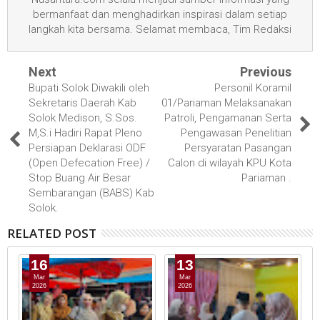
bermanfaat dan menghadirkan inspirasi dalam setiap
langkah kita bersama. Selamat membaca, Tim Redaksi
Next
Previous
Bupati Solok Diwakili oleh
Personil Koramil
Sekretaris Daerah Kab
01/Pariaman Melaksanakan
Solok Medison, S.Sos.
Patroli, Pengamanan Serta
M,S.i Hadiri Rapat Pleno
Pengawasan Penelitian
Persiapan Deklarasi ODF
Persyaratan Pasangan
(Open Defecation Free) /
Calon di wilayah KPU Kota
Stop Buang Air Besar
Pariaman .
Sembarangan (BABS) Kab
Solok.
RELATED POST
16
13
Mar
Mar
2026
2026