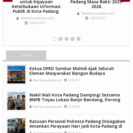
ng
untuk Kejayaan
Padang Masa Bakti 2025-
Keterbukaan Informasi
2028.
G
Publik di Kota Padang.
Realitanusantara.com
Realitanusantara.com
2025-10-27
2025-10-27
Terkini
Ketua DPRD Sumbar Muhidi Ajak Seluruh
Elemen Masyarakat Bangun Budaya
Kewaspadaan Dini Demi Menjaga Kamtibmas.
Realitanusantara.com
2026-8-7
Wakil Wali Kota Padang Dampingi Sestama
BNPB Tinjau Lokasi Banjir Bandang, Dorong
Percepatan Penanganan Pascabencana.
Realitanusantara.com
2026-8-6
Ratusan Personel Polresta Padang Disiagakan
Amankan Perayaan Hari Jadi Kota Padang di
Kawasan Pantai Padang.