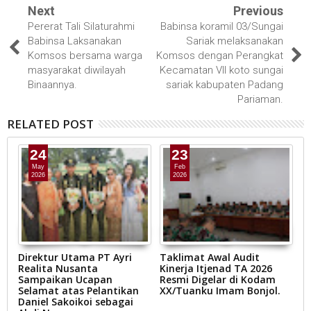
Next
Previous
Pererat Tali Silaturahmi
Babinsa koramil 03/Sungai
Babinsa Laksanakan
Sariak melaksanakan
Komsos bersama warga
Komsos dengan Perangkat
masyarakat diwilayah
Kecamatan VII koto sungai
Binaannya.
sariak kabupaten Padang
Pariaman.
RELATED POST
24
23
May
Feb
2026
2026
Direktur Utama PT Ayri
Taklimat Awal Audit
P
Realita Nusanta
Kinerja Itjenad TA 2026
O
Sampaikan Ucapan
Resmi Digelar di Kodam
Selamat atas Pelantikan
XX/Tuanku Imam Bonjol.
Daniel Sakoikoi sebagai