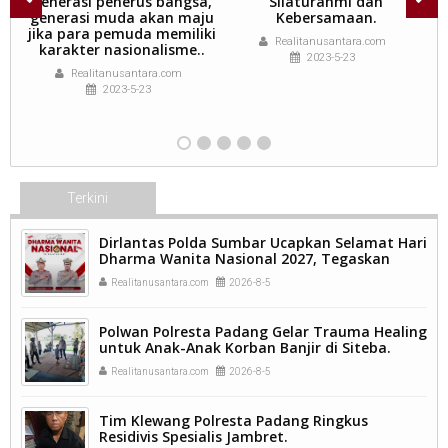
generasi penerus bangsa,
Silaturahmi dan
da
generasi muda akan maju
Kebersamaan.
an
jika para pemuda memiliki
Realitanusantara.com
karakter nasionalisme..
2023-5-23
Realitanusantara.com
2023-5-23
Terkini
Dirlantas Polda Sumbar Ucapkan Selamat Hari
Dharma Wanita Nasional 2027, Tegaskan
Peran Perempuan sebagai Pilar Bangsa
Realitanusantara.com
2026-8-5
Polwan Polresta Padang Gelar Trauma Healing
untuk Anak-Anak Korban Banjir di Siteba.
Realitanusantara.com
2026-8-5
Tim Klewang Polresta Padang Ringkus
Residivis Spesialis Jambret.