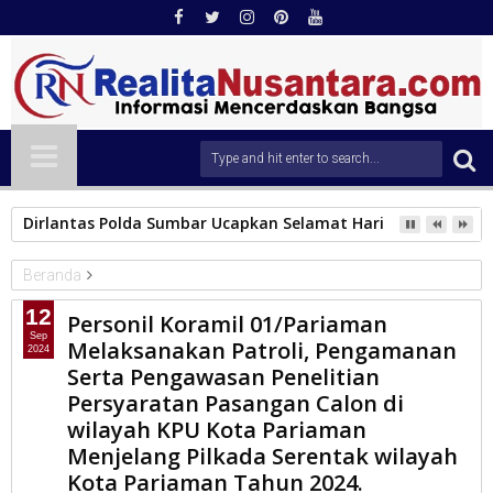
Dirlantas Polda Sumbar Ucapkan Selamat Hari Dharma Wani
Beranda
TNI
12
Personil Koramil 01/Pariaman
Personil Koramil 01/Pariaman Melaksanakan Patroli,
Sep
Melaksanakan Patroli, Pengamanan
2024
Pengamanan Serta Pengawasan Penelitian Persyaratan
Serta Pengawasan Penelitian
Pasangan Calon di wilayah KPU Kota Pariaman Menjelang
Persyaratan Pasangan Calon di
Pilkada Serentak wilayah Kota Pariaman Tahun 2024.
wilayah KPU Kota Pariaman
Menjelang Pilkada Serentak wilayah
Kota Pariaman Tahun 2024.