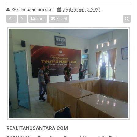
Realitanusantara.com
September 12, 2024
A
+
A
-
Print
Email
REALITANUSANTARA.COM