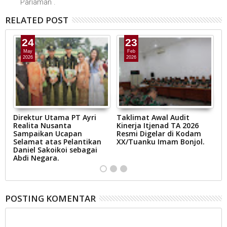
Pariaman .
RELATED POST
24
23
May
Feb
2026
2026
Direktur Utama PT Ayri
Taklimat Awal Audit
P
Realita Nusanta
Kinerja Itjenad TA 2026
O
Sampaikan Ucapan
Resmi Digelar di Kodam
Selamat atas Pelantikan
XX/Tuanku Imam Bonjol.
Daniel Sakoikoi sebagai
Abdi Negara.
POSTING KOMENTAR