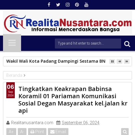
Wakil Wali Kota Padang Dampingi Sestama BNPB Tinjau Lok
Beranda
TNI
06
Tingkatkan Keakrapan Babinsa
Tingkatkan Keakrapan Babinsa Koramil 01 Pariaman
Sep
Koramil 01 Pariaman Komunikasi
2024
Komunikasi Sosial Degan Masyarakat kel.jalan kr api
Sosial Degan Masyarakat kel.jalan kr
api
Realitanusantara.com
September 06, 2024
A
+
A
-
Print
Email