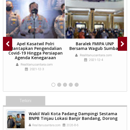
2
Apel Kasatwil Polri
Baralek FMIPA UNP
k
Mantapkan Pengendalian
Bersama Wagub Sumbar
Covid-19 Hingga Persiapan
Realitanusantara.com
Agenda Kenegaraan
2021-12-4
Realitanusantara.com
2021-12-3
Terkini
Wakil Wali Kota Padang Dampingi Sestama
BNPB Tinjau Lokasi Banjir Bandang, Dorong
Percepatan Penanganan Pascabencana.
Realitanusantara.com
2026-8-6