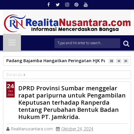
Padang Bajamba Hangatkan Peringatan HJK Padang ke-357, 
Beranda
PARLEMEN
24
DPRD Provinsi Sumbar menggelar
DPRD Provinsi Sumbar menggelar rapat paripurna untuk
Oct
rapat paripurna untuk Pengambilan
2024
Pengambilan Keputusan terhadap Ranperda tentang Perubahan
Keputusan terhadap Ranperda
Bentuk Badan Hukum PT. Jamkrida.
tentang Perubahan Bentuk Badan
Hukum PT. Jamkrida.
Realitanusantara.com
Oktober 24, 2024