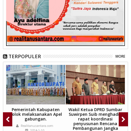
TERPOPULER
MORE
,
Pemerintah Kabupaten
Wakil Ketua DPRD Sumbar
n
Solok melaksanakan Apel
Suwirpen Suib menghadiri
m
gabungan.
rapat koordinasi
penyusunan Rencana
P
Realitanusantara.com
Pembangunan Jangka
2024-1-10