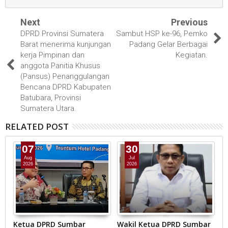
Next
Previous
DPRD Provinsi Sumatera
Sambut HSP ke-96, Pemko
Barat menerima kunjungan
Padang Gelar Berbagai
kerja Pimpinan dan
Kegiatan.
anggota Panitia Khusus
(Pansus) Penanggulangan
Bencana DPRD Kabupaten
Batubara, Provinsi
Sumatera Utara.
RELATED POST
07
30
Aug
Jul
2026
2026
de
Ketua DPRD Sumbar
Wakil Ketua DPRD Sumbar
D