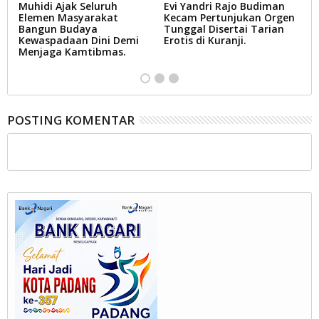
Muhidi Ajak Seluruh
Evi Yandri Rajo Budiman
P
Elemen Masyarakat
Kecam Pertunjukan Orgen
P
Bangun Budaya
Tunggal Disertai Tarian
P
Kewaspadaan Dini Demi
Erotis di Kuranji.
P
Menjaga Kamtibmas.
POSTING KOMENTAR