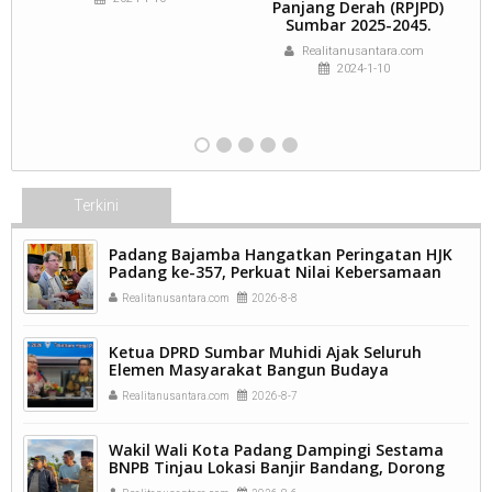
n
Panjang Derah (RPJPD)
Sumbar 2025-2045.
k
Realitanusantara.com
g
2024-1-10
Terkini
Padang Bajamba Hangatkan Peringatan HJK
Padang ke-357, Perkuat Nilai Kebersamaan
dan Identitas Kuliner Minangkabau.
Realitanusantara.com
2026-8-8
Ketua DPRD Sumbar Muhidi Ajak Seluruh
Elemen Masyarakat Bangun Budaya
Kewaspadaan Dini Demi Menjaga Kamtibmas.
Realitanusantara.com
2026-8-7
Wakil Wali Kota Padang Dampingi Sestama
BNPB Tinjau Lokasi Banjir Bandang, Dorong
Percepatan Penanganan Pascabencana.