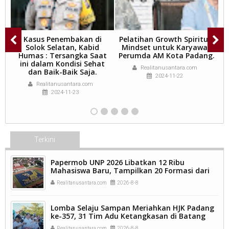
M
Kasus Penembakan di
Pelatihan Growth Spiritual
K
Solok Selatan, Kabid
Mindset untuk Karyawan
Humas : Tersangka Saat
Perumda AM Kota Padang.
ini dalam Kondisi Sehat
Realitanusantara.com
NG
dan Baik-Baik Saja.
2024-11-22
Realitanusantara.com
2024-11-23
Terkini
Papermob UNP 2026 Libatkan 12 Ribu
Mahasiswa Baru, Tampilkan 20 Formasi dari
9.250 Kavling.
Realitanusantara.com
2026-8-8
Lomba Selaju Sampan Meriahkan HJK Padang
ke-357, 31 Tim Adu Ketangkasan di Batang
Arau.
Realitanusantara.com
2026-8-8