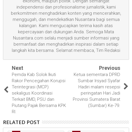
ekonomi, maupun politik. Dengan semangat
independensi dan profesionalisme jurnalistik, kami
berkomitmen menghadirkan konten yang mencerahkan,
menggugah, dan mendekatkan Nusantara bagi semua
kalangan. Kami mengucapkan terima kasih atas
kepercayaan dan dukungan Anda. Semoga Mata
Nusantara.com selalu menjadi sumber informasi yang
bermanfaat dan menghadirkan inspirasi dalam setiap
langkah kita bersama. Selamat membaca, Tim Redaksi
Next
Previous
Pemda Kab Solok Ikuti
Ketua sementara DPRD
Rakor Pencegahan Korupsi
Sumbar Irsyad Syafar
Terintegrasi (MCP)
Hadiri malam resepsi
sekaligus Koordinasi
peringatan Hari Jadi
Terkait BMD, PSU dan
Provinsi Sumatera Barat
Piutang Pajak Bersama KPK
(Sumbar) Ke-79.
RI.
RELATED POST