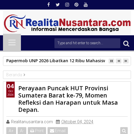
Papermob UNP 2026 Libatkan 12 Ribu Mahasiswa Baru, Tampil
Beranda
PARLEMEN
04
Perayaan Puncak HUT Provinsi
Perayaan Puncak HUT Provinsi Sumatera Barat ke-79, Momen
Oct
Sumatera Barat ke-79, Momen
2024
Refleksi dan Harapan untuk Masa Depan.
Refleksi dan Harapan untuk Masa
Depan.
Realitanusantara.com
Oktober 04, 2024
A
+
A
-
Print
Email