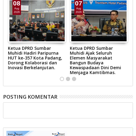
08
07
Aug
Aug
2026
2026
Ketua DPRD Sumbar
Ketua DPRD Sumbar
W
Muhidi Hadiri Paripurna
Muhidi Ajak Seluruh
E
BD
HUT ke-357 Kota Padang,
Elemen Masyarakat
K
Dorong Kolaborasi dan
Bangun Budaya
T
at
Inovasi Berkelanjutan.
Kewaspadaan Dini Demi
Er
n.
Menjaga Kamtibmas.
POSTING KOMENTAR