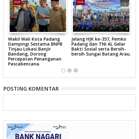
2026
2026
Wakil Wali Kota Padang
Jelang HJK ke-357, Pemko
Z
Dampingi Sestama BNPB
Padang dan TNI AL Gelar
J
Tinjau Lokasi Banjir
Bakti Sosial serta Bersih-
I
m
Bandang, Dorong
bersih Sungai Batang Arau.
Ba
Percepatan Penanganan
P
Pascabencana.
Ja
POSTING KOMENTAR