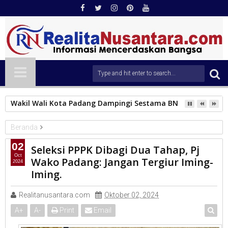
Wakil Wali Kota Padang Dampingi Sestama BNPB Tinjau Lok
Beranda
PEMKO PADANG
02
Seleksi PPPK Dibagi Dua Tahap, Pj
Seleksi PPPK Dibagi Dua Tahap, Pj Wako Padang: Jangan Tergiur
Oct
Wako Padang: Jangan Tergiur Iming-
2024
Iming-Iming.
Iming.
Realitanusantara.com
Oktober 02, 2024
A
+
A
-
Print
Email