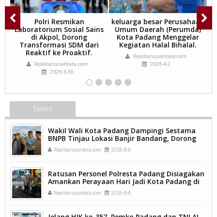
n
Polri Resmikan
keluarga besar Perusahaan
n
Laboratorium Sosial Sains
Umum Daerah (Perumda)
an
di Akpol, Dorong
Kota Padang Menggelar
Transformasi SDM dari
Kegiatan Halal Bihalal.
P
Reaktif ke Proaktif.
Realitanusantara.com
Realitanusantara.com
2026-4-2
2026-3-30
Terkini
Wakil Wali Kota Padang Dampingi Sestama
BNPB Tinjau Lokasi Banjir Bandang, Dorong
Percepatan Penanganan Pascabencana.
Realitanusantara.com
2026-8-6
Ratusan Personel Polresta Padang Disiagakan
Amankan Perayaan Hari Jadi Kota Padang di
Kawasan Pantai Padang.
Realitanusantara.com
2026-8-6
Jelang HJK ke-357, Pemko Padang dan TNI AL