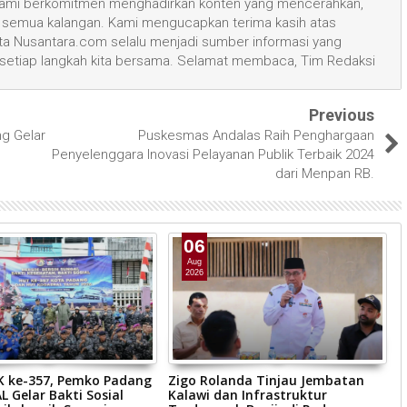
, kami berkomitmen menghadirkan konten yang mencerahkan,
semua kalangan. Kami mengucapkan terima kasih atas
 Nusantara.com selalu menjadi sumber informasi yang
 setiap langkah kita bersama. Selamat membaca, Tim Redaksi
Previous
ng Gelar
Puskesmas Andalas Raih Penghargaan
Penyelenggara Inovasi Pelayanan Publik Terbaik 2024
dari Menpan RB.
06
Aug
2026
JK ke-357, Pemko Padang
Zigo Rolanda Tinjau Jembatan
W
L Gelar Bakti Sosial
Kalawi dan Infrastruktur
S