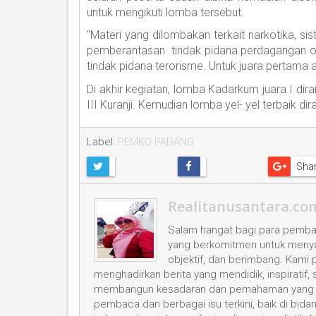
untuk mengikuti lomba tersebut.
"Materi yang dilombakan terkait narkotika, si
pemberantasan tindak pidana perdagangan ora
tindak pidana terorisme. Untuk juara pertama aka
Di akhir kegiatan, lomba Kadarkum juara I dir
III Kuranji. Kemudian lomba yel- yel terbaik d
Label:
PEMKO PADANG
Sha
Realitanusantara.co
Salam hangat bagi para pembac
yang berkomitmen untuk menyaji
objektif, dan berimbang. Kami
menghadirkan berita yang mendidik, inspiratif,
membangun kesadaran dan pemahaman yang leb
pembaca dan berbagai isu terkini, baik di bid