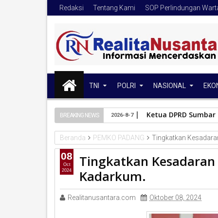
Redaksi
Tentang Kami
SOP Perlindungan War
TNI
POLRI
NASIONAL
EKO
Ketua DPRD Sumbar 
BREAKING NEWS
2026-8-7
Beranda
PEMKO PADANG
Tingkatkan Kesadar
08
Tingkatkan Kesadara
Oct
Kadarkum.
2024
Realitanusantara.com
Oktober 08, 2024