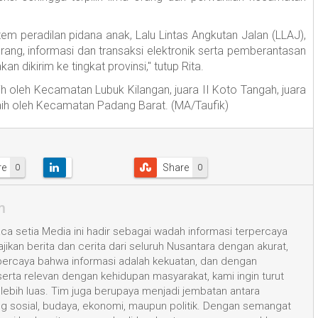
stem peradilan pidana anak, Lalu Lintas Angkutan Jalan (LLAJ),
ng, informasi dan transaksi elektronik serta pemberantasan
n dikirim ke tingkat provinsi," tutup Rita.
aih oleh Kecamatan Lubuk Kilangan, juara II Koto Tangah, juara
iraih oleh Kecamatan Padang Barat. (MA/Taufik)
re
Share
0
0
m
a setia Media ini hadir sebagai wadah informasi terpercaya
kan berita dan cerita dari seluruh Nusantara dengan akurat,
 percaya bahwa informasi adalah kekuatan, dan dengan
 serta relevan dengan kehidupan masyarakat, kami ingin turut
ih luas. Tim juga berupaya menjadi jembatan antara
ang sosial, budaya, ekonomi, maupun politik. Dengan semangat