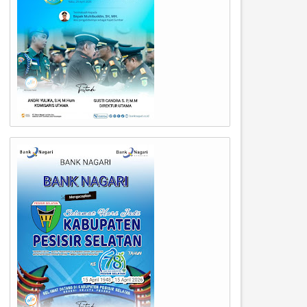
05
04
Aug
Aug
2026
2026
awako Padang Dampingi
Wali Kota Padang Tinjau
estama BNPB Tinjau Lokasi
Penanganan Pascabanjir di