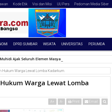
tawan
Kode Etik
Visi dan Misi
UU Pers
Pedoman Media Siber
NOMI
DPRD SUMBAR
WISATA
UNIVERSITAS
PERUMDA
Muhidi Ajak Seluruh Elemen Masyarakat Bangun Budaya Kewas
an Hukum Warga Lewat Lomba Kadarkum.
n Hukum Warga Lewat Lomba
A
+
A
-
Print
Email