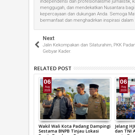
independensi dan profesionalisme jurnalistik
menggugah, dan mendekatkan Nusantara bagi 
kepercayaan dan dukungan Anda. Semoga Mata
bermanfaat dan menghadirkan inspirasi dalam
Next
Jalin Kekompakan dan Silaturahim, PKK Pada
Gebyar Kader.
RELATED POST
06
06
Aug
Aug
2026
2026
g Kerahkan
Wakil Wali Kota Padang Dampingi
Jelang H
ni Banjir,
Sestama BNPB Tinjau Lokasi
dan TNI A