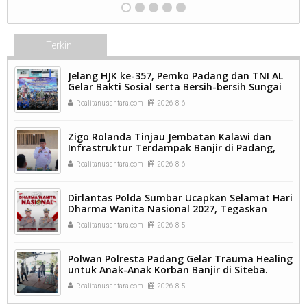
Terkini
Jelang HJK ke-357, Pemko Padang dan TNI AL
Gelar Bakti Sosial serta Bersih-bersih Sungai
Batang Arau.
Realitanusantara.com
2026-8-6
Zigo Rolanda Tinjau Jembatan Kalawi dan
Infrastruktur Terdampak Banjir di Padang,
Pemulihan Pascabencana Jadi Prioritas.
Realitanusantara.com
2026-8-6
Dirlantas Polda Sumbar Ucapkan Selamat Hari
Dharma Wanita Nasional 2027, Tegaskan
Peran Perempuan sebagai Pilar Bangsa
Realitanusantara.com
2026-8-5
Polwan Polresta Padang Gelar Trauma Healing
untuk Anak-Anak Korban Banjir di Siteba.
Realitanusantara.com
2026-8-5