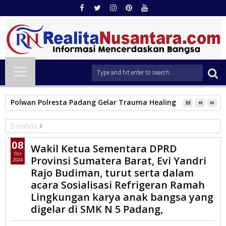
Polwan Polresta Padang Gelar Trauma Healing untuk Anak-An
Beranda
PARLEMEN
08
Wakil Ketua Sementara DPRD
Wakil Ketua Sementara DPRD Provinsi Sumatera Barat, Evi
Oct
Provinsi Sumatera Barat, Evi Yandri
2024
Yandri Rajo Budiman, turut serta dalam acara Sosialisasi
Rajo Budiman, turut serta dalam
Refrigeran Ramah Lingkungan karya anak bangsa yang digelar di
acara Sosialisasi Refrigeran Ramah
SMK N 5 Padang,
Lingkungan karya anak bangsa yang
digelar di SMK N 5 Padang,