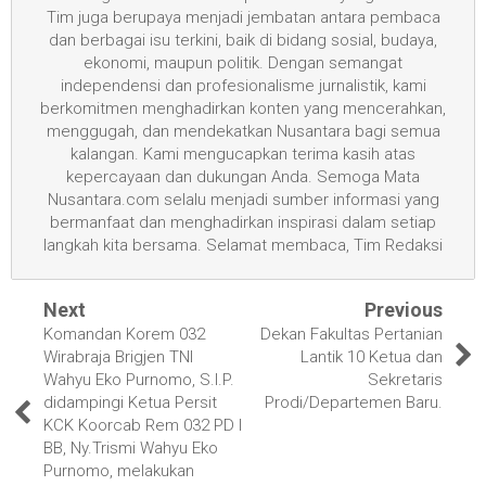
Tim juga berupaya menjadi jembatan antara pembaca
dan berbagai isu terkini, baik di bidang sosial, budaya,
ekonomi, maupun politik. Dengan semangat
independensi dan profesionalisme jurnalistik, kami
berkomitmen menghadirkan konten yang mencerahkan,
menggugah, dan mendekatkan Nusantara bagi semua
kalangan. Kami mengucapkan terima kasih atas
kepercayaan dan dukungan Anda. Semoga Mata
Nusantara.com selalu menjadi sumber informasi yang
bermanfaat dan menghadirkan inspirasi dalam setiap
langkah kita bersama. Selamat membaca, Tim Redaksi
Next
Previous
Komandan Korem 032
Dekan Fakultas Pertanian
Wirabraja Brigjen TNI
Lantik 10 Ketua dan
Wahyu Eko Purnomo, S.I.P.
Sekretaris
didampingi Ketua Persit
Prodi/Departemen Baru.
KCK Koorcab Rem 032 PD I
BB, Ny.Trismi Wahyu Eko
Purnomo, melakukan