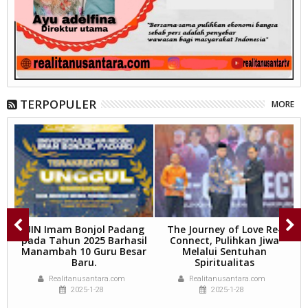
TERPOPULER
MORE
n
UIN Imam Bonjol Padang
The Journey of Love Re-
pada Tahun 2025 Barhasil
Connect, Pulihkan Jiwa
T
Manambah 10 Guru Besar
Melalui Sentuhan
K
Baru.
Spiritualitas
P
Realitanusantara.com
Realitanusantara.com
2025-1-28
2025-1-28