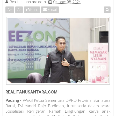
Realitanusantara.com
Oktober 08, 2024
A
+
A
-
Print
Email
REALITANUSANTARA.COM
Padang -
Wakil Ketua Sementara DPRD Provinsi Sumatera
Barat, Evi Yandri Rajo Budiman, turut serta dalam acara
Sosialisasi Refrigeran Ramah Lingkungan karya anak