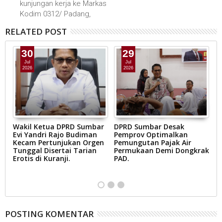
kunjungan kerja ke Markas
Kodim 0312/ Padang,
RELATED POST
30
29
Jul
Jul
2026
2026
Wakil Ketua DPRD Sumbar
DPRD Sumbar Desak
D
is
Evi Yandri Rajo Budiman
Pemprov Optimalkan
P
Kecam Pertunjukan Orgen
Pemungutan Pajak Air
2
v
Tunggal Disertai Tarian
Permukaan Demi Dongkrak
P
Erotis di Kuranji.
PAD.
P
i.
POSTING KOMENTAR