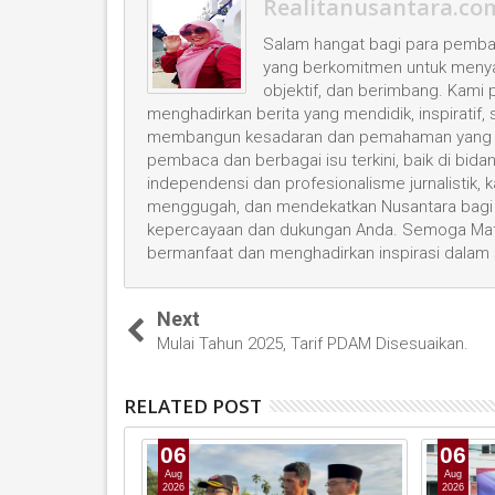
Realitanusantara.co
Salam hangat bagi para pembac
yang berkomitmen untuk menyaji
objektif, dan berimbang. Kami
menghadirkan berita yang mendidik, inspiratif,
membangun kesadaran dan pemahaman yang leb
pembaca dan berbagai isu terkini, baik di bid
independensi dan profesionalisme jurnalistik
menggugah, dan mendekatkan Nusantara bagi 
kepercayaan dan dukungan Anda. Semoga Mata
bermanfaat dan menghadirkan inspirasi dalam
Next
Mulai Tahun 2025, Tarif PDAM Disesuaikan.
RELATED POST
06
06
Aug
Aug
2026
2026