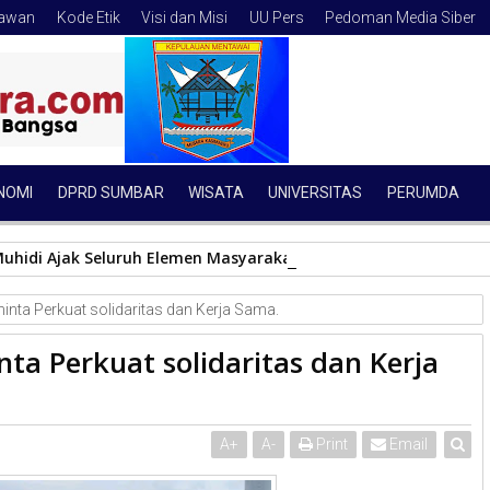
tawan
Kode Etik
Visi dan Misi
UU Pers
Pedoman Media Siber
NOMI
DPRD SUMBAR
WISATA
UNIVERSITAS
PERUMDA
uhidi Ajak Seluruh Elemen Masyarakat Bangun Budaya Kewasp
nta Perkuat solidaritas dan Kerja Sama.
a Perkuat solidaritas dan Kerja
A
+
A
-
Print
Email