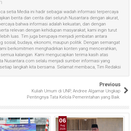
m
a setia Media ini hadir sebagai wadah informasi terpercaya
kan berita dan cerita dari seluruh Nusantara dengan akurat,
 percaya bahwa informasi adalah kekuatan, dan dengan
 serta relevan dengan kehidupan masyarakat, kami ingin turut
ih luas. Tim juga berupaya menjadi jembatan antara
ang sosial, budaya, ekonomi, maupun politik. Dengan semangat
, kami berkomitmen menghadirkan konten yang mencerahkan,
semua kalangan. Kami mengucapkan terima kasih atas
 Nusantara.com selalu menjadi sumber informasi yang
 setiap langkah kita bersama. Selamat membaca, Tim Redaksi
Previous
Kuliah Umum di UNP, Andree Algamar Ungkap
Pentingnya Tata Kelola Pemerintahan yang Baik.
06
Aug
2026