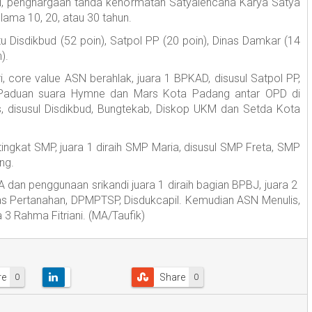
nal, penghargaan tanda kehormatan Satyalencana Karya Satya
ama 10, 20, atau 30 tahun.
 Disdikbud (52 poin), Satpol PP (20 poin), Dinas Damkar (14
).
core value ASN berahlak, juara 1 BPKAD, disusul Satpol PP,
Paduan suara Hymne dan Mars Kota Padang antar OPD di
, disusul Disdikbud, Bungtekab, Diskop UKM dan Setda Kota
gkat SMP, juara 1 diraih SMP Maria, disusul SMP Freta, SMP
ng.
an penggunaan srikandi juara 1 diraih bagian BPBJ, juara 2
nas Pertanahan, DPMPTSP, Disdukcapil. Kemudian ASN Menulis,
ra 3 Rahma Fitriani. (MA/Taufik)
re
Share
0
0