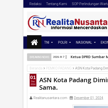
Redaksi
Tentang Kami
SOP Perlindungan War
TNI
POLRI
NASIONAL
EKO
Ketua DPRD Sumbar M
BREAKING NEWS
2026-8-7
Beranda
PEMKO PADANG
ASN Kota Padang Dimi
01
ASN Kota Padang Dimint
Dec
Sama.
2024
Realitanusantara.com
Desember 01, 2024