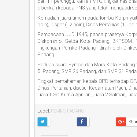
dan 11 perunggu, kafilah MTQ tingkat nasio
diberikan kepada PNS yang telah mengabdi sel
Kemudian juara umum pada lomba Korpri yaitu
poin), Dispar (12 poin), Dinas Pertanian (11 poin
Pembacaan UUD 1945, panca prasetya Korpri, 
Diskominfo, Setda Kota Padang, BKPSDM. 
lingkungan Pemko Padang diraih oleh Dinkes
Padang.
Paduan suara Hymne dan Mars Kota Padang tin
5 Padang, SMP 26 Padang, dan SMP 31 Pada
Tingkat pemahaman kepala OPD terhadap DPA d
Dinas Pertanian, disusul Kecamatan Pauh, Di
juara 1 Siti Kurnia Apriliani, juara 2 Salman, jua
Label:
PEMKO PADANG
Sha