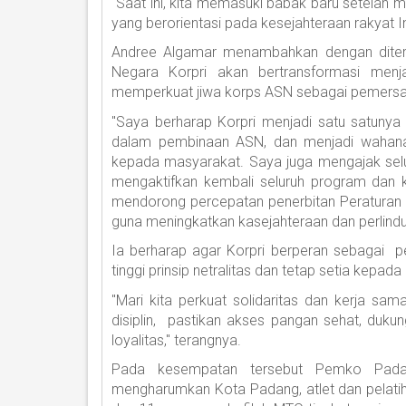
"Saat ini, kita memasuki babak baru setelah
yang berorientasi pada kesejahteraan rakyat In
Andree Algamar menambahkan dengan diterb
Negara Korpri akan bertransformasi men
memperkuat jiwa korps ASN sebagai pemersa
"Saya berharap Korpri menjadi satu satunya
dalam pembinaan ASN, dan menjadi wahana
kepada masyarakat. Saya juga mengajak sel
mengaktifkan kembali seluruh program dan ke
mendorong percepatan penerbitan Peraturan 
guna meningkatkan kasejahteraan dan perlind
Ia berharap agar Korpri berperan sebagai p
tinggi prinsip netralitas dan tetap setia kepa
"Mari kita perkuat solidaritas dan kerja sama
disiplin, pastikan akses pangan sehat, dukun
loyalitas," terangnya.
Pada kesempatan tersebut Pemko Pada
mengharumkan Kota Padang, atlet dan pelati