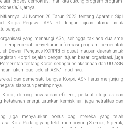
 melalui proses demokrasi, mari kita dukung program-program
donesia," ujarnya.
itkannya UU Nomor 20 Tahun 2023 tentang Aparatur Sipil
jadi Korps Pegawai ASN RI dengan tujuan utama untuk
tu bangsa.
 organisasi yang menaungi ASN, sehingga tak ada dualisme
 mempercepat penyebaran informasi program pemerintah
uruh Dewan Pengurus KORPRI di pusat maupun daerah untuk
giatan Korpri sejalan dengan tujuan besar organisasi, juga
Pemerintah tentang Korpri sebagai pelaksanaan dari UU ASN
ungan hukum bagi seluruh ASN," imbuhnya.
erekat dan pemersatu bangsa Korpri, ASN harus menjunjung
da negara, siapapun pemimpinnya.
 Korpri, dorong inovasi dan efisiensi, perkuat integritas dan
g ketahanan energi, turunkan kemiskinan, jaga netralitas dan
ng juga menyalurkan bonus bagi mereka yang telah
h asal Kota Padang yang telah memboyong 3 emas, 5 perak,