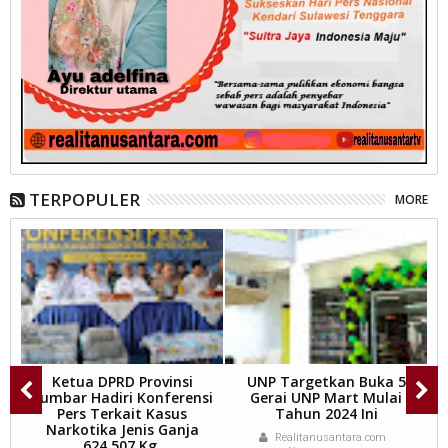
TERPOPULER
MORE
Ketua DPRD Provinsi
UNP Targetkan Buka 5
P
.
Sumbar Hadiri Konferensi
Gerai UNP Mart Mulai
W
n
Pers Terkait Kasus
Tahun 2024 Ini
 2
Narkotika Jenis Ganja
Realitanusantara.com
624,507 Kg.