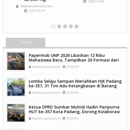
2024-10-18
Realitanusantara.com
2024-10-19
Terkini
Papermob UNP 2026 Libatkan 12 Ribu
Mahasiswa Baru, Tampilkan 20 Formasi dari
9.250 Kavling.
Realitanusantara.com
2026-8-8
Lomba Selaju Sampan Meriahkan HJK Padang
ke-357, 31 Tim Adu Ketangkasan di Batang
Arau.
Realitanusantara.com
2026-8-8
Ketua DPRD Sumbar Muhidi Hadiri Paripurna
HUT ke-357 Kota Padang, Dorong Kolaborasi
dan Inovasi Berkelanjutan.
Realitanusantara.com
2026-8-8