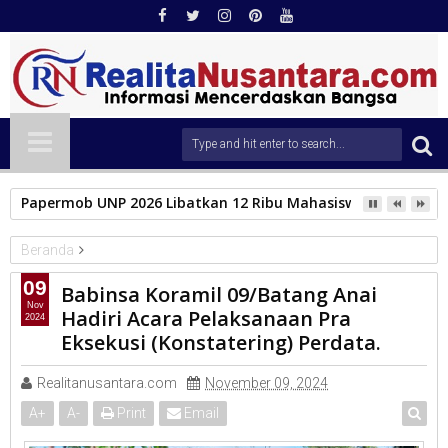
Papermob UNP 2026 Libatkan 12 Ribu Mahasiswa Baru, Tampil
Beranda
TNI
09
Babinsa Koramil 09/Batang Anai
Babinsa Koramil 09/Batang Anai Hadiri Acara Pelaksanaan Pra
Nov
Hadiri Acara Pelaksanaan Pra
2024
Eksekusi (Konstatering) Perdata.
Eksekusi (Konstatering) Perdata.
Realitanusantara.com
November 09, 2024
A
+
A
-
Print
Email