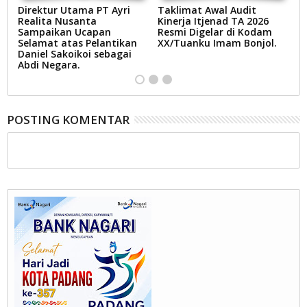
Direktur Utama PT Ayri
Taklimat Awal Audit
P
Realita Nusanta
Kinerja Itjenad TA 2026
O
Sampaikan Ucapan
Resmi Digelar di Kodam
Selamat atas Pelantikan
XX/Tuanku Imam Bonjol.
Daniel Sakoikoi sebagai
Abdi Negara.
POSTING KOMENTAR