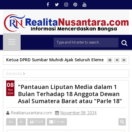
Ketua DPRD Sumbar Muhidi Ajak Seluruh Elemen Masyarak
Beranda
POLITISI
08
"Pantauan Liputan Media dalam 1
"Pantauan Liputan Media dalam 1 Bulan Terhadap 18 Anggota
Nov
Bulan Terhadap 18 Anggota Dewan
2024
Dewan Asal Sumatera Barat atau "Parle 18"
Asal Sumatera Barat atau "Parle 18"
Realitanusantara.com
November 08, 2024
A
+
A
-
Print
Email