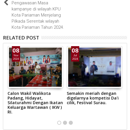
Pengawasan Masa
kampanye di wilayah KPU
Kota Pariaman Menjelang
Pilkada Serentak wilayah
Kota Pariaman Tahun 2024.
RELATED POST
08
08
Nov
Jul
2024
2024
Calon Wakil Walikota
Semakin meriah dengan
U
Padang, Hidayat,
digelarnya kompetisi Da'i
P
p
Silaturahmi Dengan Ikatan
cilik, Festival Surau.
Keluarga Wartawan ( IKW )
n
RI.