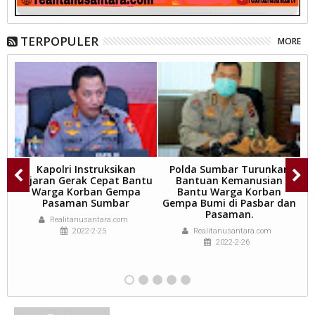
TERPOPULER
MORE
Kapolri Instruksikan
Polda Sumbar Turunkan
r)
Jajaran Gerak Cepat Bantu
Bantuan Kemanusian
S
Warga Korban Gempa
Bantu Warga Korban
k
Pasaman Sumbar
Gempa Bumi di Pasbar dan
Pasaman.
Realitanusantara.com
2022-2-25
Realitanusantara.com
2022-2-26