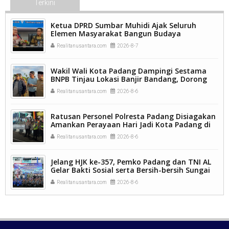
Terkini
Ketua DPRD Sumbar Muhidi Ajak Seluruh
Elemen Masyarakat Bangun Budaya
Kewaspadaan Dini Demi Menjaga Kamtibmas.
Realitanusantara.com
2026-8-7
Wakil Wali Kota Padang Dampingi Sestama
BNPB Tinjau Lokasi Banjir Bandang, Dorong
Percepatan Penanganan Pascabencana.
Realitanusantara.com
2026-8-6
Ratusan Personel Polresta Padang Disiagakan
Amankan Perayaan Hari Jadi Kota Padang di
Kawasan Pantai Padang.
Realitanusantara.com
2026-8-6
Jelang HJK ke-357, Pemko Padang dan TNI AL
Gelar Bakti Sosial serta Bersih-bersih Sungai
Batang Arau.
Realitanusantara.com
2026-8-6