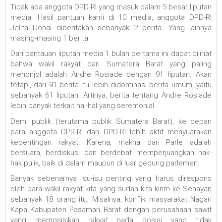
Tidak ada anggota DPD-RI yang masuk dalam 5 besar liputan
media. Hasil pantuan kami di 10 media, anggota DPD-RI
Jelita Donal diberitakan sebanyak 2 berita. Yang lainnya
masing-masing 1 berita.
Dari pantauan liputan media 1 bulan pertama ini dapat dilihat
bahwa wakil rakyat dari Sumatera Barat yang paling
menonjol adalah Andre Rosiade dengan 91 liputan. Akan
tetapi, dari 91 berita itu lebih didominasi berita umum, yaitu
sebanyak 61 liputan. Artinya, berita tentang Andre Rosiade
lebih banyak terkait hal-hal yang seremonial.
Demi publik (terutama publik Sumatera Barat), ke depan
para anggota DPR-RI dan DPD-RI lebih aktif menyuarakan
kepentingan rakyat. Karena, makna dari Parle adalah
bersuara, berdiskusi dan berdebat memperjuangkan hak-
hak pulik, baik di dalam maupun di luar gedung parlemen.
Banyak sebenarnya isu-isu penting yang harus direspons
oleh para wakil rakyat kita yang sudah kita kirim ke Senayan
sebanyak 18 orang itu. Misalnya, konflik masyarakat Nagari
Kapa Kabupaten Pasaman Barat dengan perusahaan sawit
yang memosisikan rakyat pada posisi yang tidak