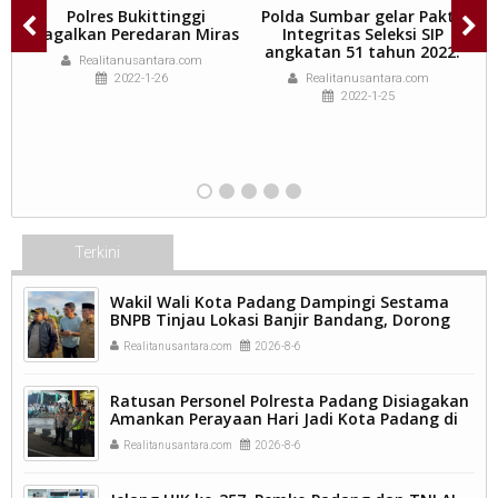
Polres Bukittinggi
Polda Sumbar gelar Pakta
A.
Gagalkan Peredaran Miras
Integritas Seleksi SIP
angkatan 51 tahun 2022.
Realitanusantara.com
2022-1-26
Realitanusantara.com
2022-1-25
Terkini
Wakil Wali Kota Padang Dampingi Sestama
BNPB Tinjau Lokasi Banjir Bandang, Dorong
Percepatan Penanganan Pascabencana.
Realitanusantara.com
2026-8-6
Ratusan Personel Polresta Padang Disiagakan
Amankan Perayaan Hari Jadi Kota Padang di
Kawasan Pantai Padang.
Realitanusantara.com
2026-8-6