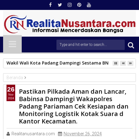
Wakil Wali Kota Padang Dampingi Sestama BNPB Tinjau Lok
Beranda
TNI
26
Pastikan Pilkada Aman dan Lancar,
Pastikan Pilkada Aman dan Lancar, Babinsa Dampingi
Nov
Babinsa Dampingi Wakapolres
2024
Wakapolres Padang Pariaman Cek Kesiapan dan Monitoring
Padang Pariaman Cek Kesiapan dan
Logistik Kotak Suara d Kantor Kecamatan.
Monitoring Logistik Kotak Suara d
Kantor Kecamatan.
Realitanusantara.com
November 26, 2024