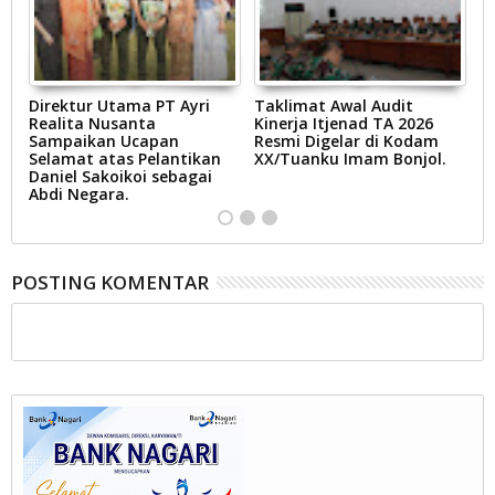
Direktur Utama PT Ayri
Taklimat Awal Audit
P
Realita Nusanta
Kinerja Itjenad TA 2026
O
Sampaikan Ucapan
Resmi Digelar di Kodam
Selamat atas Pelantikan
XX/Tuanku Imam Bonjol.
Daniel Sakoikoi sebagai
Abdi Negara.
POSTING KOMENTAR