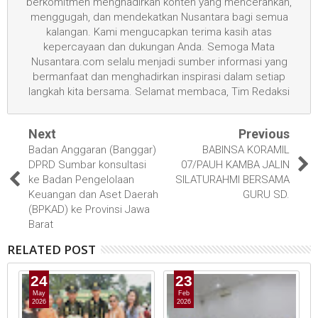
berkomitmen menghadirkan konten yang mencerahkan,
menggugah, dan mendekatkan Nusantara bagi semua
kalangan. Kami mengucapkan terima kasih atas
kepercayaan dan dukungan Anda. Semoga Mata
Nusantara.com selalu menjadi sumber informasi yang
bermanfaat dan menghadirkan inspirasi dalam setiap
langkah kita bersama. Selamat membaca, Tim Redaksi
Next
Previous
Badan Anggaran (Banggar)
BABINSA KORAMIL
DPRD Sumbar konsultasi
07/PAUH KAMBA JALIN
ke Badan Pengelolaan
SILATURAHMI BERSAMA
Keuangan dan Aset Daerah
GURU SD.
(BPKAD) ke Provinsi Jawa
Barat
RELATED POST
24
23
May
Feb
2026
2026