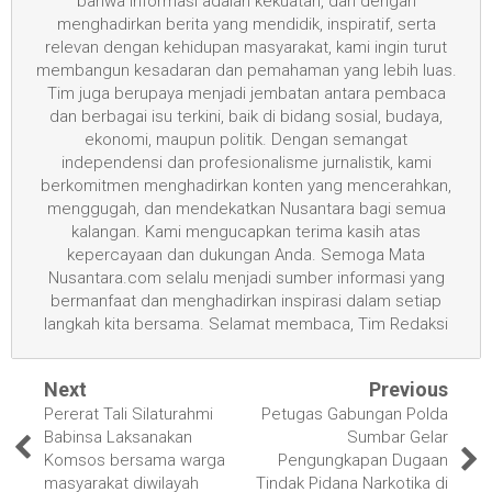
bahwa informasi adalah kekuatan, dan dengan
menghadirkan berita yang mendidik, inspiratif, serta
relevan dengan kehidupan masyarakat, kami ingin turut
membangun kesadaran dan pemahaman yang lebih luas.
Tim juga berupaya menjadi jembatan antara pembaca
dan berbagai isu terkini, baik di bidang sosial, budaya,
ekonomi, maupun politik. Dengan semangat
independensi dan profesionalisme jurnalistik, kami
berkomitmen menghadirkan konten yang mencerahkan,
menggugah, dan mendekatkan Nusantara bagi semua
kalangan. Kami mengucapkan terima kasih atas
kepercayaan dan dukungan Anda. Semoga Mata
Nusantara.com selalu menjadi sumber informasi yang
bermanfaat dan menghadirkan inspirasi dalam setiap
langkah kita bersama. Selamat membaca, Tim Redaksi
Next
Previous
Pererat Tali Silaturahmi
Petugas Gabungan Polda
Babinsa Laksanakan
Sumbar Gelar
Komsos bersama warga
Pengungkapan Dugaan
masyarakat diwilayah
Tindak Pidana Narkotika di