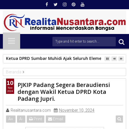
Ketua DPRD Sumbar Muhidi Ajak Seluruh Elemen Masyarak
Beranda
DPRD Padang
10
PJKIP Padang Segera Beraudiensi
PJKIP Padang Segera Beraudiensi dengan Wakil Ketua DPRD
Nov
dengan Wakil Ketua DPRD Kota
2024
Kota Padang Jupri.
Padang Jupri.
Realitanusantara.com
November 10, 2024
A
+
A
-
Print
Email