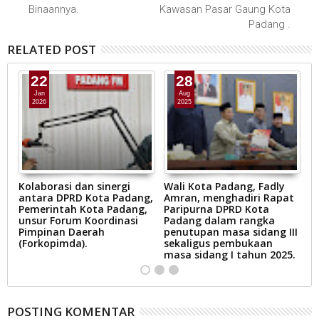
Binaannya.
Kawasan Pasar Gaung Kota
Padang .
RELATED POST
22
28
Jan
Aug
2026
2025
Kolaborasi dan sinergi
Wali Kota Padang, Fadly
K
antara DPRD Kota Padang,
Amran, menghadiri Rapat
M
Pemerintah Kota Padang,
Paripurna DPRD Kota
B
unsur Forum Koordinasi
Padang dalam rangka
S
Pimpinan Daerah
penutupan masa sidang III
(Forkopimda).
sekaligus pembukaan
masa sidang I tahun 2025.
POSTING KOMENTAR