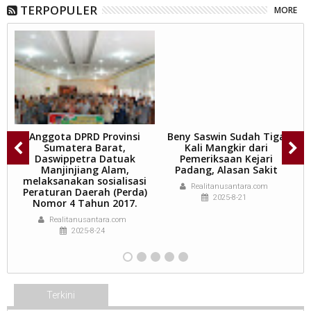
TERPOPULER
MORE
ar
Anggota DPRD Provinsi
Beny Saswin Sudah Tiga
m
Sumatera Barat,
Kali Mangkir dari
A
Daswippetra Datuak
Pemeriksaan Kejari
a
da
Manjinjiang Alam,
Padang, Alasan Sakit
n
melaksanakan sosialisasi
Realitanusantara.com
Peraturan Daerah (Perda)
2025-8-21
Nomor 4 Tahun 2017.
Realitanusantara.com
2025-8-24
Terkini