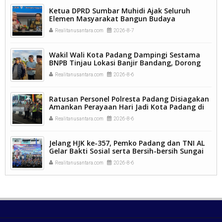
Ketua DPRD Sumbar Muhidi Ajak Seluruh
Elemen Masyarakat Bangun Budaya
Kewaspadaan Dini Demi Menjaga Kamtibmas.
Realitanusantara.com
2026-8-7
Wakil Wali Kota Padang Dampingi Sestama
BNPB Tinjau Lokasi Banjir Bandang, Dorong
Percepatan Penanganan Pascabencana.
Realitanusantara.com
2026-8-6
Ratusan Personel Polresta Padang Disiagakan
Amankan Perayaan Hari Jadi Kota Padang di
Kawasan Pantai Padang.
Realitanusantara.com
2026-8-6
Jelang HJK ke-357, Pemko Padang dan TNI AL
Gelar Bakti Sosial serta Bersih-bersih Sungai
Batang Arau.
Realitanusantara.com
2026-8-6